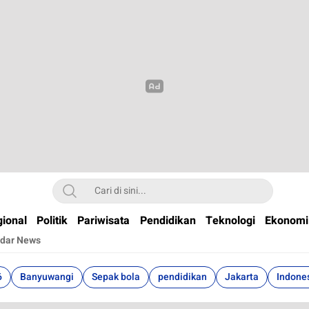
t
ional
Politik
Pariwisata
Pendidikan
Teknologi
Ekonomi
dar News
6
Banyuwangi
Sepak bola
pendidikan
Jakarta
Indone