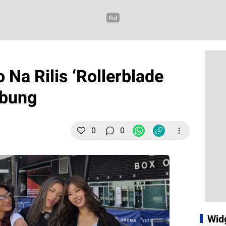
o Na Rilis ‘Rollerblade
ebung
0
0
Wid