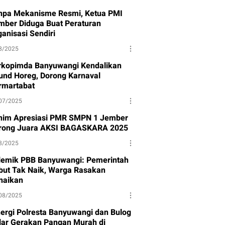
npa Mekanisme Resmi, Ketua PMI
mber Diduga Buat Peraturan
anisasi Sendiri
8/2025
rkopimda Banyuwangi Kendalikan
und Horeg, Dorong Karnaval
rmartabat
07/2025
nim Apresiasi PMR SMPN 1 Jember
rong Juara AKSI BAGASKARA 2025
8/2025
lemik PBB Banyuwangi: Pemerintah
but Tak Naik, Warga Rasakan
naikan
08/2025
nergi Polresta Banyuwangi dan Bulog
lar Gerakan Pangan Murah di