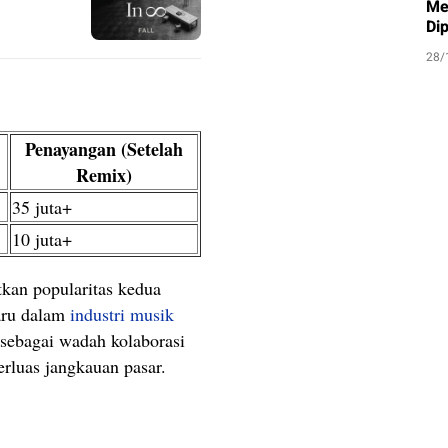
Me
Di
28/
Penayangan (Setelah
Remix)
35 juta+
10 juta+
tkan popularitas kedua
baru dalam
industri musik
 sebagai wadah kolaborasi
erluas jangkauan pasar.