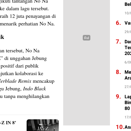
gikuti tantangan No Na
Be
e dalam lagu tersebut.
10/
aih 12 juta penayangan di
6.
Va
, menarik perhatian No Na.
29/
ik
7.
Da
Te
gan tersebut, No Na
20
E” di unggahan Jebung
6/0
positif dari publik
8.
Me
utkan kolaborasi ke
Ar
lerblade Remix
mencakup
27/
agu Jebung,
Indo Black
9.
ru tanpa menghilangkan
La
Bi
80
17/
-Z IN 8’
10.
As