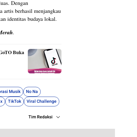
luas. Dengan
a artis berhasil menjangkau
n identitas budaya lokal.
Merah
.
n GoTO Buka
rasi Musik
No Na
ix
TikTok
Viral Challenge
Tim Redaksi