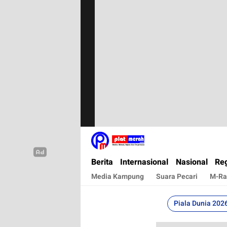
Plat Merah
Berita Terkini, Akurat, Terpercaya Dan Cepa
Berita
Internasional
Nasional
Reg
Media Kampung
Suara Pecari
M-Ra
Piala Dunia 202