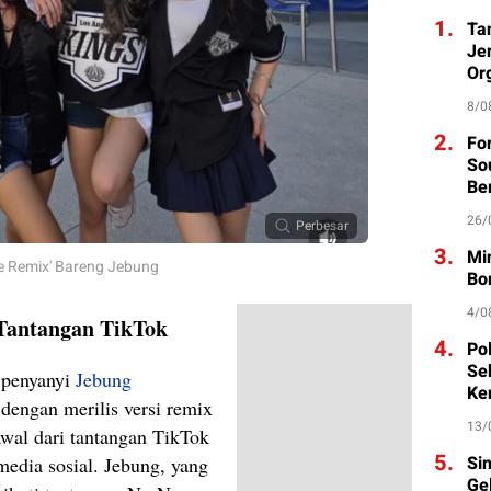
1.
Ta
Je
Org
8/0
2.
Fo
So
Be
26/
Perbesar
3.
Mi
lade Remix' Bareng Jebung
Bo
4/0
 Tantangan TikTok
4.
Po
Se
penyanyi
Jebung
Ke
dengan merilis versi remix
13/
awal dari tantangan TikTok
5.
Si
media sosial. Jebung, yang
Ge