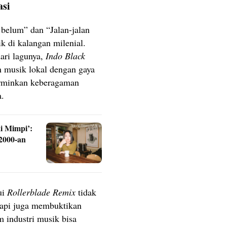
asi
 belum” dan “Jalan-jalan
k di kalangan milenial.
ari lagunya,
Indo Black
 musik lokal dengan gaya
erminkan keberagaman
a.
i Mimpi’:
2000-an
ui
Rollerblade Remix
tidak
tapi juga membuktikan
 industri musik bisa