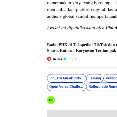
menciptakan karya yang berdampak 
memanfaatkan platform digital, kedu
audiens global sambil mempertahanka
Artikel ini dipublikasikan oleh
Plat 
Badai PHK di Tokopedia: TikTok da
Suara, Ratusan Karyawan Terdampak
Berita
35 hari
B
Industri Musik Indonesia
Jebung
Kolabo
Open Verse Challenge
Rollerblade Rem