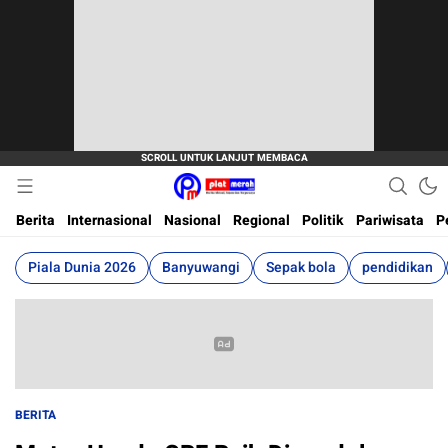
Berita Terkini, Akurat, Terpercaya Dan Cepat
Plat Merah
Berita
Internasional
Nasional
Regional
Politik
Pariwisata
P
Piala Dunia 2026
Banyuwangi
Sepak bola
pendidikan
BERITA