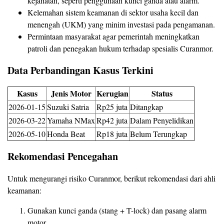
kejahatan, seperti penggunaan kunci ganda atau alarm.
Kelemahan sistem keamanan di sektor usaha kecil dan
menengah (UKM) yang minim investasi pada pengamanan.
Permintaan masyarakat agar pemerintah meningkatkan
patroli dan penegakan hukum terhadap spesialis Curanmor.
Data Perbandingan Kasus Terkini
Kasus
Jenis Motor
Kerugian
Status
2026-01-15
Suzuki Satria
Rp25 juta
Ditangkap
2026-03-22
Yamaha NMax
Rp42 juta
Dalam Penyelidikan
2026-05-10
Honda Beat
Rp18 juta
Belum Terungkap
Rekomendasi Pencegahan
Untuk mengurangi risiko Curanmor, berikut rekomendasi dari ahli
keamanan:
Gunakan kunci ganda (stang + T-lock) dan pasang alarm
motor.