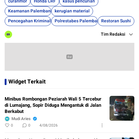
curanmor
Honda CRF
kasus pencurian
Keamanan Palembang
kerugian material
Pencegahan Kriminal
Polrestabes Palembang
Restoran Sushi
Tim Redaksi
Widget Terkait
Minibus Rombongan Peziarah Wali 5 Tercebur
di Lumajang, Sopir Diduga Mengantuk di Jalan
Berkabut
Mudi Aries
0
0
4/08/2026