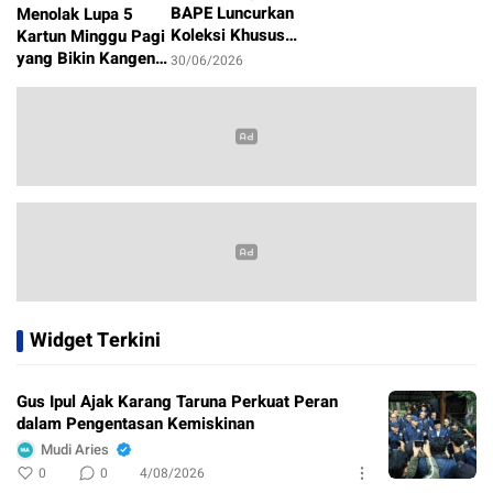
BAPE Luncurkan
Menolak Lupa 5
Koleksi Khusus
Kartun Minggu Pagi
Sambut Piala Dunia
yang Bikin Kangen
30/06/2026
2026
Masa Kecil
1/07/2026
Widget Terkini
Gus Ipul Ajak Karang Taruna Perkuat Peran
dalam Pengentasan Kemiskinan
Mudi Aries
0
0
4/08/2026