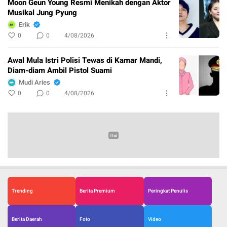
Moon Geun Young Resmi Menikah dengan Aktor
Musikal Jung Pyung
Erik
0
0
4/08/2026
Awal Mula Istri Polisi Tewas di Kamar Mandi,
Diam-diam Ambil Pistol Suami
Mudi Aries
0
0
4/08/2026
Trending
Berita Premium
Peringkat Penulis
Berita Daerah
Foto
Video