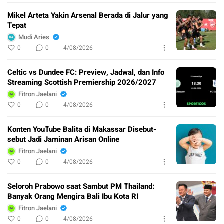
Mikel Arteta Yakin Arsenal Berada di Jalur yang
Tepat
Mudi Aries
0
0
4/08/2026
Celtic vs Dundee FC: Preview, Jadwal, dan Info
Streaming Scottish Premiership 2026/2027
Fitron Jaelani
0
0
4/08/2026
Konten YouTube Balita di Makassar Disebut-
sebut Jadi Jaminan Arisan Online
Fitron Jaelani
0
0
4/08/2026
Seloroh Prabowo saat Sambut PM Thailand:
Banyak Orang Mengira Bali Ibu Kota RI
Fitron Jaelani
0
0
4/08/2026