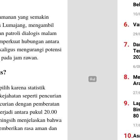
Be
10/
eamanan yang semakin
6.
es Lumajang, mengambil
Va
n patroli dialogis malam
29/
memperkuat hubungan antara
7.
Da
ekaligus mengurangi potensi
Te
i pada jam rawan.
20
6/0
us?
8.
Me
Ar
ilih karena statistik
27/
ejahatan seperti pencurian
9.
ncurian dengan pemberatan
La
Bi
erjadi antara pukul 20.00
80
ningsih menjelaskan bahwa
17/
memberikan rasa aman dan
10.
As