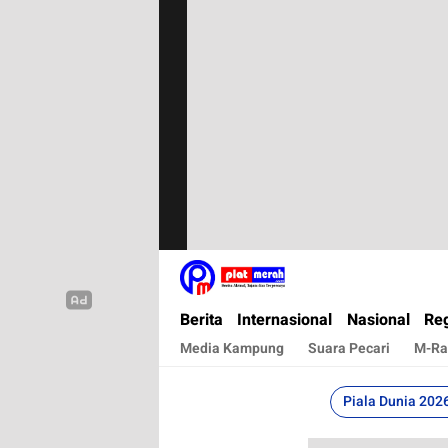
Plat Merah
Berita Terkini, Akurat, Terpercaya Dan Cepa
Berita
Internasional
Nasional
Reg
Media Kampung
Suara Pecari
M-Ra
Piala Dunia 202