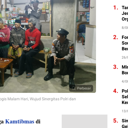
1.
Ta
Je
Org
8/0
2.
Fo
So
Be
26/
3.
Mi
Bo
4/0
Perbesar
4.
Po
Se
ogis Malam Hari, Wujud Sinergitas Polri dan
Ke
13/
5.
aga
Kamtibmas
di
Si
Ge