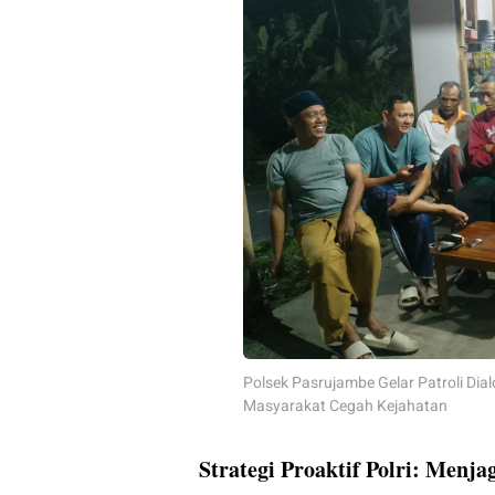
Polsek Pasrujambe Gelar Patroli Dial
Masyarakat Cegah Kejahatan
Strategi Proaktif Polri: Menj