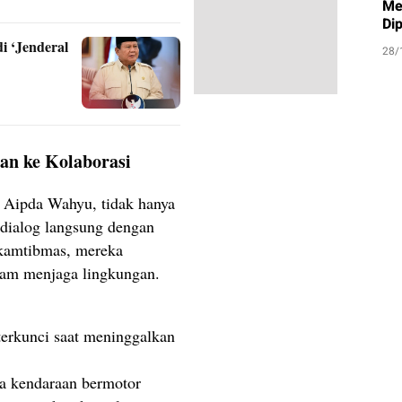
Me
Di
i ‘Jenderal
28/
an ke Kolaborasi
 Aipda Wahyu, tidak hanya
t dialog langsung dengan
kamtibmas, mereka
lam menjaga lingkungan.
terkunci saat meninggalkan
a kendaraan bermotor