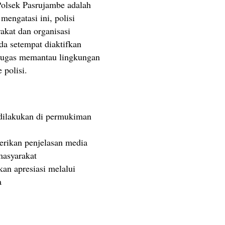
Polsek Pasrujambe adalah
mengatasi ini, polisi
akat dan organisasi
a setempat diaktifkan
rtugas memantau lingkungan
 polisi.
 dilakukan di permukiman
rikan penjelasan media
masyarakat
n apresiasi melalui
a