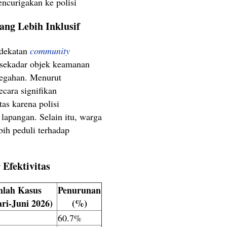
ncurigakan ke polisi
ng Lebih Inklusif
ndekatan
community
 sekadar objek keamanan
cegahan. Menurut
ecara signifikan
as karena polisi
lapangan. Selain itu, warga
bih peduli terhadap
Efektivitas
lah Kasus
Penurunan
ri-Juni 2026)
(%)
60.7%