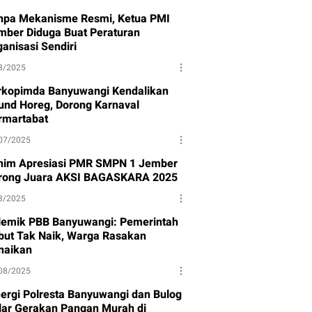
npa Mekanisme Resmi, Ketua PMI
mber Diduga Buat Peraturan
anisasi Sendiri
8/2025
rkopimda Banyuwangi Kendalikan
und Horeg, Dorong Karnaval
rmartabat
07/2025
nim Apresiasi PMR SMPN 1 Jember
rong Juara AKSI BAGASKARA 2025
8/2025
lemik PBB Banyuwangi: Pemerintah
but Tak Naik, Warga Rasakan
naikan
08/2025
nergi Polresta Banyuwangi dan Bulog
lar Gerakan Pangan Murah di