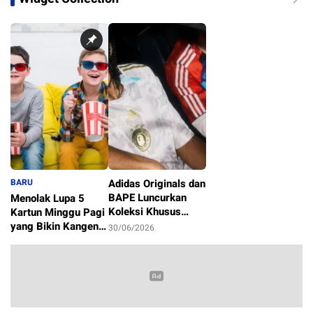
BARU
Adidas Originals dan
BAPE Luncurkan
Menolak Lupa 5
Koleksi Khusus
Kartun Minggu Pagi
Sambut Piala Dunia
yang Bikin Kangen
30/06/2026
2026
Masa Kecil
1/07/2026