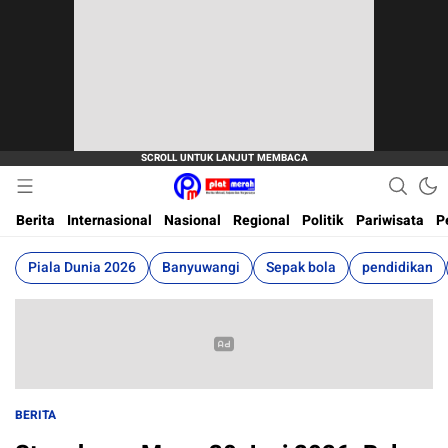
Berita Terkini, Akurat, Terpercaya Dan Cepat
Plat Merah
Berita
Internasional
Nasional
Regional
Politik
Pariwisata
P
Piala Dunia 2026
Banyuwangi
Sepak bola
pendidikan
BERITA