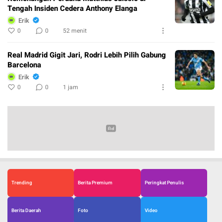
Tengah Insiden Cedera Anthony Elanga
Erik
0
0
52 menit
Real Madrid Gigit Jari, Rodri Lebih Pilih Gabung
Barcelona
Erik
0
0
1 jam
Trending
Berita Premium
Peringkat Penulis
Berita Daerah
Foto
Video