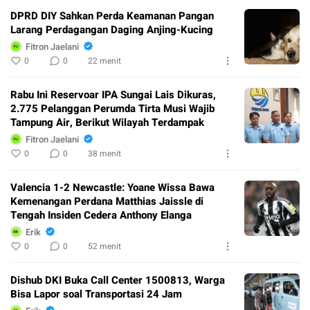
DPRD DIY Sahkan Perda Keamanan Pangan
Larang Perdagangan Daging Anjing-Kucing
Fitron Jaelani
0
0
22 menit
Rabu Ini Reservoar IPA Sungai Lais Dikuras,
2.775 Pelanggan Perumda Tirta Musi Wajib
Tampung Air, Berikut Wilayah Terdampak
Fitron Jaelani
0
0
38 menit
Valencia 1-2 Newcastle: Yoane Wissa Bawa
Kemenangan Perdana Matthias Jaissle di
Tengah Insiden Cedera Anthony Elanga
Erik
0
0
52 menit
Dishub DKI Buka Call Center 1500813, Warga
Bisa Lapor soal Transportasi 24 Jam