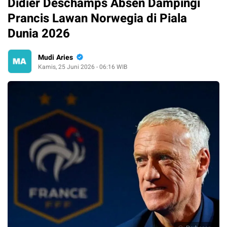
Didier Deschamps Absen Dampingi
Prancis Lawan Norwegia di Piala
Dunia 2026
Mudi Aries
Kamis, 25 Juni 2026 - 06:16 WIB