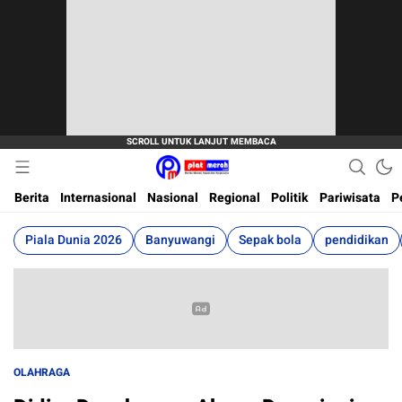
Berita Terkini, Akurat, Terpercaya Dan Cepat
Plat Merah
Berita
Internasional
Nasional
Regional
Politik
Pariwisata
P
Piala Dunia 2026
Banyuwangi
Sepak bola
pendidikan
OLAHRAGA