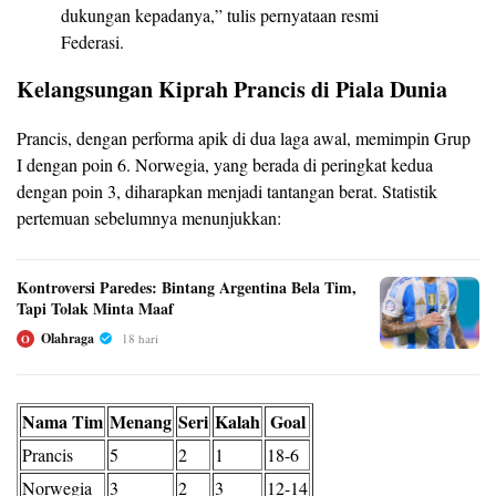
dukungan kepadanya,” tulis pernyataan resmi
Federasi.
Kelangsungan Kiprah Prancis di Piala Dunia
Prancis, dengan performa apik di dua laga awal, memimpin Grup
I dengan poin 6. Norwegia, yang berada di peringkat kedua
dengan poin 3, diharapkan menjadi tantangan berat. Statistik
pertemuan sebelumnya menunjukkan:
Kontroversi Paredes: Bintang Argentina Bela Tim,
Tapi Tolak Minta Maaf
Olahraga
18 hari
O
Nama Tim
Menang
Seri
Kalah
Goal
Prancis
5
2
1
18-6
Norwegia
3
2
3
12-14