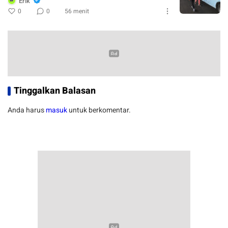
Erik
0
0
56 menit
Tinggalkan Balasan
Anda harus
masuk
untuk berkomentar.