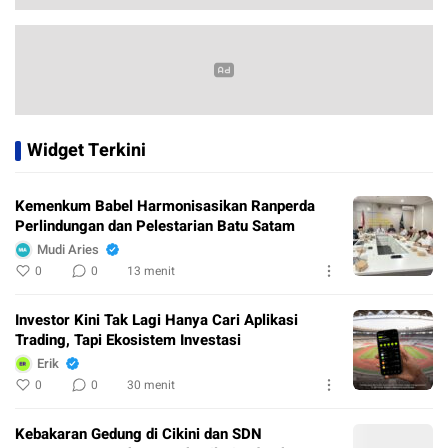
Widget Terkini
Kemenkum Babel Harmonisasikan Ranperda
Perlindungan dan Pelestarian Batu Satam
Mudi Aries
0
0
13 menit
Investor Kini Tak Lagi Hanya Cari Aplikasi
Trading, Tapi Ekosistem Investasi
Erik
0
0
30 menit
Kebakaran Gedung di Cikini dan SDN