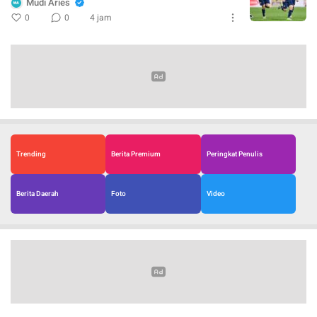
Mudi Aries
0
0
4 jam
Trending
Berita Premium
Peringkat Penulis
Berita Daerah
Foto
Video