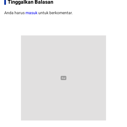
Tinggalkan Balasan
Anda harus
masuk
untuk berkomentar.