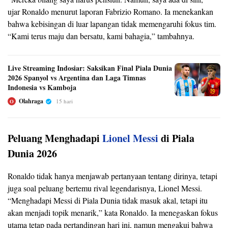
ujar Ronaldo menurut laporan Fabrizio Romano. Ia menekankan
bahwa kebisingan di luar lapangan tidak memengaruhi fokus tim.
“Kami terus maju dan bersatu, kami bahagia,” tambahnya.
Live Streaming Indosiar: Saksikan Final Piala Dunia
2026 Spanyol vs Argentina dan Laga Timnas
Indonesia vs Kamboja
Olahraga
15 hari
O
Peluang Menghadapi
Lionel Messi
di Piala
Dunia 2026
Ronaldo tidak hanya menjawab pertanyaan tentang dirinya, tetapi
juga soal peluang bertemu rival legendarisnya, Lionel Messi.
“Menghadapi Messi di Piala Dunia tidak masuk akal, tetapi itu
akan menjadi topik menarik,” kata Ronaldo. Ia menegaskan fokus
utama tetap pada pertandingan hari ini, namun mengakui bahwa