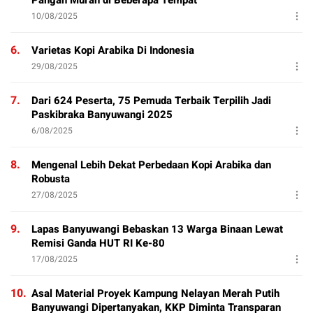
10/08/2025
6.
Varietas Kopi Arabika Di Indonesia
29/08/2025
7.
Dari 624 Peserta, 75 Pemuda Terbaik Terpilih Jadi
Paskibraka Banyuwangi 2025
6/08/2025
8.
Mengenal Lebih Dekat Perbedaan Kopi Arabika dan
Robusta
27/08/2025
9.
Lapas Banyuwangi Bebaskan 13 Warga Binaan Lewat
Remisi Ganda HUT RI Ke-80
17/08/2025
10.
Asal Material Proyek Kampung Nelayan Merah Putih
Banyuwangi Dipertanyakan, KKP Diminta Transparan