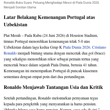
Ronaldo Buka Suara: Peluang Menghadapi Messi di Piala Dunia 2026
Menjadi Sorotan Utama
Latar Belakang Kemenangan Portugal atas
Uzbekistan
Plat Merah – Pada Rabu (24 Juni 2026) di Houston Stadium,
timnas Portugal menorehkan kemenangan telak 5-0 atas
Uzbekistan dalam laga kedua Grup K
Piala Dunia 2026
.
Cristiano
Ronaldo
menjadi bintang utama dengan mencetak dua gol (brace)
yang sekaligus menorehkan rekor sebagai pemain tertua yang
mencetak brace dalam sejarah Piala Dunia, berusia 41 tahun.
Kemenangan ini menempatkan Portugal di puncak klasemen
sementara dengan empat poin dari dua pertandingan.
Ronaldo Menjawab Tantangan Usia dan Kritik
Setelah pertandingan, Ronaldo melontarkan pernyataan tegas
kepada para pengkritik yang menyarankan ia harus pensiun.
“Mereka bilang saya harus pensiun. Namun, saya ada di sini,”