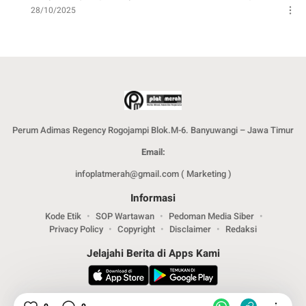
28/10/2025
Perum Adimas Regency Rogojampi Blok.M-6. Banyuwangi – Jawa Timur
Email:
infoplatmerah@gmail.com ( Marketing )
Informasi
Kode Etik
SOP Wartawan
Pedoman Media Siber
Privacy Policy
Copyright
Disclaimer
Redaksi
Jelajahi Berita di Apps Kami