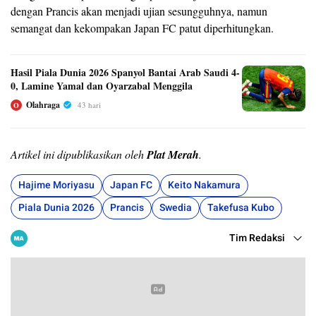
dengan Prancis akan menjadi ujian sesungguhnya, namun
semangat dan kekompakan Japan FC patut diperhitungkan.
Hasil Piala Dunia 2026 Spanyol Bantai Arab Saudi 4-
0, Lamine Yamal dan Oyarzabal Menggila
Olahraga
43 hari
O
Artikel ini dipublikasikan oleh
Plat Merah
.
Hajime Moriyasu
Japan FC
Keito Nakamura
Piala Dunia 2026
Prancis
Swedia
Takefusa Kubo
Tim Redaksi