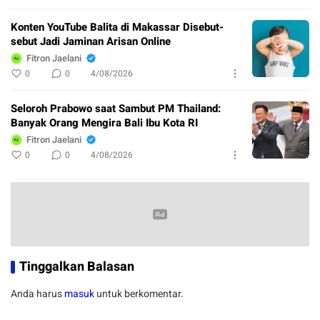
Konten YouTube Balita di Makassar Disebut-
sebut Jadi Jaminan Arisan Online
Fitron Jaelani
0
0
4/08/2026
Seloroh Prabowo saat Sambut PM Thailand:
Banyak Orang Mengira Bali Ibu Kota RI
Fitron Jaelani
0
0
4/08/2026
Tinggalkan Balasan
Anda harus
masuk
untuk berkomentar.