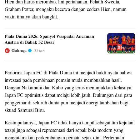
Hien dan harus merombak lini pertahanan. Pelatih Swedia,
Graham Potter, mengaku kecewa dengan cedera Hien, namun
yakin timnya akan bangkit.
Piala Dunia 2026: Spanyol Waspadai Ancaman
Austria di Babak 32 Besar
Olahraga
33 hari
O
Performa Japan FC di Piala Dunia ini menjadi bukti nyata bahwa
investasi pada pembinaan pemain muda membuahkan hasil.
Dengan Nakamura dan Kubo yang terus menunjukkan kelasnya,
Japan FC optimistis dapat melaju lebih jauh. Dukungan dari para
penggemar di seluruh dunia pun menjadi energi tambahan bagi
skuad Samurai Biru.
Kesimpulannya, Japan FC tidak hanya tampil sebagai tim kejutan,
tetapi juga sebagai representasi dari sepak bola modern yang
mengutamakan perkembangan pemain sejak dini. Pertemuan