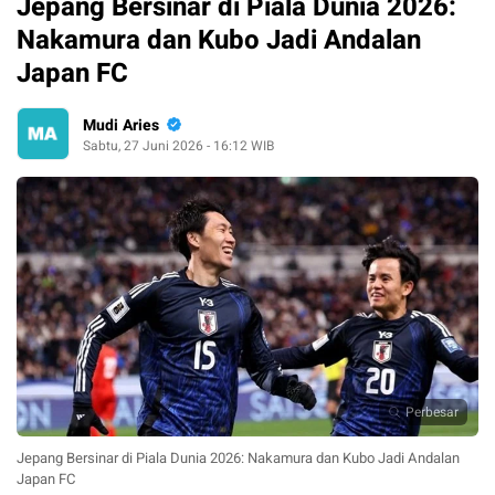
Jepang Bersinar di Piala Dunia 2026:
Nakamura dan Kubo Jadi Andalan
Japan FC
Mudi Aries
Sabtu, 27 Juni 2026 - 16:12 WIB
Perbesar
Jepang Bersinar di Piala Dunia 2026: Nakamura dan Kubo Jadi Andalan
Japan FC