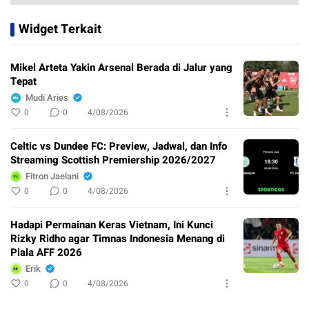
Widget Terkait
Mikel Arteta Yakin Arsenal Berada di Jalur yang
Tepat
Mudi Aries
0
0
4/08/2026
Celtic vs Dundee FC: Preview, Jadwal, dan Info
Streaming Scottish Premiership 2026/2027
Fitron Jaelani
0
0
4/08/2026
Hadapi Permainan Keras Vietnam, Ini Kunci
Rizky Ridho agar Timnas Indonesia Menang di
Piala AFF 2026
Erik
0
0
4/08/2026