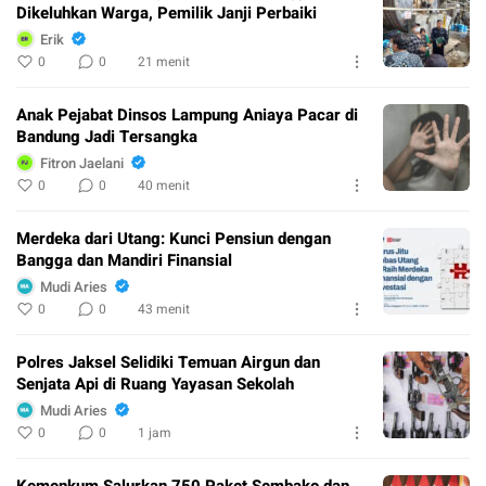
Dikeluhkan Warga, Pemilik Janji Perbaiki
Erik
0
0
21 menit
Anak Pejabat Dinsos Lampung Aniaya Pacar di
Bandung Jadi Tersangka
Fitron Jaelani
0
0
40 menit
Merdeka dari Utang: Kunci Pensiun dengan
Bangga dan Mandiri Finansial
Mudi Aries
0
0
43 menit
Polres Jaksel Selidiki Temuan Airgun dan
Senjata Api di Ruang Yayasan Sekolah
Mudi Aries
0
0
1 jam