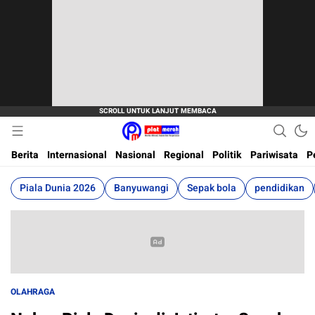
Berita Terkini, Akurat, Terpercaya Dan Cepat
Plat Merah
Berita
Internasional
Nasional
Regional
Politik
Pariwisata
P
Piala Dunia 2026
Banyuwangi
Sepak bola
pendidikan
OLAHRAGA