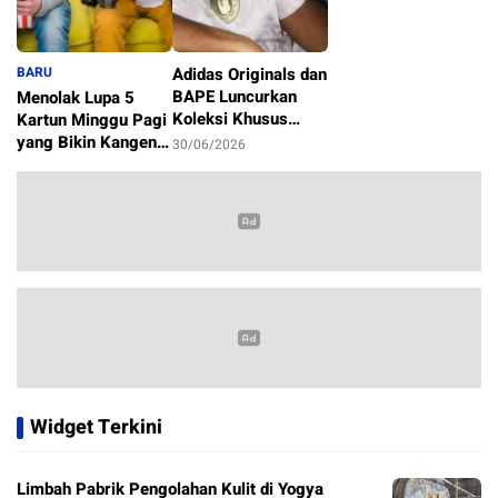
BARU
Adidas Originals dan
BAPE Luncurkan
Menolak Lupa 5
Koleksi Khusus
Kartun Minggu Pagi
Sambut Piala Dunia
yang Bikin Kangen
30/06/2026
2026
Masa Kecil
1/07/2026
Widget Terkini
Limbah Pabrik Pengolahan Kulit di Yogya