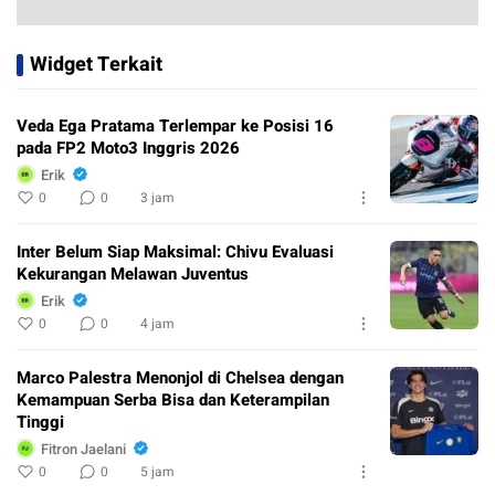
Widget Terkait
Veda Ega Pratama Terlempar ke Posisi 16
pada FP2 Moto3 Inggris 2026
Erik
0
0
3 jam
Inter Belum Siap Maksimal: Chivu Evaluasi
Kekurangan Melawan Juventus
Erik
0
0
4 jam
Marco Palestra Menonjol di Chelsea dengan
Kemampuan Serba Bisa dan Keterampilan
Tinggi
Fitron Jaelani
0
0
5 jam