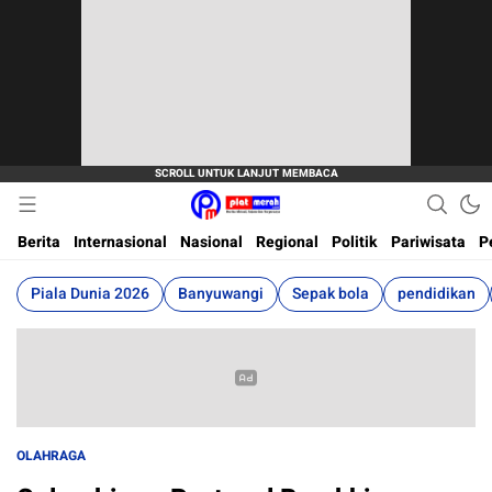
Berita Terkini, Akurat, Terpercaya Dan Cepat
Plat Merah
Berita
Internasional
Nasional
Regional
Politik
Pariwisata
P
Piala Dunia 2026
Banyuwangi
Sepak bola
pendidikan
OLAHRAGA