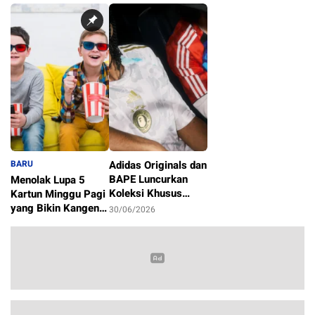
BARU
Adidas Originals dan
BAPE Luncurkan
Menolak Lupa 5
Koleksi Khusus
Kartun Minggu Pagi
Sambut Piala Dunia
yang Bikin Kangen
30/06/2026
2026
Masa Kecil
1/07/2026