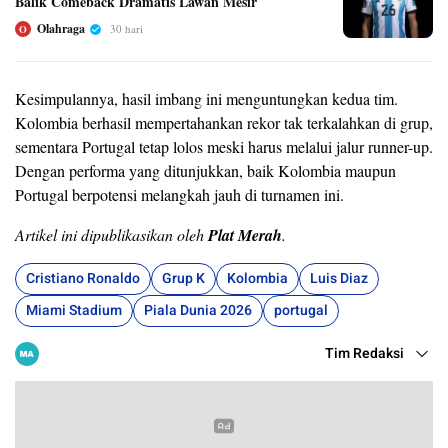
Balik Comeback Dramatis Lawan Mesir
Olahraga
30 hari
O
Kesimpulannya, hasil imbang ini menguntungkan kedua tim.
Kolombia berhasil mempertahankan rekor tak terkalahkan di grup,
sementara Portugal tetap lolos meski harus melalui jalur runner-up.
Dengan performa yang ditunjukkan, baik Kolombia maupun
Portugal berpotensi melangkah jauh di turnamen ini.
Artikel ini dipublikasikan oleh
Plat Merah
.
Cristiano Ronaldo
Grup K
Kolombia
Luis Diaz
Miami Stadium
Piala Dunia 2026
portugal
Tim Redaksi