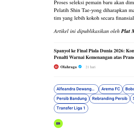
Proses seleksi pemain baru akan dim
Pelatih Shin Tae-yong diharapkan
tim yang lebih kokoh secara finansial
Artikel ini dipublikasikan oleh
Plat 
Spanyol ke Final Piala Dunia 2026: Kon
Penalti Warnai Kemenangan atas Pranc
Olahraga
21 hari
O
Alfeandra Dewangga
Arema FC
Bob
Persib Bandung
Rebranding Persib
Transfer Liga 1