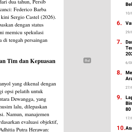
ri dua tahun, Persib
Be
kunci: Federico Barba
10/
kini Sergio Castel (2026).
6.
Va
paskan dengan status
ni memicu spekulasi
29/
a di tengah persaingan
7.
Da
Te
20
an Tim dan Kepuasan
6/0
8.
Me
Ar
anyol yang dikenal dengan
27/
 opsi pelatih untuk
9.
La
ntara Dewangga, yang
Bi
 musim lalu, dilepaskan
80
asi. Namun, manajemen
17/
asarkan evaluasi objektif,
10.
As
Adhitia Putra Herawan: