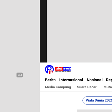
Plat Merah
Berita Terkini, Akurat, Terpercaya Dan Cepa
Berita
Internasional
Nasional
Reg
Media Kampung
Suara Pecari
M-Ra
Piala Dunia 202