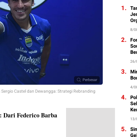
1.
Ta
Je
Org
8/0
2.
Fo
So
Be
26/
3.
Mi
Bo
Perbesar
4/0
s Sergio Castel dan Dewangga: Strategi Rebranding
4.
Po
Se
Ke
 Dari Federico Barba
13/
5.
Si
Ge