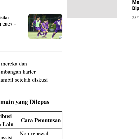
Me
Di
siko
28/
0 2027 –
 mereka dan
mbangan karier
ambil setelah diskusi
emain yang Dilepas
ibusi
Cara Pemutusan
 Lalu
Non-renewal
 assist