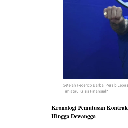
Setelah Federico Barba, Persib Lepa
Tim atau Krisis Finansial?
Kronologi Pemutusan Kontrak:
Hingga Dewangga