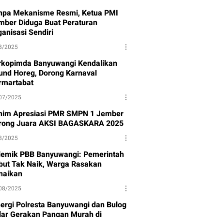
npa Mekanisme Resmi, Ketua PMI
mber Diduga Buat Peraturan
anisasi Sendiri
8/2025
rkopimda Banyuwangi Kendalikan
und Horeg, Dorong Karnaval
rmartabat
07/2025
nim Apresiasi PMR SMPN 1 Jember
rong Juara AKSI BAGASKARA 2025
8/2025
lemik PBB Banyuwangi: Pemerintah
but Tak Naik, Warga Rasakan
naikan
08/2025
nergi Polresta Banyuwangi dan Bulog
lar Gerakan Pangan Murah di