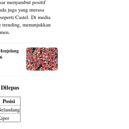
sar menyambut positif
ada juga yang merasa
seperti Castel. Di media
t trending, menunjukkan
emen.
Menjelang
26
 Dilepas
Posisi
elandang
iper