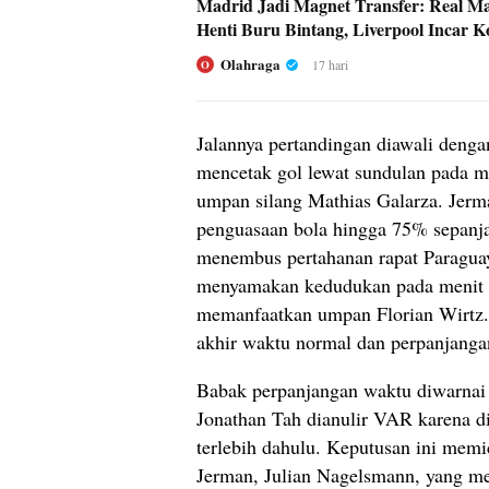
Madrid Jadi Magnet Transfer: Real M
Henti Buru Bintang, Liverpool Incar K
Olahraga
17 hari
O
Jalannya pertandingan diawali dengan
mencetak gol lewat sundulan pada 
umpan silang Mathias Galarza. Jer
penguasaan bola hingga 75% sepanja
menembus pertahanan rapat Paraguay
menyamakan kedudukan pada menit 
memanfaatkan umpan Florian Wirtz. 
akhir waktu normal dan perpanjanga
Babak perpanjangan waktu diwarnai k
Jonathan Tah dianulir VAR karena 
terlebih dahulu. Keputusan ini memic
Jerman, Julian Nagelsmann, yang me