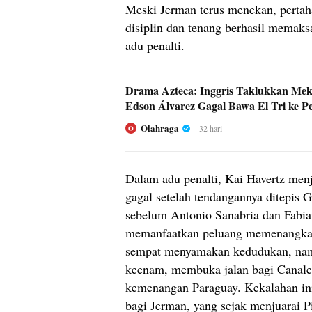
Meski Jerman terus menekan, perta
disiplin dan tenang berhasil memaks
adu penalti.
Drama Azteca: Inggris Taklukkan Meks
Edson Álvarez Gagal Bawa El Tri ke P
Olahraga
32 hari
O
Dalam adu penalti, Kai Havertz menj
gagal setelah tendangannya ditepis G
sebelum Antonio Sanabria dan Fabia
memanfaatkan peluang memenangkan
sempat menyamakan kedudukan, namu
keenam, membuka jalan bagi Canale
kemenangan Paraguay. Kekalahan ini
bagi Jerman, yang sejak menjuarai 