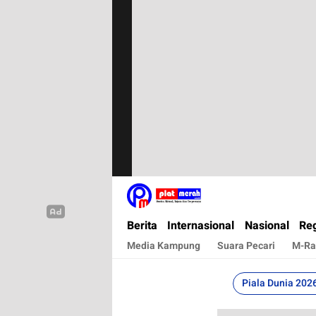
Plat Merah
Berita Terkini, Akurat, Terpercaya Dan Cepa
Berita
Internasional
Nasional
Reg
Media Kampung
Suara Pecari
M-Ra
Piala Dunia 202