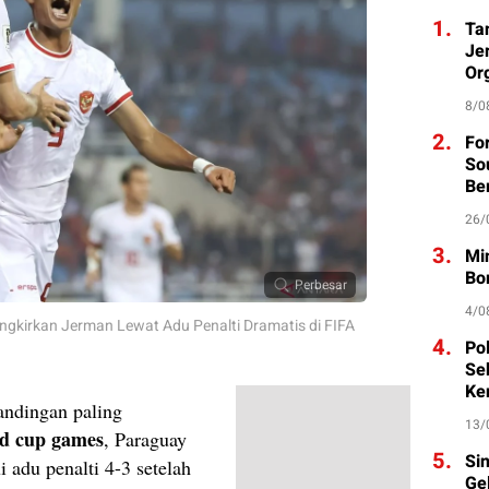
1.
Ta
Je
Org
8/0
2.
Fo
So
Be
26/
3.
Mi
Bo
Perbesar
4/0
ngkirkan Jerman Lewat Adu Penalti Dramatis di FIFA
4.
Po
Se
Ke
andingan paling
13/
ld cup games
, Paraguay
5.
Si
 adu penalti 4-3 setelah
Ge