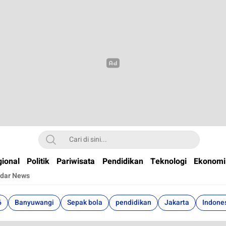
t
ional
Politik
Pariwisata
Pendidikan
Teknologi
Ekonomi
dar News
6
Banyuwangi
Sepak bola
pendidikan
Jakarta
Indone