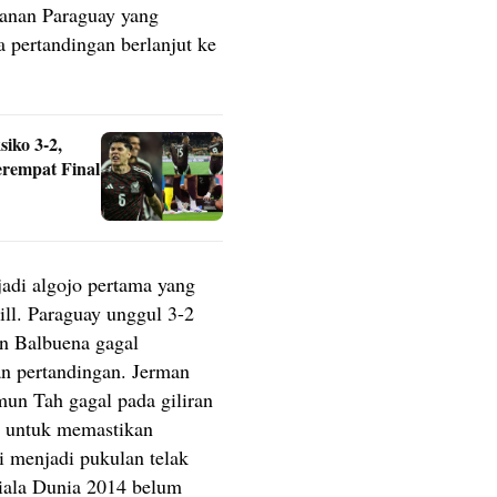
hanan Paraguay yang
a pertandingan berlanjut ke
iko 3-2,
erempat Final
adi algojo pertama yang
ill. Paraguay unggul 3-2
n Balbuena gagal
 pertandingan. Jerman
n Tah gagal pada giliran
 untuk memastikan
 menjadi pukulan telak
Piala Dunia 2014 belum