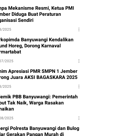
npa Mekanisme Resmi, Ketua PMI
mber Diduga Buat Peraturan
anisasi Sendiri
8/2025
rkopimda Banyuwangi Kendalikan
und Horeg, Dorong Karnaval
rmartabat
07/2025
nim Apresiasi PMR SMPN 1 Jember
rong Juara AKSI BAGASKARA 2025
8/2025
lemik PBB Banyuwangi: Pemerintah
but Tak Naik, Warga Rasakan
naikan
08/2025
nergi Polresta Banyuwangi dan Bulog
lar Gerakan Pangan Murah di