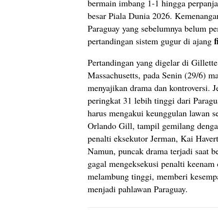
bermain imbang 1-1 hingga perpanj
besar Piala Dunia 2026. Kemenangan
Paraguay yang sebelumnya belum p
f
pertandingan sistem gugur di ajang
Pertandingan yang digelar di Gillet
Massachusetts, pada Senin (29/6) m
menyajikan drama dan kontroversi. J
peringkat 31 lebih tinggi dari Para
harus mengakui keunggulan lawan se
Orlando Gill, tampil gemilang den
penalti eksekutor Jerman, Kai Have
Namun, puncak drama terjadi saat b
gagal mengeksekusi penalti keenam
melambung tinggi, memberi kesempa
menjadi pahlawan Paraguay.