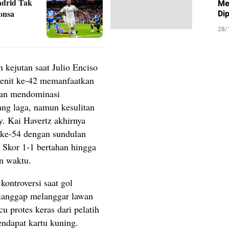
adrid Tak
Me
onsa
Di
28/
 kejutan saat Julio Enciso
menit ke-42 memanfaatkan
man mendominasi
ng laga, namun kesulitan
. Kai Havertz akhirnya
ke-54 dengan sundulan
Skor 1-1 bertahan hingga
n waktu.
ontroversi saat gol
dianggap melanggar lawan
u protes keras dari pelatih
ndapat kartu kuning.