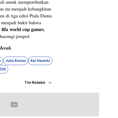
 Juli untuk memperebutkan
lan ini menjadi kebangkitan
en di tiga edisi Piala Dunia
 menjadi bukti bahwa
fifa world cup games
m
,
diacungi jempol.
Merah
.
n
Julio Enciso
Kai Havertz
2026
Tim Redaksi