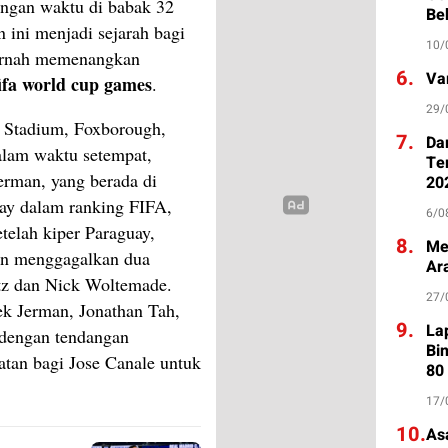
angan waktu di babak 32
Be
 ini menjadi sejarah bagi
10/
ernah memenangkan
6.
Va
ifa world cup games
.
29/
te Stadium, Foxborough,
7.
Da
alam waktu setempat,
Te
erman, yang berada di
20
guay dalam ranking FIFA,
6/0
telah kiper Paraguay,
8.
Me
gan menggagalkan dua
Ar
rtz dan Nick Woltemade.
27/
ek Jerman, Jonathan Tah,
9.
La
 dengan tendangan
Bi
tan bagi Jose Canale untuk
80
17/
10.
As