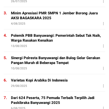
26/07/2025
3.
Minim Apresiasi PMR SMPN 1 Jember Borong Juara
AKSI BAGASKARA 2025
4/08/2025
4.
Polemik PBB Banyuwangi: Pemerintah Sebut Tak Naik,
Warga Rasakan Kenaikan
13/08/2025
5.
Sinergi Polresta Banyuwangi dan Bulog Gelar Gerakan
Pangan Murah di Beberapa Tempat
10/08/2025
6.
Varietas Kopi Arabika Di Indonesia
29/08/2025
7.
Dari 624 Peserta, 75 Pemuda Terbaik Terpilih Jadi
Paskibraka Banyuwangi 2025
6/08/2025