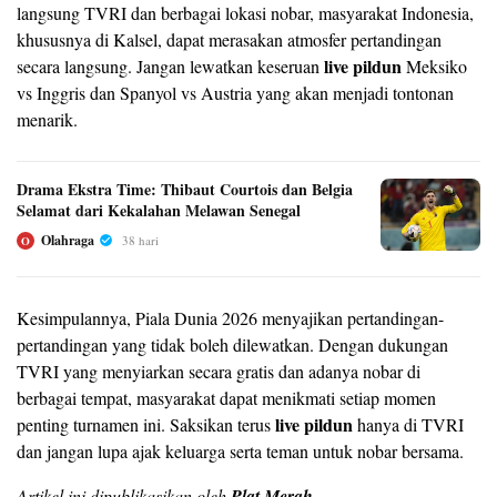
langsung TVRI dan berbagai lokasi nobar, masyarakat Indonesia,
khususnya di Kalsel, dapat merasakan atmosfer pertandingan
live pildun
secara langsung. Jangan lewatkan keseruan
Meksiko
vs Inggris dan Spanyol vs Austria yang akan menjadi tontonan
menarik.
Drama Ekstra Time: Thibaut Courtois dan Belgia
Selamat dari Kekalahan Melawan Senegal
Olahraga
38 hari
O
Kesimpulannya, Piala Dunia 2026 menyajikan pertandingan-
pertandingan yang tidak boleh dilewatkan. Dengan dukungan
TVRI yang menyiarkan secara gratis dan adanya nobar di
berbagai tempat, masyarakat dapat menikmati setiap momen
live pildun
penting turnamen ini. Saksikan terus
hanya di TVRI
dan jangan lupa ajak keluarga serta teman untuk nobar bersama.
Artikel ini dipublikasikan oleh
Plat Merah
.