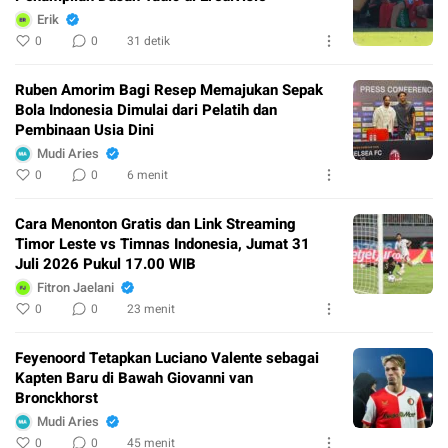
Erik
0
0
31 detik
Ruben Amorim Bagi Resep Memajukan Sepak
Bola Indonesia Dimulai dari Pelatih dan
Pembinaan Usia Dini
Mudi Aries
0
0
6 menit
Cara Menonton Gratis dan Link Streaming
Timor Leste vs Timnas Indonesia, Jumat 31
Juli 2026 Pukul 17.00 WIB
Fitron Jaelani
0
0
23 menit
Feyenoord Tetapkan Luciano Valente sebagai
Kapten Baru di Bawah Giovanni van
Bronckhorst
Mudi Aries
0
0
45 menit