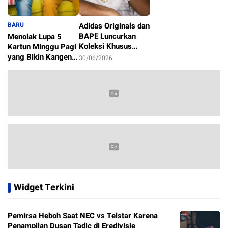
BARU
Adidas Originals dan
BAPE Luncurkan
Menolak Lupa 5
Koleksi Khusus
Kartun Minggu Pagi
Sambut Piala Dunia
yang Bikin Kangen
30/06/2026
2026
Masa Kecil
1/07/2026
Widget Terkini
Pemirsa Heboh Saat NEC vs Telstar Karena
Penampilan Dusan Tadic di Eredivisie