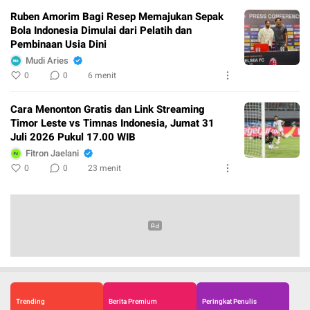
Ruben Amorim Bagi Resep Memajukan Sepak
Bola Indonesia Dimulai dari Pelatih dan
Pembinaan Usia Dini
Mudi Aries
0
0
6 menit
Cara Menonton Gratis dan Link Streaming
Timor Leste vs Timnas Indonesia, Jumat 31
Juli 2026 Pukul 17.00 WIB
Fitron Jaelani
0
0
23 menit
Trending
Berita Premium
Peringkat Penulis