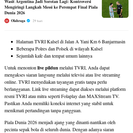
Wasit Argentina Jadi Sorotan Lagi: Kontroversi
Mengiringi Langkah Messi ke Perempat Final Piala
Dunia 2026
Olahraga
29 hari
O
Halaman TVRI Kalsel di Jalan A Yani Km 6 Banjarmasin
Beberapa Polres dan Polsek di wilayah Kalsel
Sejumlah kafe dan tempat umum lainnya
live pildun
Untuk menonton
melalui TVRI, Anda dapat
mengakses siaran langsung melalui televisi atau live streaming
online. TVRI menyediakan tayangan gratis tanpa perlu
berlangganan. Link live streaming dapat diakses melalui platform
resmi TVRI atau mitra seperti Folaplay dan MAXStream TV.
Pastikan Anda memiliki koneksi internet yang stabil untuk
menikmati pertandingan tanpa gangguan.
Piala Dunia 2026 menjadi ajang yang dinanti-nantikan oleh
pecinta sepak bola di seluruh dunia. Dengan adanya siaran