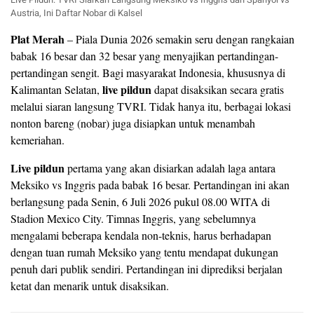
Austria, Ini Daftar Nobar di Kalsel
Plat Merah
– Piala Dunia 2026 semakin seru dengan rangkaian
babak 16 besar dan 32 besar yang menyajikan pertandingan-
pertandingan sengit. Bagi masyarakat Indonesia, khususnya di
live pildun
Kalimantan Selatan,
dapat disaksikan secara gratis
melalui siaran langsung TVRI. Tidak hanya itu, berbagai lokasi
nonton bareng (nobar) juga disiapkan untuk menambah
kemeriahan.
Live pildun
pertama yang akan disiarkan adalah laga antara
Meksiko vs Inggris pada babak 16 besar. Pertandingan ini akan
berlangsung pada Senin, 6 Juli 2026 pukul 08.00 WITA di
Stadion Mexico City. Timnas Inggris, yang sebelumnya
mengalami beberapa kendala non-teknis, harus berhadapan
dengan tuan rumah Meksiko yang tentu mendapat dukungan
penuh dari publik sendiri. Pertandingan ini diprediksi berjalan
ketat dan menarik untuk disaksikan.