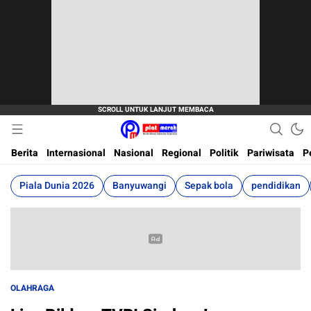
Berita Terkini, Akurat, Terpercaya Dan Cepat
Plat Merah
Berita
Internasional
Nasional
Regional
Politik
Pariwisata
P
Piala Dunia 2026
Banyuwangi
Sepak bola
pendidikan
OLAHRAGA