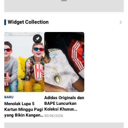
Widget Collection
BARU
Adidas Originals dan
BAPE Luncurkan
Menolak Lupa 5
Koleksi Khusus
Kartun Minggu Pagi
Sambut Piala Dunia
yang Bikin Kangen
30/06/2026
2026
Masa Kecil
1/07/2026