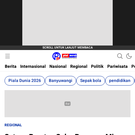
Berita Terkini, Akurat, Terpercaya Dan Cepat
Plat Merah
Berita
Internasional
Nasional
Regional
Politik
Pariwisata
P
Piala Dunia 2026
Banyuwangi
Sepak bola
pendidikan
REGIONAL