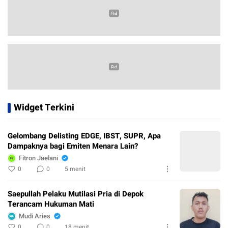
Widget Terkini
Gelombang Delisting EDGE, IBST, SUPR, Apa
Dampaknya bagi Emiten Menara Lain?
Fitron Jaelani
0
0
5 menit
Saepullah Pelaku Mutilasi Pria di Depok
Terancam Hukuman Mati
Mudi Aries
0
0
18 menit