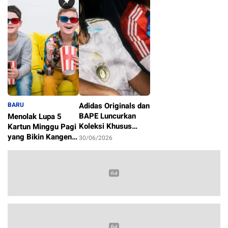
BARU
Adidas Originals dan
BAPE Luncurkan
Menolak Lupa 5
Koleksi Khusus
Kartun Minggu Pagi
Sambut Piala Dunia
yang Bikin Kangen
30/06/2026
2026
Masa Kecil
1/07/2026