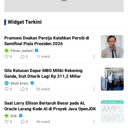
Widget Terkini
Pramono Doakan Persija Kalahkan Persib di
Semifinal Piala Presiden 2026
Fitron Jaelani
0
0
11 menit
Gila Ratusan Dapur MBG Miliki Rekening
Ganda, Duit Ditarik Lagi Rp 311,2 Miliar
Mudi Aries
0
0
35 menit
Saat Larry Ellison Bertaruh Besar pada AI,
Oracle Larang Kode AI di Proyek Java OpenJDK
Erik
0
0
36 menit