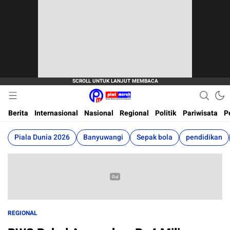
Berita Terkini, Akurat, Terpercaya Dan Cepat
Plat Merah
Berita
Internasional
Nasional
Regional
Politik
Pariwisata
P
Piala Dunia 2026
Banyuwangi
Sepak bola
pendidikan
REGIONAL