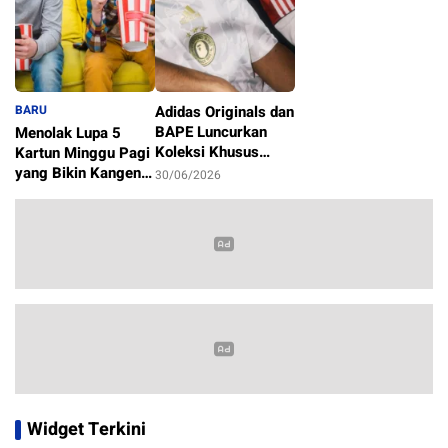
BARU
Adidas Originals dan
BAPE Luncurkan
Menolak Lupa 5
Koleksi Khusus
Kartun Minggu Pagi
Sambut Piala Dunia
yang Bikin Kangen
30/06/2026
2026
Masa Kecil
1/07/2026
Widget Terkini