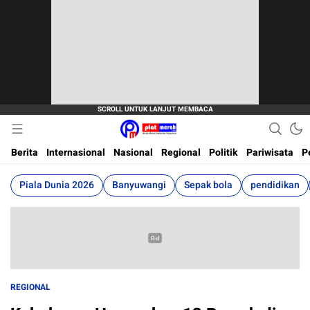
Berita Terkini, Akurat, Terpercaya Dan Cepat
Plat Merah
Berita
Internasional
Nasional
Regional
Politik
Pariwisata
P
Piala Dunia 2026
Banyuwangi
Sepak bola
pendidikan
REGIONAL