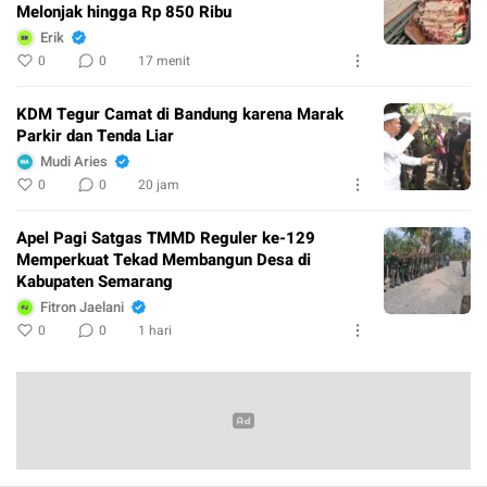
Melonjak hingga Rp 850 Ribu
Erik
0
0
17 menit
KDM Tegur Camat di Bandung karena Marak
Parkir dan Tenda Liar
Mudi Aries
0
0
20 jam
Apel Pagi Satgas TMMD Reguler ke-129
Memperkuat Tekad Membangun Desa di
Kabupaten Semarang
Fitron Jaelani
0
0
1 hari