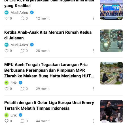
Di Era AI, Perpustakaan Jadi Rujukan Informasi
yang Kredibel
Mudi Aries
0
0
12 menit
Ketika Anak-Anak Kita Mencari Rumah Kedua
di Jalanan
Mudi Aries
0
0
28 menit
MPU Aceh Tengah Tegaskan Larangan Pria
Berbusana Perempuan dan Pimpinan MPR
Ziarah ke Makam Bung Hatta Menjelang HUT
RI
Erik
0
0
29 menit
Pelatih dengan 5 Gelar Liga Europa Unai Emery
Tertarik Melatih Timnas Indonesia
Erik
0
0
44 menit