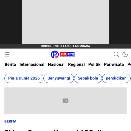
Berita Terkini, Akurat, Terpercaya Dan Cepat
Plat Merah
Berita
Internasional
Nasional
Regional
Politik
Pariwisata
P
Piala Dunia 2026
Banyuwangi
Sepak bola
pendidikan
BERITA