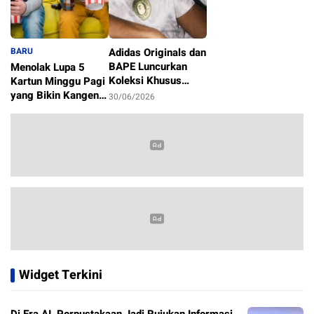
BARU
Adidas Originals dan
BAPE Luncurkan
Menolak Lupa 5
Koleksi Khusus
Kartun Minggu Pagi
Sambut Piala Dunia
yang Bikin Kangen
30/06/2026
2026
Masa Kecil
1/07/2026
Widget Terkini