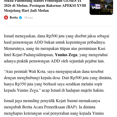
Sekda Palembang Hadiri Penutupan GEMES IX
2026 di Medan, Persiapan Rakernas APEKSI XVIII
Menjelang Hari Jadi Medan
Berita
38 hari
B
Ismail menegaskan, dana Rp500 juta yang disebut jaksa sebagai
hasil pemotongan ADD bukan untuk kepentingan pribadinya.
Menurutnya, uang itu merupakan titipan atas permintaan Kasi
Yunius Zega
Intel Kejari Padangsidimpuan,
, yang mengetahui
adanya praktik pemotongan ADD oleh sejumlah pejabat lain.
“Atas perintah Wali Kota, saya mengupayakan dana tersebut
dengan menghubungi kepala desa. Dari Rp500 juta yang diminta,
hanya Rp350 juta yang berhasil saya serahkan melalui sopir
kepada Yunius Zega,” ucap Ismail di hadapan majelis hakim.
Ismail juga menuding penyidik Kejati Sumut memaksanya
mengubah Berita Acara Pemeriksaan (BAP). Ia diminta
menghapus keterangan soal penyerahan uang kepada Yunius