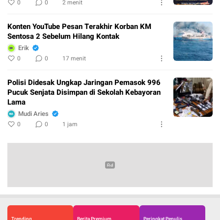
0
0
2 menit
Konten YouTube Pesan Terakhir Korban KM
Sentosa 2 Sebelum Hilang Kontak
Erik
0
0
17 menit
Polisi Didesak Ungkap Jaringan Pemasok 996
Pucuk Senjata Disimpan di Sekolah Kebayoran
Lama
Mudi Aries
0
0
1 jam
Trending
Berita Premium
Peringkat Penulis