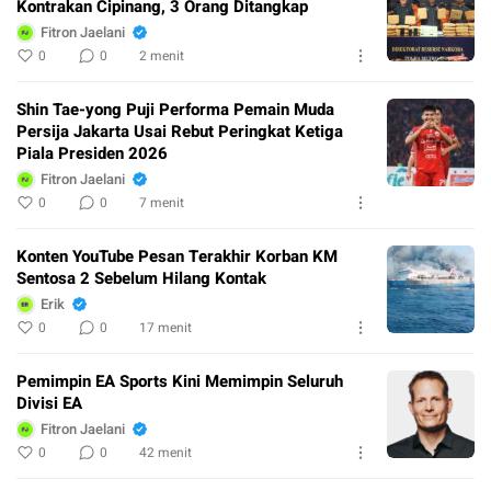
Kontrakan Cipinang, 3 Orang Ditangkap
Fitron Jaelani
0
0
2 menit
Shin Tae-yong Puji Performa Pemain Muda
Persija Jakarta Usai Rebut Peringkat Ketiga
Piala Presiden 2026
Fitron Jaelani
0
0
7 menit
Konten YouTube Pesan Terakhir Korban KM
Sentosa 2 Sebelum Hilang Kontak
Erik
0
0
17 menit
Pemimpin EA Sports Kini Memimpin Seluruh
Divisi EA
Fitron Jaelani
0
0
42 menit