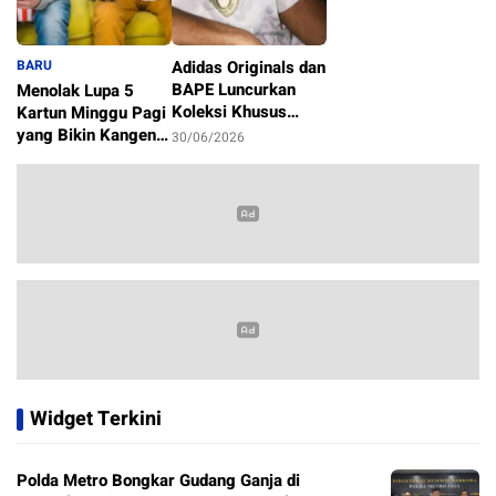
BARU
Adidas Originals dan
BAPE Luncurkan
Menolak Lupa 5
Koleksi Khusus
Kartun Minggu Pagi
Sambut Piala Dunia
yang Bikin Kangen
30/06/2026
2026
Masa Kecil
1/07/2026
Widget Terkini
Polda Metro Bongkar Gudang Ganja di