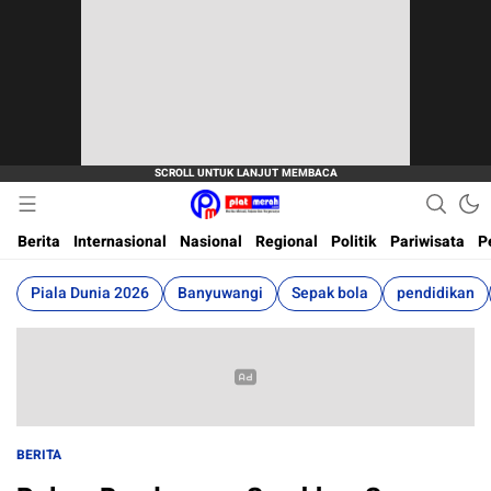
Berita Terkini, Akurat, Terpercaya Dan Cepat
Plat Merah
Berita
Internasional
Nasional
Regional
Politik
Pariwisata
P
Piala Dunia 2026
Banyuwangi
Sepak bola
pendidikan
BERITA