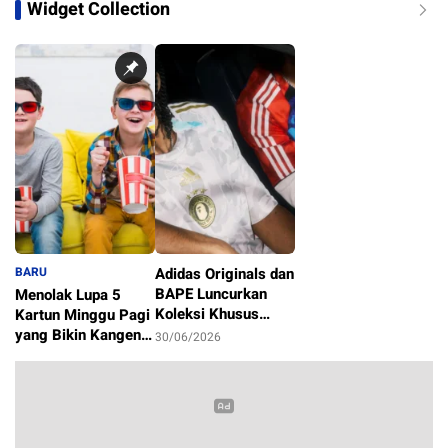
Widget Collection
BARU
Adidas Originals dan
BAPE Luncurkan
Menolak Lupa 5
Koleksi Khusus
Kartun Minggu Pagi
Sambut Piala Dunia
yang Bikin Kangen
30/06/2026
2026
Masa Kecil
1/07/2026