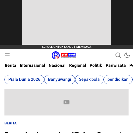
Berita Terkini, Akurat, Terpercaya Dan Cepat
Plat Merah
Berita
Internasional
Nasional
Regional
Politik
Pariwisata
P
Piala Dunia 2026
Banyuwangi
Sepak bola
pendidikan
BERITA