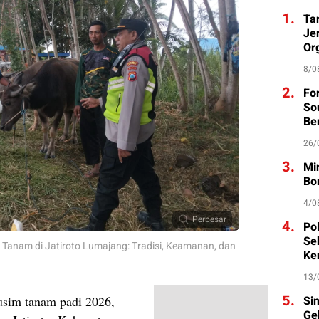
1.
Ta
Je
Org
8/0
2.
Fo
So
Be
26/
3.
Mi
Bo
4/0
Perbesar
4.
Po
Se
anam di Jatiroto Lumajang: Tradisi, Keamanan, dan
Ke
13/
5.
usim tanam padi 2026,
Si
Ge