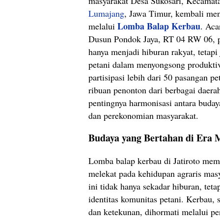
masyarakat Desa Sukosari, Kecamata
Lumajang
, Jawa Timur, kembali men
Lomba Balap Kerbau
melalui
. Aca
Dusun Pondok Jaya, RT 04 RW 06, pa
hanya menjadi hiburan rakyat, tetapi
petani dalam menyongsong produktiv
partisipasi lebih dari 50 pasangan p
ribuan penonton dari berbagai daera
pentingnya harmonisasi antara buday
dan perekonomian masyarakat.
Budaya yang Bertahan di Era
Lomba balap kerbau di Jatiroto memi
melekat pada kehidupan agraris mas
ini tidak hanya sekadar hiburan, tet
identitas komunitas petani. Kerbau, 
dan ketekunan, dihormati melalui p