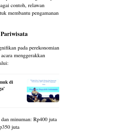
agai contoh, relawan
untuk membantu pengamanan
Pariwisata
gnifikan pada perekonomian
, acara menggerakkan
lui:
muk di
ga’
 dan minuman: Rp400 juta
p350 juta