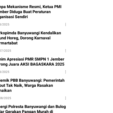
npa Mekanisme Resmi, Ketua PMI
mber Diduga Buat Peraturan
anisasi Sendiri
8/2025
rkopimda Banyuwangi Kendalikan
und Horeg, Dorong Karnaval
rmartabat
07/2025
nim Apresiasi PMR SMPN 1 Jember
rong Juara AKSI BAGASKARA 2025
8/2025
lemik PBB Banyuwangi: Pemerintah
but Tak Naik, Warga Rasakan
naikan
08/2025
nergi Polresta Banyuwangi dan Bulog
lar Gerakan Pangan Murah di