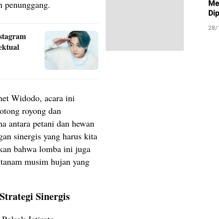
Me
an penunggang.
Di
28/
stagram
ektual
et Widodo, acara ini
gotong royong dan
ma antara petani dan hewan
n sinergis yang harus kita
kan bahwa lomba ini juga
a tanam musim hujan yang
trategi Sinergis