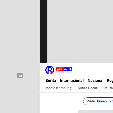
Plat Merah
Berita Terkini, Akurat, Terpercaya Dan Cepa
Berita
Internasional
Nasional
Reg
Media Kampung
Suara Pecari
M-Ra
Piala Dunia 202