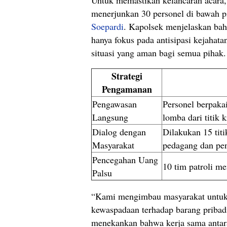
Untuk memastikan kelancaran acara, 
menerjunkan 30 personel di bawah 
Soepardi
. Kapolsek menjelaskan ba
hanya fokus pada antisipasi kejahata
situasi yang aman bagi semua pihak.
Strategi
Pengamanan
Pengawasan
Personel berpaka
Langsung
lomba dari titik k
Dialog dengan
Dilakukan 15 tit
Masyarakat
pedagang dan pe
Pencegahan Uang
10 tim patroli me
Palsu
“Kami mengimbau masyarakat untu
kewaspadaan terhadap barang pribad
menekankan bahwa kerja sama antar