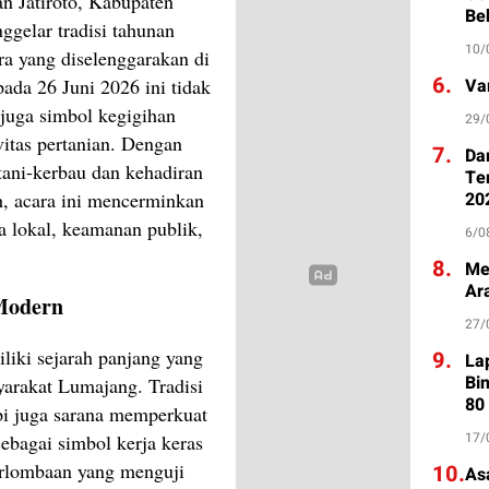
n Jatiroto, Kabupaten
Be
ggelar tradisi tahunan
10/
ra yang diselenggarakan di
6.
da 26 Juni 2026 ini tidak
Va
 juga simbol kegigihan
29/
itas pertanian. Dengan
7.
Da
etani-kerbau dan kehadiran
Te
h, acara ini mencerminkan
20
a lokal, keamanan publik,
6/0
8.
Me
Ar
 Modern
27/
liki sejarah panjang yang
9.
La
Bi
yarakat Lumajang. Tradisi
80
api juga sarana memperkuat
17/
sebagai simbol kerja keras
erlombaan yang menguji
10.
As