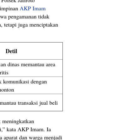
Polsek Jatiroto
pimpinan
AKP Imam
hwa pengamanan tidak
n, tetapi juga menciptakan
Detil
ian dinas memantau area
ritis
ik komunikasi dengan
nonton
mantau transaksi jual beli
k meningkatkan
i,” kata AKP Imam. Ia
a aparat dan warga menjadi