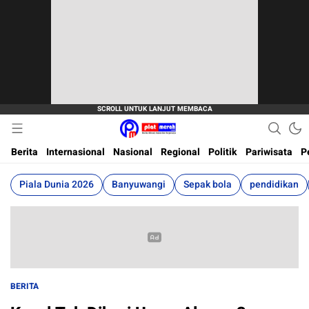
Berita Terkini, Akurat, Terpercaya Dan Cepat
Plat Merah
Berita
Internasional
Nasional
Regional
Politik
Pariwisata
P
Piala Dunia 2026
Banyuwangi
Sepak bola
pendidikan
BERITA