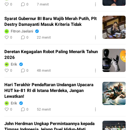
0
0
7 menit
Syarat Gubernur BI Baru Wajib Merah Putih, Plt
Destry Damayanti Masuk Kriteria Tidak
Fitron Jaelani
0
0
22 menit
Deretan Kegagalan Robot Paling Menarik Tahun
2026
Erik
0
0
48 menit
Hari Terakhir Pendaftaran Undangan Upacara
HUT ke-81 RI di Istana Merdeka, Jangan
Lewatkan!
Erik
0
0
52 menit
John Herdman Ungkap Permintaannya kepada
Timnas Indonesia Jelang Duel Hidup-Mati