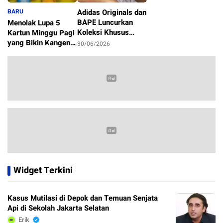
BARU
Adidas Originals dan
BAPE Luncurkan
Menolak Lupa 5
Koleksi Khusus
Kartun Minggu Pagi
Sambut Piala Dunia
yang Bikin Kangen
30/06/2026
2026
Masa Kecil
1/07/2026
Widget Terkini
Kasus Mutilasi di Depok dan Temuan Senjata
Api di Sekolah Jakarta Selatan
Erik