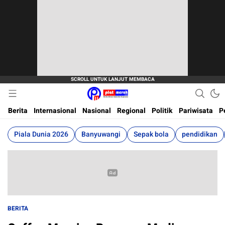
Berita Terkini, Akurat, Terpercaya Dan Cepat
Plat Merah
Berita
Internasional
Nasional
Regional
Politik
Pariwisata
P
Piala Dunia 2026
Banyuwangi
Sepak bola
pendidikan
BERITA