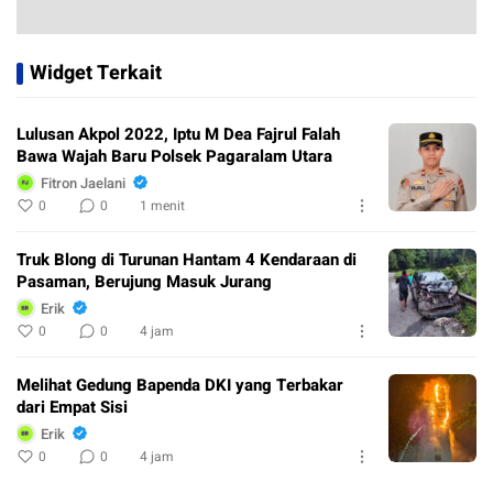
Widget Terkait
Lulusan Akpol 2022, Iptu M Dea Fajrul Falah
Bawa Wajah Baru Polsek Pagaralam Utara
Fitron Jaelani
0
0
1 menit
Truk Blong di Turunan Hantam 4 Kendaraan di
Pasaman, Berujung Masuk Jurang
Erik
0
0
4 jam
Melihat Gedung Bapenda DKI yang Terbakar
dari Empat Sisi
Erik
0
0
4 jam