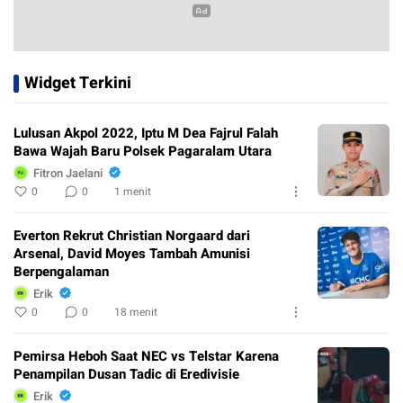
Widget Terkini
Lulusan Akpol 2022, Iptu M Dea Fajrul Falah
Bawa Wajah Baru Polsek Pagaralam Utara
Fitron Jaelani
0
0
1 menit
Everton Rekrut Christian Norgaard dari
Arsenal, David Moyes Tambah Amunisi
Berpengalaman
Erik
0
0
18 menit
Pemirsa Heboh Saat NEC vs Telstar Karena
Penampilan Dusan Tadic di Eredivisie
Erik