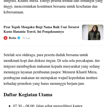
Imigrasi, Khairil Mirza. Energi peserta terlihat dari semangat yang
tinggi, mencerminkan komitmen bersama untuk kesehatan dan
kebersamaan.
Praz Teguh Mengaku Rugi Nama Baik Usai Terseret
Kasus Hanania Travel, Ini Pengakuannya
Berita
56 hari
B
Setelah sesi olahraga, para peserta duduk bersama untuk
menikmati kopi dan diskusi ringan. Di sela-sela percakapan, tim
imigrasi membagikan makanan kepada masyarakat yang sedang
menunggu layanan pembuatan paspor. Menurut Khairil Mirza,
pembagian makanan ini merupakan wujud kepedulian institusi
terhadap pemohon yang harus menunggu berjam‑jam.
Daftar Kegiatan Utama
07.30 – 08.00: Jalan sehat mengelilingi kantor