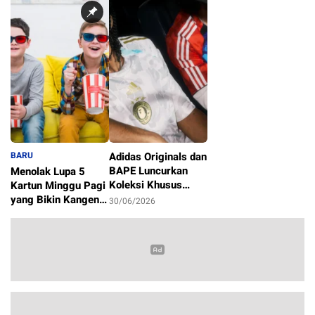
BARU
Adidas Originals dan
BAPE Luncurkan
Menolak Lupa 5
Koleksi Khusus
Kartun Minggu Pagi
Sambut Piala Dunia
yang Bikin Kangen
30/06/2026
2026
Masa Kecil
1/07/2026