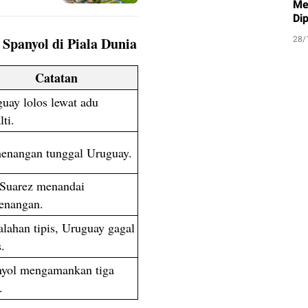
Me
Di
28/
Spanyol di Piala Dunia
Catatan
uay lolos lewat adu
lti.
enangan tunggal Uruguay.
Suarez menandai
enangan.
lahan tipis, Uruguay gagal
s.
nyol mengamankan tiga
.