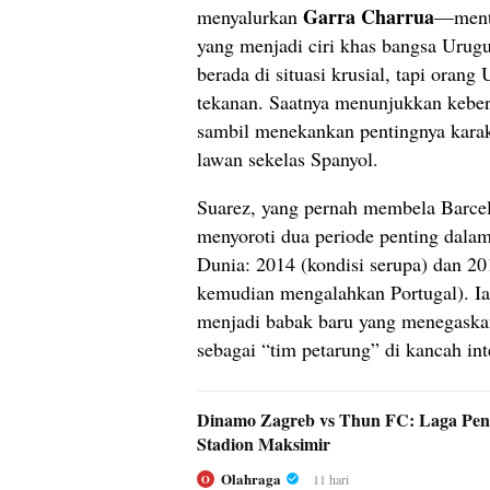
Garra Charrua
menyalurkan
—menta
yang menjadi ciri khas bangsa Urugu
berada di situasi krusial, tapi orang
tekanan. Saatnya menunjukkan kebera
sambil menekankan pentingnya kara
lawan sekelas Spanyol.
Suarez, yang pernah membela Barcel
menyoroti dua periode penting dalam
Dunia: 2014 (kondisi serupa) dan 20
kemudian mengalahkan Portugal). Ia
menjadi babak baru yang menegaska
sebagai “tim petarung” di kancah int
Dinamo Zagreb vs Thun FC: Laga Pen
Stadion Maksimir
Olahraga
11 hari
O