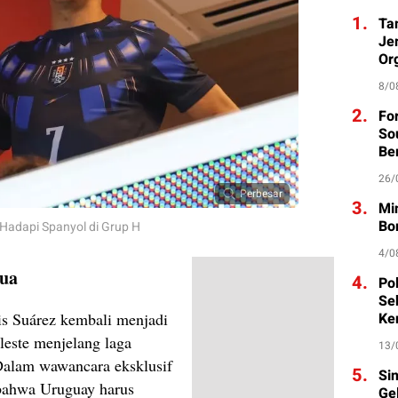
1.
Ta
Je
Org
8/0
2.
Fo
So
Be
26/
Perbesar
3.
Mi
Bo
 Hadapi Spanyol di Grup H
4/0
rua
4.
Po
Se
is Suárez kembali menjadi
Ke
leste menjelang laga
13/
alam wawancara eksklusif
5.
Si
bahwa Uruguay harus
Ge