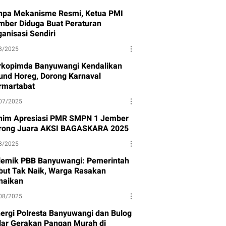
npa Mekanisme Resmi, Ketua PMI
mber Diduga Buat Peraturan
anisasi Sendiri
8/2025
rkopimda Banyuwangi Kendalikan
und Horeg, Dorong Karnaval
rmartabat
07/2025
nim Apresiasi PMR SMPN 1 Jember
rong Juara AKSI BAGASKARA 2025
8/2025
lemik PBB Banyuwangi: Pemerintah
but Tak Naik, Warga Rasakan
naikan
08/2025
nergi Polresta Banyuwangi dan Bulog
lar Gerakan Pangan Murah di