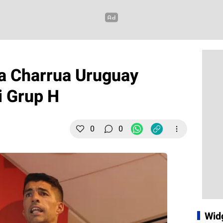
ra Charrua Uruguay
i Grup H
0
0
Wid