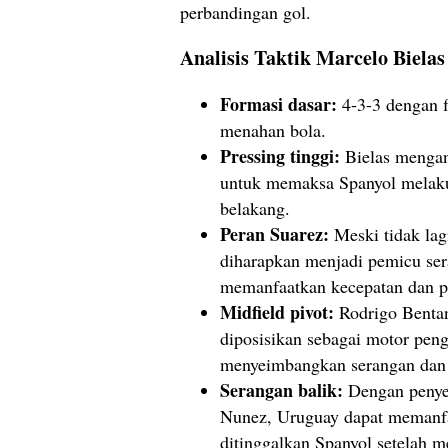
perbandingan gol.
Analisis Taktik Marcelo Bielas
Formasi dasar:
4-3-3 dengan fl
menahan bola.
Pressing tinggi:
Bielas mengand
untuk memaksa Spanyol melakuk
belakang.
Peran Suarez:
Meski tidak lagi
diharapkan menjadi pemicu seran
memanfaatkan kecepatan dan 
Midfield pivot:
Rodrigo Bentan
diposisikan sebagai motor peng
menyeimbangkan serangan dan 
Serangan balik:
Dengan penyer
Nunez, Uruguay dapat memanf
ditinggalkan Spanyol setelah 