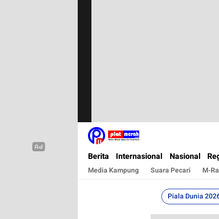
Plat Merah
Berita Terkini, Akurat, Terpercaya Dan Cepa
Berita
Internasional
Nasional
Reg
Media Kampung
Suara Pecari
M-Ra
Piala Dunia 202