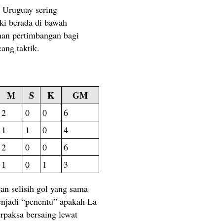
 Uruguay sering
ki berada di bawah
ahan pertimbangan bagi
ang taktik.
M
S
K
GM
2
0
0
6
1
1
0
4
2
0
0
6
1
0
1
3
an selisih gol yang sama
enjadi “penentu” apakah La
erpaksa bersaing lewat