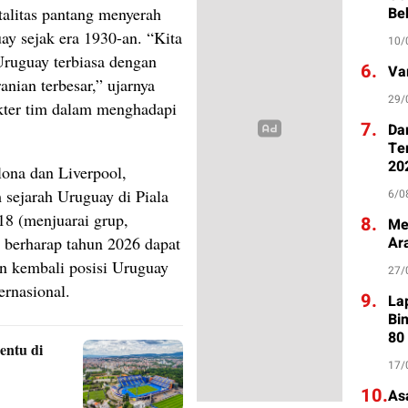
litas pantang menyerah
Be
ay sejak era 1930-an. “Kita
10/
 Uruguay terbiasa dengan
6.
Va
nian terbesar,” ujarnya
29/
kter tim dalam menghadapi
7.
Da
Te
20
ona dan Liverpool,
 sejarah Uruguay di Piala
6/0
18 (menjuarai grup,
8.
Me
 berharap tahun 2026 dapat
Ar
n kembali posisi Uruguay
27/
ernasional.
9.
La
Bi
80
entu di
17/
10.
As