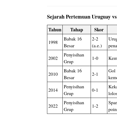
Sejarah Pertemuan Uruguay vs 
Tahun
Tahap
Skor
Babak 16
2-2
Urug
1998
Besar
(a.e.)
pena
Penyisihan
2002
1-0
Kem
Grup
Babak 16
Gol 
2010
2-1
Besar
kem
Penyisihan
Keka
2014
0-1
Grup
lolo
Penyisihan
Spa
2022
1-2
Grup
poin