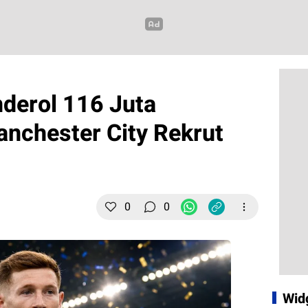
nderol 116 Juta
anchester City Rekrut
0
0
Wid