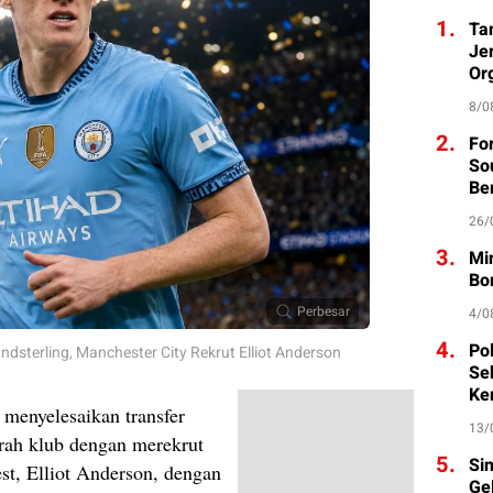
1.
Ta
Je
Org
8/0
2.
Fo
So
Be
26/
3.
Mi
Bo
Perbesar
4/0
4.
Po
dsterling, Manchester City Rekrut Elliot Anderson
Se
Ke
 menyelesaikan transfer
13/
arah klub dengan merekrut
5.
Si
st, Elliot Anderson, dengan
Ge