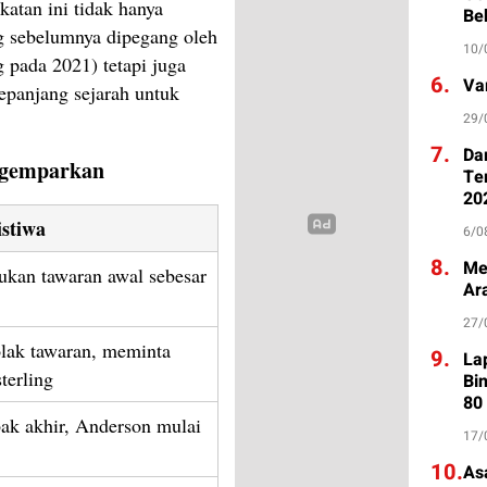
katan ini tidak hanya
Be
g sebelumnya dipegang oleh
10/
g pada 2021) tetapi juga
6.
Va
sepanjang sejarah untuk
29/
7.
Da
ggemparkan
Te
20
istiwa
6/0
8.
Me
ukan tawaran awal sebesar
Ar
27/
lak tawaran, meminta
9.
La
terling
Bi
80
ak akhir, Anderson mulai
17/
10.
As