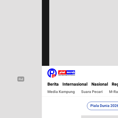
Plat Merah
Berita Terkini, Akurat, Terpercaya Dan Cepa
Berita
Internasional
Nasional
Reg
Media Kampung
Suara Pecari
M-Ra
Piala Dunia 202