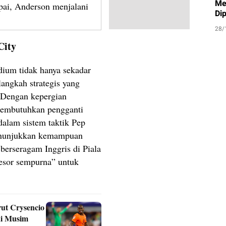
Me
pai, Anderson menjalani
Di
28/
City
ium tidak hanya sekadar
langkah strategis yang
 Dengan kepergian
membutuhkan pengganti
alam sistem taktik Pep
menunjukkan kemampuan
erseragam Inggris di Piala
esor sempurna” untuk
ut Crysencio
di Musim