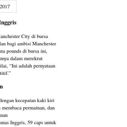
2017
Inggris
anchester City di bursa
lan bagi ambisi Manchester
ta pounds di bursa ini,
katnya dalam merekrut
ai, “Ini adalah pernyataan
itif.”
on
engan kecepatan kaki kiri
n membaca permainan, dan
anan
mnas Inggris, 59 caps untuk