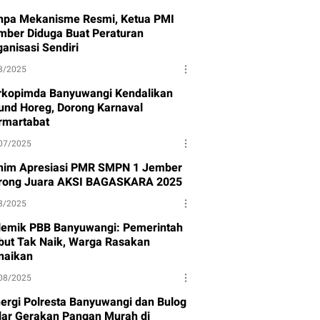
npa Mekanisme Resmi, Ketua PMI
mber Diduga Buat Peraturan
anisasi Sendiri
8/2025
rkopimda Banyuwangi Kendalikan
und Horeg, Dorong Karnaval
rmartabat
07/2025
nim Apresiasi PMR SMPN 1 Jember
rong Juara AKSI BAGASKARA 2025
8/2025
lemik PBB Banyuwangi: Pemerintah
but Tak Naik, Warga Rasakan
naikan
08/2025
nergi Polresta Banyuwangi dan Bulog
lar Gerakan Pangan Murah di