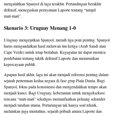
mengalahkan Spanyol di laga terakhir. Pertandingan berakhir
defensif, menegaskan pernyataan Laporte tentang “tampil
mati‑mati”.
Skenario 3: Uruguay Menang 1‑0
Uruguay mengejutkan Spanyol, meraih tiga poin penting. Spanyol
harus mengandalkan hasil melawan tim ketiga (Arab Saudi atau
Cape Verde) untuk tetap bertahan. Kegagalan ini dapat memicu
perdebatan tentang taktik defensif Laporte dan menurunkan
kepercayaan publik.
Apapun hasil akhir, laga ini akan menjadi referensi penting dalam
sejarah pertemuan kedua negara di fase grup Piala Dunia. Bagi
Spanyol, fokus pada konsistensi dan mengendalikan tempo akan
menjadi kunci. Bagi Uruguay, keberanian untuk mengeksekusi
rencana “mati‑mati” sekaligus memanfaatkan peluang sekunder
menjadi taruhan utama. Pertarungan tak hanya soal teknik,
melainkan juga mentalitas, sejarah pribadi antara Laporte dan