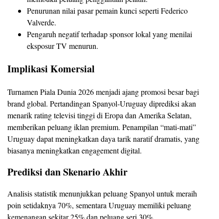
Penurunan nilai pasar pemain kunci seperti Federico
Valverde.
Pengaruh negatif terhadap sponsor lokal yang menilai
eksposur TV menurun.
Implikasi Komersial
Turnamen Piala Dunia 2026 menjadi ajang promosi besar bagi
brand global. Pertandingan Spanyol‑Uruguay diprediksi akan
menarik rating televisi tinggi di Eropa dan Amerika Selatan,
memberikan peluang iklan premium. Penampilan “mati‑mati”
Uruguay dapat meningkatkan daya tarik naratif dramatis, yang
biasanya meningkatkan engagement digital.
Prediksi dan Skenario Akhir
Analisis statistik menunjukkan peluang Spanyol untuk meraih
poin setidaknya 70%, sementara Uruguay memiliki peluang
kemenangan sekitar 25% dan peluang seri 30%.