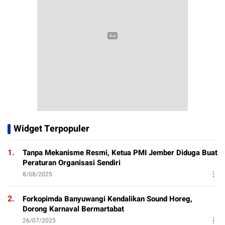
Widget Terpopuler
1.
Tanpa Mekanisme Resmi, Ketua PMI Jember Diduga Buat
Peraturan Organisasi Sendiri
8/08/2025
2.
Forkopimda Banyuwangi Kendalikan Sound Horeg,
Dorong Karnaval Bermartabat
26/07/2025