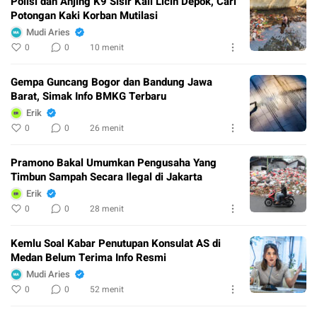
Polisi dan Anjing K9 Sisir Kali Licin Depok, Cari
Potongan Kaki Korban Mutilasi
Mudi Aries
0
0
10 menit
Gempa Guncang Bogor dan Bandung Jawa
Barat, Simak Info BMKG Terbaru
Erik
0
0
26 menit
Pramono Bakal Umumkan Pengusaha Yang
Timbun Sampah Secara Ilegal di Jakarta
Erik
0
0
28 menit
Kemlu Soal Kabar Penutupan Konsulat AS di
Medan Belum Terima Info Resmi
Mudi Aries
0
0
52 menit