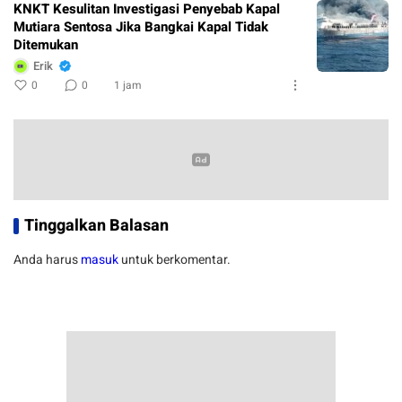
KNKT Kesulitan Investigasi Penyebab Kapal
Mutiara Sentosa Jika Bangkai Kapal Tidak
Ditemukan
Erik
0
0
1 jam
Tinggalkan Balasan
Anda harus
masuk
untuk berkomentar.