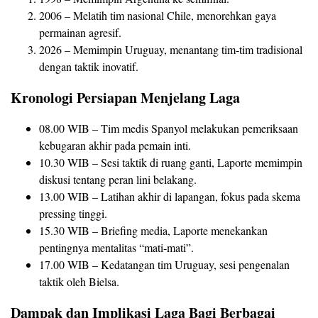
2006 – Melatih tim nasional Chile, menorehkan gaya
permainan agresif.
2026 – Memimpin Uruguay, menantang tim‑tim tradisional
dengan taktik inovatif.
Kronologi Persiapan Menjelang Laga
08.00 WIB – Tim medis Spanyol melakukan pemeriksaan
kebugaran akhir pada pemain inti.
10.30 WIB – Sesi taktik di ruang ganti, Laporte memimpin
diskusi tentang peran lini belakang.
13.00 WIB – Latihan akhir di lapangan, fokus pada skema
pressing tinggi.
15.30 WIB – Briefing media, Laporte menekankan
pentingnya mentalitas “mati‑mati”.
17.00 WIB – Kedatangan tim Uruguay, sesi pengenalan
taktik oleh Bielsa.
Dampak dan Implikasi Laga Bagi Berbagai