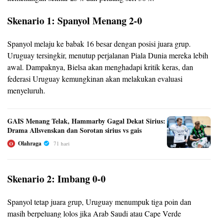
Skenario 1: Spanyol Menang 2‑0
Spanyol melaju ke babak 16 besar dengan posisi juara grup.
Uruguay tersingkir, menutup perjalanan Piala Dunia mereka lebih
awal. Dampaknya, Bielsa akan menghadapi kritik keras, dan
federasi Uruguay kemungkinan akan melakukan evaluasi
menyeluruh.
GAIS Menang Telak, Hammarby Gagal Dekat Sirius:
Drama Allsvenskan dan Sorotan sirius vs gais
Olahraga
71 hari
O
Skenario 2: Imbang 0‑0
Spanyol tetap juara grup, Uruguay menumpuk tiga poin dan
masih berpeluang lolos jika Arab Saudi atau Cape Verde