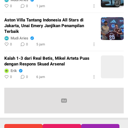
0
0
1 jam
Aston Villa Tantang Indonesia All Stars di
Jakarta, Unai Emery Janjikan Penampilan
Terbaik
Mudi Aries
0
0
5 jam
Kalah 1-3 dari Real Betis, Mikel Arteta Puas
dengan Respons Skuad Arsenal
Erik
0
0
6 jam