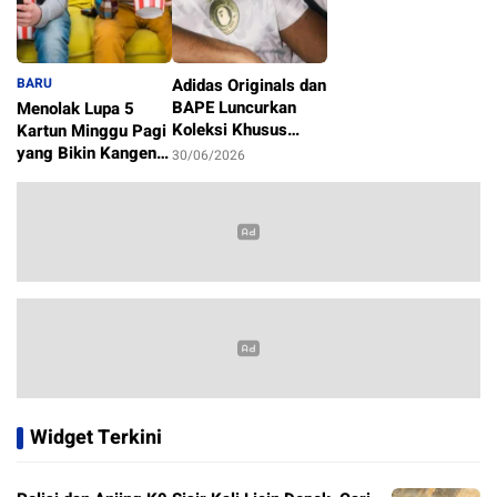
BARU
Adidas Originals dan
BAPE Luncurkan
Menolak Lupa 5
Koleksi Khusus
Kartun Minggu Pagi
Sambut Piala Dunia
yang Bikin Kangen
30/06/2026
2026
Masa Kecil
1/07/2026
Widget Terkini