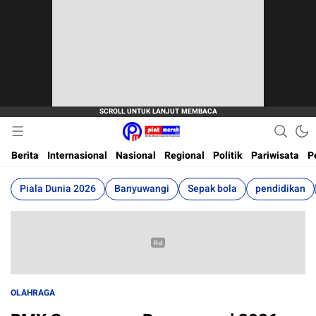
Berita Terkini, Akurat, Terpercaya Dan Cepat
Plat Merah
Berita
Internasional
Nasional
Regional
Politik
Pariwisata
P
Piala Dunia 2026
Banyuwangi
Sepak bola
pendidikan
OLAHRAGA