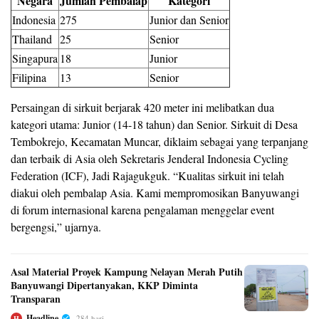
Negara
Jumlah Pembalap
Kategori
Indonesia
275
Junior dan Senior
Thailand
25
Senior
Singapura
18
Junior
Filipina
13
Senior
Persaingan di sirkuit berjarak 420 meter ini melibatkan dua
kategori utama: Junior (14-18 tahun) dan Senior. Sirkuit di Desa
Tembokrejo, Kecamatan Muncar, diklaim sebagai yang terpanjang
dan terbaik di Asia oleh Sekretaris Jenderal Indonesia Cycling
Federation (ICF), Jadi Rajagukguk. “Kualitas sirkuit ini telah
diakui oleh pembalap Asia. Kami mempromosikan Banyuwangi
di forum internasional karena pengalaman menggelar event
bergengsi,” ujarnya.
Asal Material Proyek Kampung Nelayan Merah Putih
Banyuwangi Dipertanyakan, KKP Diminta
Transparan
Headline
284 hari
H