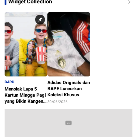
Widget Collection
BARU
Adidas Originals dan
BAPE Luncurkan
Menolak Lupa 5
Koleksi Khusus
Kartun Minggu Pagi
Sambut Piala Dunia
yang Bikin Kangen
30/06/2026
2026
Masa Kecil
1/07/2026