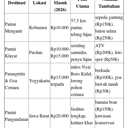
Destinasi
Lokasi
Masuk
Utama
Tambahan
(2026)
sepeda gantung
57,5 km
Pantai
(Rp150k),
Kebumen
Rp10.000
pantai,
Menganti
balon udara
tebing hijau
(Rp250k)
seruling
ATV
Pantai
Rp10.000-
Pacitan
samudra,
(Rp200k), foto
Klayar
Rp15.000
penyu hijau
spot (Rp50k)
mitos Nyai
berkuda
Parangtritis
Roro Kidul,
Rp15.000
(Rp100k), goa
& Goa
Yogyakarta
lorong
terpadu
bawah tanah
Cemara
pohon
(Rp30k)
cemara
banana boat
fasilitas
(Rp150k),
Pantai
Jawa Barat
Rp20.000
lengkap,
kawasan
Pangandaran
kuliner khas
konservasi