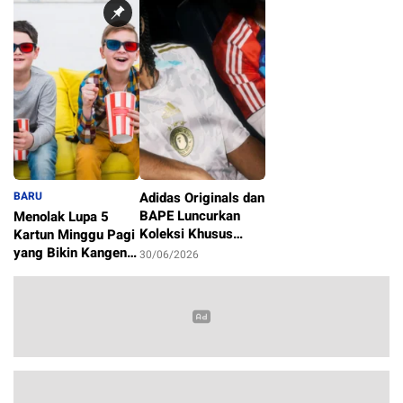
BARU
Adidas Originals dan
BAPE Luncurkan
Menolak Lupa 5
Koleksi Khusus
Kartun Minggu Pagi
Sambut Piala Dunia
yang Bikin Kangen
30/06/2026
2026
Masa Kecil
1/07/2026