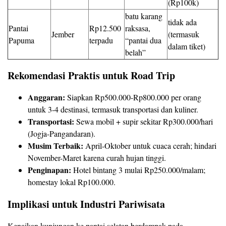
(Rp100k)
batu karang
tidak ada
Pantai
Rp12.500
raksasa,
Jember
(termasuk
Papuma
terpadu
“pantai dua
dalam tiket)
belah”
Rekomendasi Praktis untuk Road Trip
Anggaran:
Siapkan Rp500.000-Rp800.000 per orang
untuk 3-4 destinasi, termasuk transportasi dan kuliner.
Transportasi:
Sewa mobil + supir sekitar Rp300.000/hari
(Jogja-Pangandaran).
Musim Terbaik:
April-Oktober untuk cuaca cerah; hindari
November-Maret karena curah hujan tinggi.
Penginapan:
Hotel bintang 3 mulai Rp250.000/malam;
homestay lokal Rp100.000.
Implikasi untuk Industri Pariwisata
Kenaikan kunjungan ke pantai selatan berdampak pada