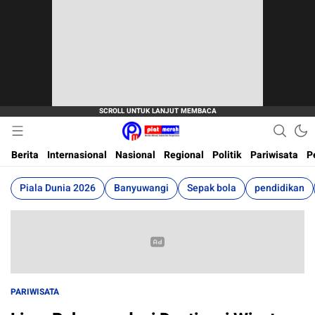
Berita Terkini, Akurat, Terpercaya Dan Cepat
Plat Merah
Berita
Internasional
Nasional
Regional
Politik
Pariwisata
P
Piala Dunia 2026
Banyuwangi
Sepak bola
pendidikan
PARIWISATA