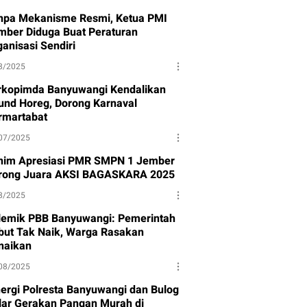
npa Mekanisme Resmi, Ketua PMI
mber Diduga Buat Peraturan
anisasi Sendiri
8/2025
rkopimda Banyuwangi Kendalikan
und Horeg, Dorong Karnaval
rmartabat
07/2025
nim Apresiasi PMR SMPN 1 Jember
rong Juara AKSI BAGASKARA 2025
8/2025
lemik PBB Banyuwangi: Pemerintah
but Tak Naik, Warga Rasakan
naikan
08/2025
nergi Polresta Banyuwangi dan Bulog
lar Gerakan Pangan Murah di