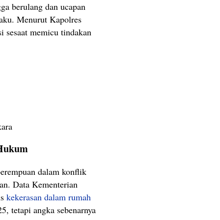
gga berulang dan ucapan
aku. Menurut Kapolres
 sesaat memicu tindakan
kara
 Hukum
perempuan dalam konflik
san. Data Kementerian
us
kekerasan dalam rumah
, tetapi angka sebenarnya