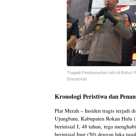
Tragedi Pembunuhan Istri di Rohul: P
Emosional
Kronologi Peristiwa dan Pena
Plat Merah – Insiden tragis terjadi
Ujungbatu, Kabupaten Rokan Hulu (R
berinisial J, 48 tahun, tega menghabis
berinisial Inur (50) dengan luka tusu