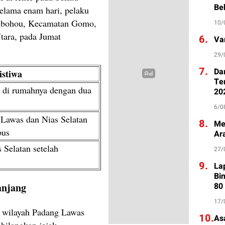
Be
selama enam hari, pelaku
 Sibohou, Kecamatan Gomo,
10/
tara, pada Jumat
6.
Va
29/
7.
Da
istiwa
Te
 di rumahnya dengan dua
20
6/0
 Lawas dan Nias Selatan
8.
Me
bus
Ar
 Selatan setelah
27/
9.
La
Bi
80
anjang
17/
 wilayah Padang Lawas
10.
As