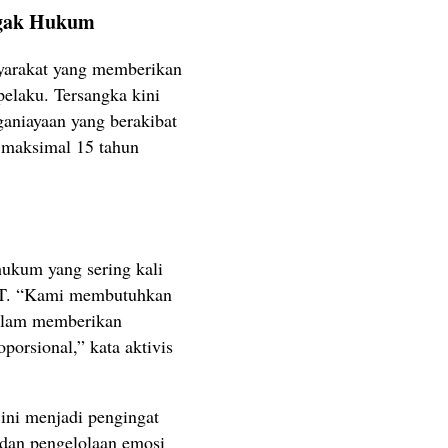
egak Hukum
syarakat yang memberikan
elaku. Tersangka kini
ganiayaan yang berakibat
maksimal 15 tahun
hukum yang sering kali
T. “Kami membutuhkan
dalam memberikan
porsional,” kata aktivis
ini menjadi pengingat
dan pengelolaan emosi