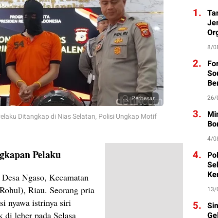
1.
Ta
Je
Org
8/0
2.
Fo
So
Be
26/
Perbesar
3.
Mi
elaku Ditangkap di Nias Selatan, Polisi Ungkap Motif
Bo
4/0
ngkapan Pelaku
4.
Po
Se
Ke
 di Desa Ngaso, Kecamatan
ohul), Riau. Seorang pria
13/
i nyawa istrinya siri
5.
Si
k di leher pada Selasa
Ge