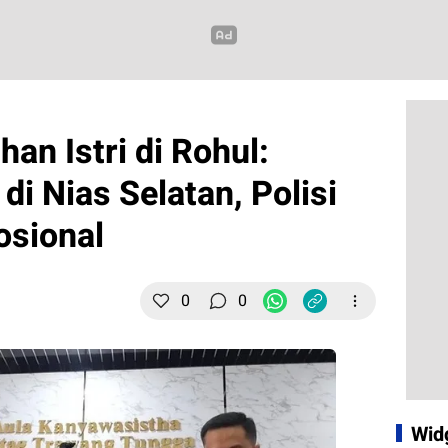
an Istri di Rohul:
di Nias Selatan, Polisi
osional
0
0
Wid