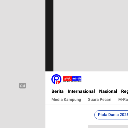
Plat Merah
Berita Terkini, Akurat, Terpercaya Dan Cepa
Berita
Internasional
Nasional
Reg
Media Kampung
Suara Pecari
M-Ra
Piala Dunia 202