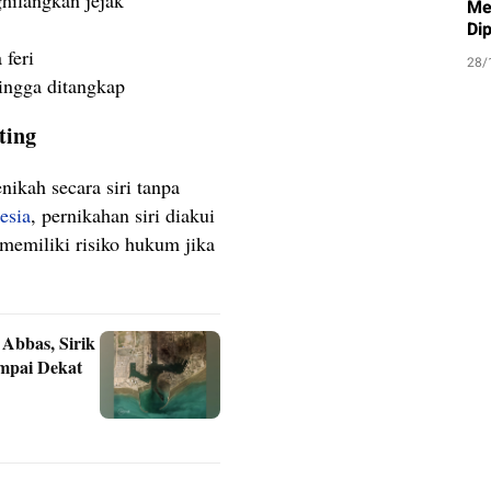
hilangkan jejak
Me
Di
 feri
28/
ingga ditangkap
ting
nikah secara siri tanpa
esia
, pernikahan siri diakui
 memiliki risiko hukum jika
Abbas, Sirik
mpai Dekat