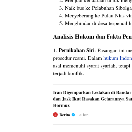
Menjual kendaraan untuk meng
Naik bus ke Pelabuhan Sibolga
Menyeberang ke Pulau Nias via
Menghindar di desa terpencil h
Analisis Hukum dan Fakta Pen
Pernikahan Siri
1.
: Pasangan ini me
prosedur resmi. Dalam
hukum Indon
asal memenuhi syarat syariah, tetapi
terjadi konflik.
Iran Digemparkan Ledakan di Bandar 
dan Jask Ikut Rasakan Getarannya Sa
Hormuz
Berita
70 hari
B