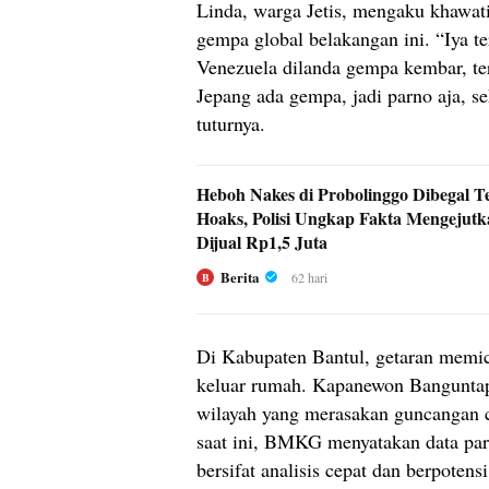
Linda, warga Jetis, mengaku khawati
gempa global belakangan ini. “Iya te
Venezuela dilanda gempa kembar, ter
Jepang ada gempa, jadi parno aja, 
tuturnya.
Heboh Nakes di Probolinggo Dibegal T
Hoaks, Polisi Ungkap Fakta Mengejutk
Dijual Rp1,5 Juta
Berita
62 hari
B
Di Kabupaten Bantul, getaran memi
keluar rumah. Kapanewon Banguntap
wilayah yang merasakan guncangan c
saat ini, BMKG menyatakan data pa
bersifat analisis cepat dan berpoten