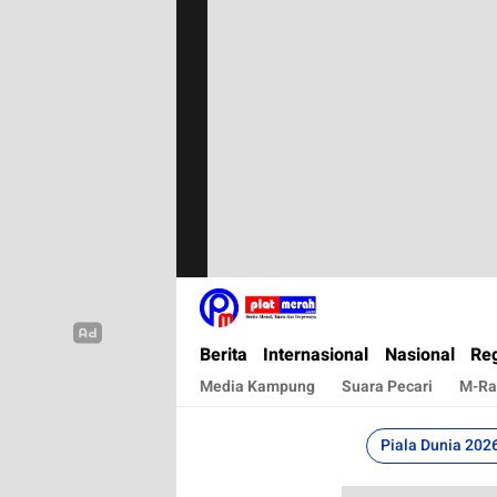
Plat Merah
Berita Terkini, Akurat, Terpercaya Dan Cepa
Berita
Internasional
Nasional
Reg
Media Kampung
Suara Pecari
M-Ra
Piala Dunia 202