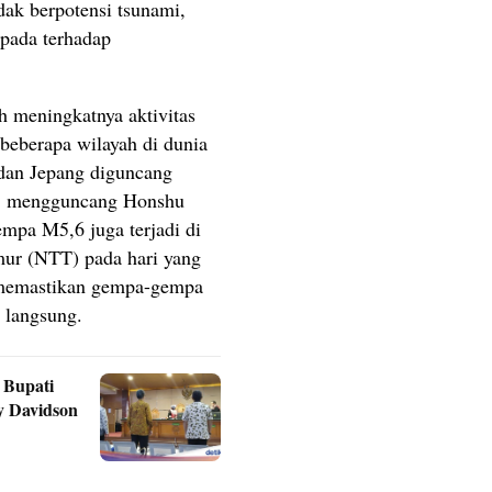
ak berpotensi tsunami,
pada terhadap
h meningkatnya aktivitas
 beberapa wilayah di dunia
, dan Jepang diguncang
,8 mengguncang Honshu
empa M5,6 juga terjadi di
mur (NTT) pada hari yang
memastikan gempa-gempa
a langsung.
 Bupati
y Davidson