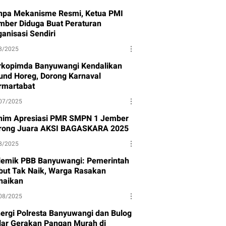
npa Mekanisme Resmi, Ketua PMI
mber Diduga Buat Peraturan
anisasi Sendiri
8/2025
rkopimda Banyuwangi Kendalikan
und Horeg, Dorong Karnaval
rmartabat
07/2025
nim Apresiasi PMR SMPN 1 Jember
rong Juara AKSI BAGASKARA 2025
8/2025
lemik PBB Banyuwangi: Pemerintah
but Tak Naik, Warga Rasakan
naikan
08/2025
nergi Polresta Banyuwangi dan Bulog
lar Gerakan Pangan Murah di