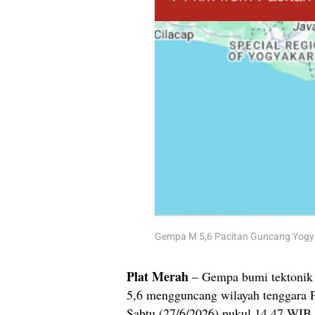
Gempa M 5,6 Pacitan Guncang Yogyak
Plat Merah
– Gempa bumi tektonik
5,6 mengguncang wilayah tenggara P
Sabtu (27/6/2026) pukul 14.47 WIB.