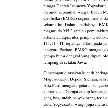
hingga Daerah Istimewa Yogyakarta
memicu kepanikan warga. Badan Met
Geofisika (BMKG) segera merilis data 
seismik ini. Dalam analisisnya, BM
magnitudo M5,3 setelah pemutakhir
kilometer. Episenter gempa terletak 
111,11° BT, tepatnya di laut pada ja
tenggara Pacitan. BMKG mengategor
gempa bumi dangkal yang dipicu oleh
lempeng di selatan Jawa.
Guncangan dirasakan kuat di berbag
Maguwoharjo, Depok, Sleman, seor
Alia Putri mengaku getaran sangat te
kamar kos. “Gempa cukup kencang, b
gang kos, sudah banyak orang teriak
Kota Yogyakarta, warga juga merasak