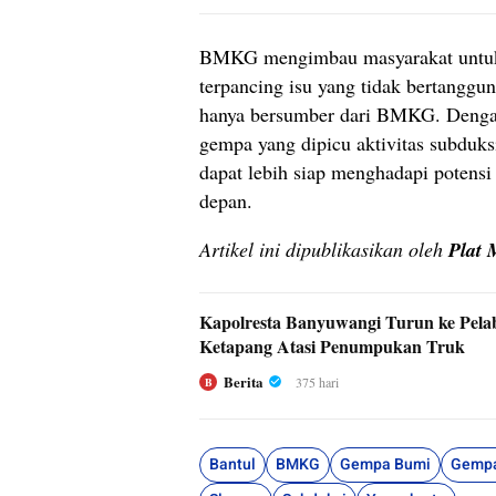
BMKG mengimbau masyarakat untuk 
terpancing isu yang tidak bertanggu
hanya bersumber dari BMKG. Deng
gempa yang dipicu aktivitas subduks
dapat lebih siap menghadapi potensi
depan.
Artikel ini dipublikasikan oleh
Plat 
Kapolresta Banyuwangi Turun ke Pel
Ketapang Atasi Penumpukan Truk
Berita
375 hari
B
Bantul
BMKG
Gempa Bumi
Gempa