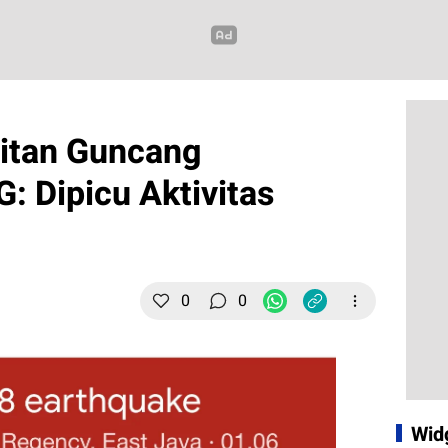
itan Guncang
: Dipicu Aktivitas
0
0
Wid