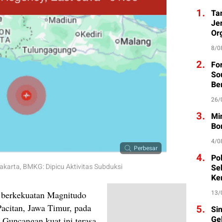
1.
Ta
Je
Org
8/0
2.
Fo
So
Be
26/
3.
Mi
Bo
4/0
Perbesar
4.
Po
arta, BMKG: Dipicu Aktivitas Subduksi
Se
Ke
13/
 berkekuatan Magnitudo
acitan, Jawa Timur, pada
5.
Si
Ge
 Guncangan kuat ini terasa