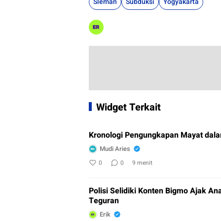
Sleman
Subduksi
Yogyakarta
Widget Terkait
Kronologi Pengungkapan Mayat dala
Mudi Aries
0
0
9 menit
Polisi Selidiki Konten Bigmo Ajak A
Teguran
Erik