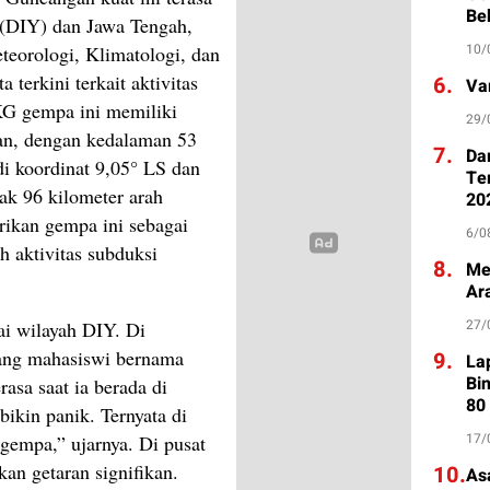
Be
 (DIY) dan Jawa Tengah,
10/
eorologi, Klimatologi, dan
terkini terkait aktivitas
6.
Va
KG gempa ini memiliki
29/
an, dengan kedalaman 53
7.
Da
di koordinat 9,05° LS dan
Te
rak 96 kilometer arah
20
ikan gempa ini sebagai
6/0
 aktivitas subduksi
8.
Me
Ar
27/
ai wilayah DIY. Di
ang mahasiswi bernama
9.
La
Bi
rasa saat ia berada di
80
ikin panik. Ternyata di
17/
 gempa,” ujarnya. Di pusat
an getaran signifikan.
10.
As