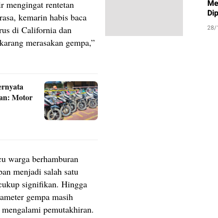
Me
r mengingat rentetan
Di
rasa, kemarin habis baca
28/
us di California dan
sekarang merasakan gempa,”
ernyata
an: Motor
cu warga berhamburan
an menjadi salah satu
ukup signifikan. Hingga
rameter gempa masih
si mengalami pemutakhiran.