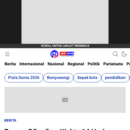
Berita Terkini, Akurat, Terpercaya Dan Cepat
Plat Merah
Berita
Internasional
Nasional
Regional
Politik
Pariwisata
P
Piala Dunia 2026
Banyuwangi
Sepak bola
pendidikan
BERITA