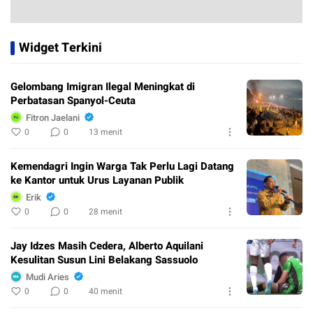
Widget Terkini
Gelombang Imigran Ilegal Meningkat di
Perbatasan Spanyol-Ceuta
Fitron Jaelani
0
0
13 menit
Kemendagri Ingin Warga Tak Perlu Lagi Datang
ke Kantor untuk Urus Layanan Publik
Erik
0
0
28 menit
Jay Idzes Masih Cedera, Alberto Aquilani
Kesulitan Susun Lini Belakang Sassuolo
Mudi Aries
0
0
40 menit