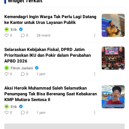
Widget Terkait
Kemendagri Ingin Warga Tak Perlu Lagi Datang
ke Kantor untuk Urus Layanan Publik
Erik
0
0
28 menit
Selaraskan Kebijakan Fiskal, DPRD Jatim
Prioritaskan IKU dan Pokir dalam Perubahan
APBD 2026
Fitron Jaelani
0
0
1 jam
Aksi Heroik Muhammad Saleh Selamatkan
Penumpang Tak Bisa Berenang Saat Kebakaran
KMP Mutiara Sentosa II
Erik
0
0
1 jam