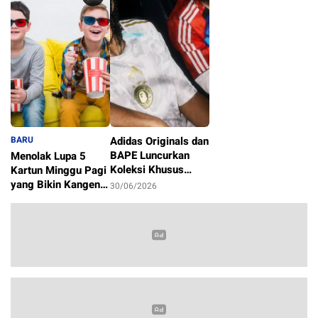
BARU
Adidas Originals dan
BAPE Luncurkan
Menolak Lupa 5
Koleksi Khusus
Kartun Minggu Pagi
Sambut Piala Dunia
yang Bikin Kangen
30/06/2026
2026
Masa Kecil
1/07/2026