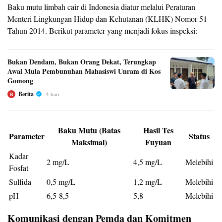
Baku mutu limbah cair di Indonesia diatur melalui Peraturan
Menteri Lingkungan Hidup dan Kehutanan (KLHK) Nomor 51
Tahun 2014. Berikut parameter yang menjadi fokus inspeksi:
Bukan Dendam, Bukan Orang Dekat, Terungkap
Awal Mula Pembunuhan Mahasiswi Unram di Kos
Gomong
Berita
4 hari
B
Baku Mutu (Batas
Hasil Tes
Parameter
Status
Maksimal)
Fuyuan
Kadar
2 mg/L
4,5 mg/L
Melebihi
Fosfat
Sulfida
0,5 mg/L
1,2 mg/L
Melebihi
pH
6,5-8,5
5,8
Melebihi
Komunikasi dengan Pemda dan Komitmen