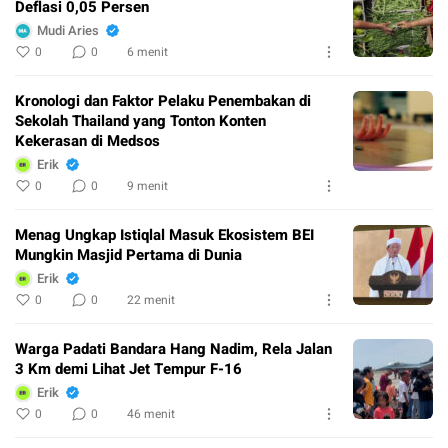
Deflasi 0,05 Persen
Mudi Aries
0
0
6 menit
Kronologi dan Faktor Pelaku Penembakan di
Sekolah Thailand yang Tonton Konten
Kekerasan di Medsos
Erik
0
0
9 menit
Menag Ungkap Istiqlal Masuk Ekosistem BEI
Mungkin Masjid Pertama di Dunia
Erik
0
0
22 menit
Warga Padati Bandara Hang Nadim, Rela Jalan
3 Km demi Lihat Jet Tempur F-16
Erik
0
0
46 menit