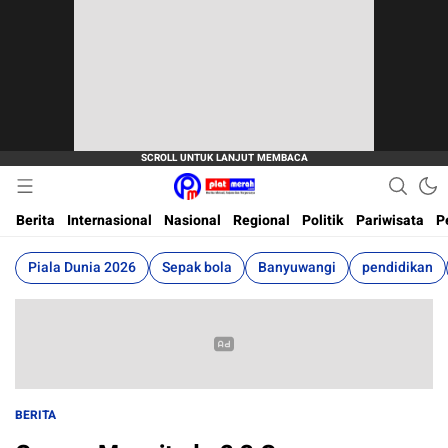
Berita Terkini, Akurat, Terpercaya Dan Cepat
Plat Merah
Berita
Internasional
Nasional
Regional
Politik
Pariwisata
P
Piala Dunia 2026
Sepak bola
Banyuwangi
pendidikan
BERITA