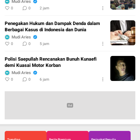
Mudi Aries
0
0
2 jam
Penegakan Hukum dan Dampak Denda dalam
Berbagai Kasus di Indonesia dan Dunia
Mudi Aries
0
0
5 jam
Polisi Saepullah Rencanakan Bunuh Kunaefi
demi Kuasai Motor Korban
Mudi Aries
0
0
6 jam
Trending
Berita Premium
Peringkat Penulis