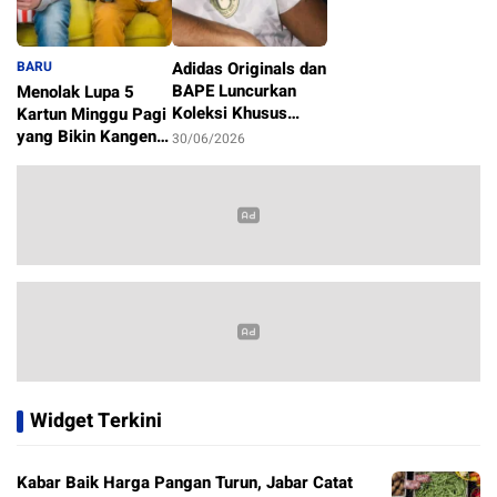
BARU
Adidas Originals dan
BAPE Luncurkan
Menolak Lupa 5
Koleksi Khusus
Kartun Minggu Pagi
Sambut Piala Dunia
yang Bikin Kangen
30/06/2026
2026
Masa Kecil
1/07/2026
Widget Terkini
Kabar Baik Harga Pangan Turun, Jabar Catat