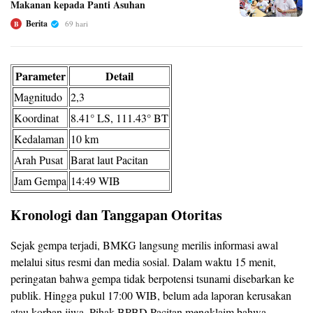
Makanan kepada Panti Asuhan
Berita
69 hari
B
Parameter
Detail
Magnitudo
2,3
Koordinat
8.41° LS, 111.43° BT
Kedalaman
10 km
Arah Pusat
Barat laut Pacitan
Jam Gempa
14:49 WIB
Kronologi dan Tanggapan Otoritas
Sejak gempa terjadi, BMKG langsung merilis informasi awal
melalui situs resmi dan media sosial. Dalam waktu 15 menit,
peringatan bahwa gempa tidak berpotensi tsunami disebarkan ke
publik. Hingga pukul 17:00 WIB, belum ada laporan kerusakan
atau korban jiwa. Pihak BPBD Pacitan mengklaim bahwa