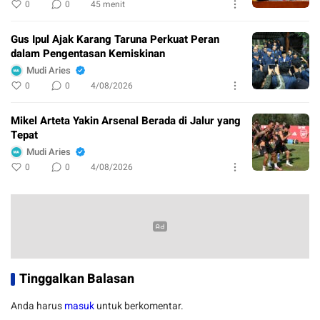
0
0
45 menit
Gus Ipul Ajak Karang Taruna Perkuat Peran
dalam Pengentasan Kemiskinan
Mudi Aries
0
0
4/08/2026
Mikel Arteta Yakin Arsenal Berada di Jalur yang
Tepat
Mudi Aries
0
0
4/08/2026
Tinggalkan Balasan
Anda harus
masuk
untuk berkomentar.