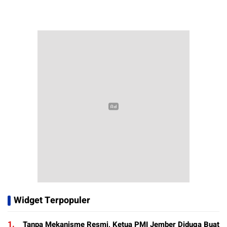
Widget Terpopuler
1.
Tanpa Mekanisme Resmi, Ketua PMI Jember Diduga Buat