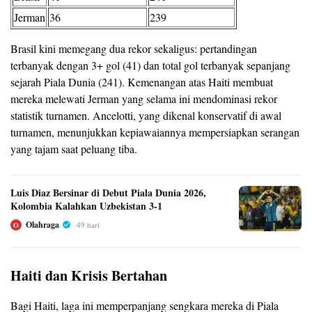
Jerman
36
239
Brasil kini memegang dua rekor sekaligus: pertandingan
terbanyak dengan 3+ gol (41) dan total gol terbanyak sepanjang
sejarah Piala Dunia (241). Kemenangan atas Haiti membuat
mereka melewati Jerman yang selama ini mendominasi rekor
statistik turnamen. Ancelotti, yang dikenal konservatif di awal
turnamen, menunjukkan kepiawaiannya mempersiapkan serangan
yang tajam saat peluang tiba.
Luis Diaz Bersinar di Debut Piala Dunia 2026,
Kolombia Kalahkan Uzbekistan 3-1
Olahraga
49 hari
O
Haiti dan Krisis Bertahan
Bagi Haiti, laga ini memperpanjang sengkara mereka di Piala