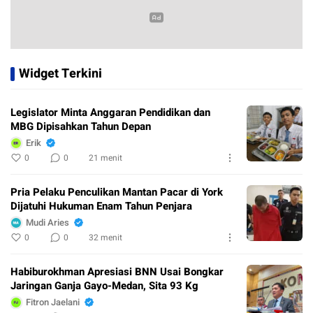
Widget Terkini
Legislator Minta Anggaran Pendidikan dan
MBG Dipisahkan Tahun Depan
Erik
0
0
21 menit
Pria Pelaku Penculikan Mantan Pacar di York
Dijatuhi Hukuman Enam Tahun Penjara
Mudi Aries
0
0
32 menit
Habiburokhman Apresiasi BNN Usai Bongkar
Jaringan Ganja Gayo-Medan, Sita 93 Kg
Fitron Jaelani