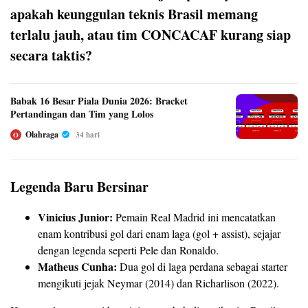
apakah keunggulan teknis Brasil memang
terlalu jauh, atau tim CONCACAF kurang siap
secara taktis?
Babak 16 Besar Piala Dunia 2026: Bracket
Pertandingan dan Tim yang Lolos
Olahraga
34 hari
O
Legenda Baru Bersinar
Vinicius Junior:
Pemain Real Madrid ini mencatatkan
enam kontribusi gol dari enam laga (gol + assist), sejajar
dengan legenda seperti Pele dan Ronaldo.
Matheus Cunha:
Dua gol di laga perdana sebagai starter
mengikuti jejak Neymar (2014) dan Richarlison (2022).