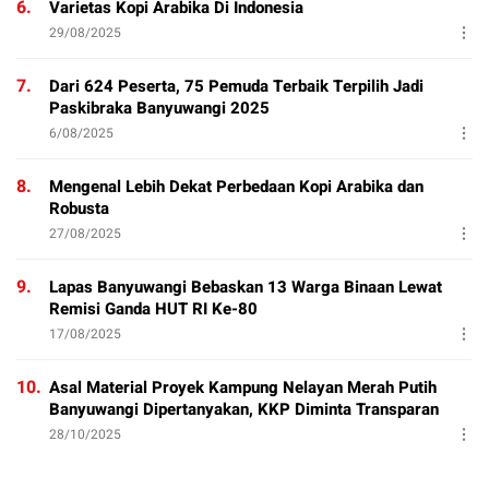
6.
Varietas Kopi Arabika Di Indonesia
29/08/2025
7.
Dari 624 Peserta, 75 Pemuda Terbaik Terpilih Jadi
Paskibraka Banyuwangi 2025
6/08/2025
8.
Mengenal Lebih Dekat Perbedaan Kopi Arabika dan
Robusta
27/08/2025
9.
Lapas Banyuwangi Bebaskan 13 Warga Binaan Lewat
Remisi Ganda HUT RI Ke-80
17/08/2025
10.
Asal Material Proyek Kampung Nelayan Merah Putih
Banyuwangi Dipertanyakan, KKP Diminta Transparan
28/10/2025