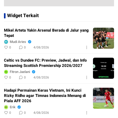
Widget Terkait
Mikel Arteta Yakin Arsenal Berada di Jalur yang
Tepat
Mudi Aries
0
0
4/08/2026
Celtic vs Dundee FC: Preview, Jadwal, dan Info
Streaming Scottish Premiership 2026/2027
Fitron Jaelani
0
0
4/08/2026
Hadapi Permainan Keras Vietnam, Ini Kunci
Rizky Ridho agar Timnas Indonesia Menang di
Piala AFF 2026
Erik
0
0
4/08/2026