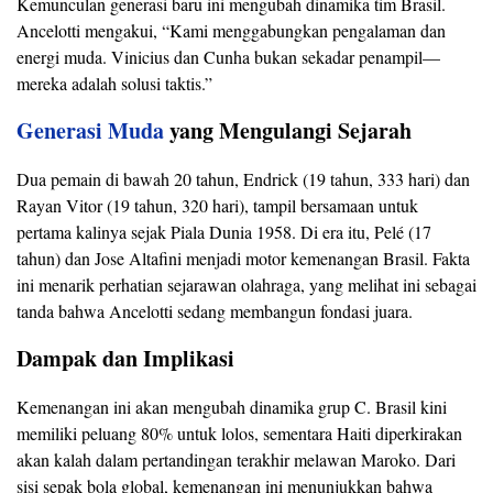
Kemunculan generasi baru ini mengubah dinamika tim Brasil.
Ancelotti mengakui, “Kami menggabungkan pengalaman dan
energi muda. Vinicius dan Cunha bukan sekadar penampil—
mereka adalah solusi taktis.”
Generasi Muda
yang Mengulangi Sejarah
Dua pemain di bawah 20 tahun, Endrick (19 tahun, 333 hari) dan
Rayan Vitor (19 tahun, 320 hari), tampil bersamaan untuk
pertama kalinya sejak Piala Dunia 1958. Di era itu, Pelé (17
tahun) dan Jose Altafini menjadi motor kemenangan Brasil. Fakta
ini menarik perhatian sejarawan olahraga, yang melihat ini sebagai
tanda bahwa Ancelotti sedang membangun fondasi juara.
Dampak dan Implikasi
Kemenangan ini akan mengubah dinamika grup C. Brasil kini
memiliki peluang 80% untuk lolos, sementara Haiti diperkirakan
akan kalah dalam pertandingan terakhir melawan Maroko. Dari
sisi sepak bola global, kemenangan ini menunjukkan bahwa