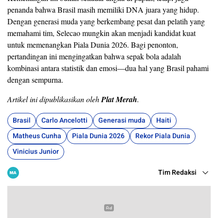
penanda bahwa Brasil masih memiliki DNA juara yang hidup.
Dengan generasi muda yang berkembang pesat dan pelatih yang
memahami tim, Selecao mungkin akan menjadi kandidat kuat
untuk memenangkan Piala Dunia 2026. Bagi penonton,
pertandingan ini mengingatkan bahwa sepak bola adalah
kombinasi antara statistik dan emosi—dua hal yang Brasil pahami
dengan sempurna.
Artikel ini dipublikasikan oleh
Plat Merah
.
Brasil
Carlo Ancelotti
Generasi muda
Haiti
Matheus Cunha
Piala Dunia 2026
Rekor Piala Dunia
Vinicius Junior
Tim Redaksi