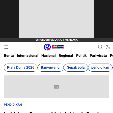
Berita Terkini, Akurat, Terpercaya Dan Cepat
Plat Merah
Berita
Internasional
Nasional
Regional
Politik
Pariwisata
P
Piala Dunia 2026
Banyuwangi
Sepak bola
pendidikan
PENDIDIKAN