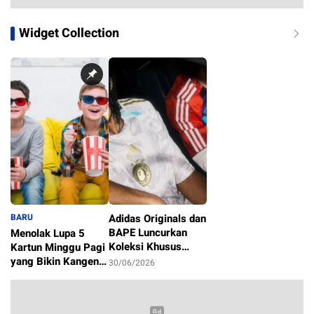
Widget Collection
BARU
Adidas Originals dan
BAPE Luncurkan
Menolak Lupa 5
Koleksi Khusus
Kartun Minggu Pagi
Sambut Piala Dunia
yang Bikin Kangen
30/06/2026
2026
Masa Kecil
1/07/2026