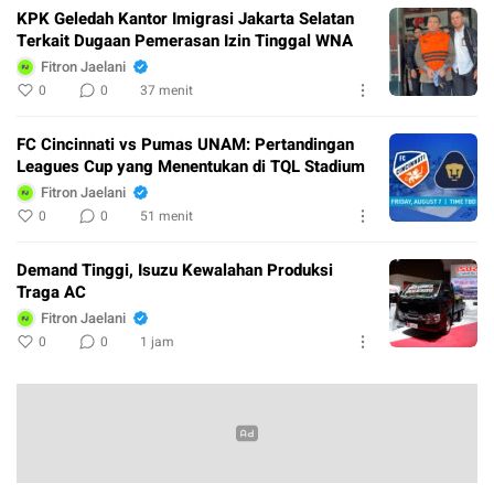
KPK Geledah Kantor Imigrasi Jakarta Selatan
Terkait Dugaan Pemerasan Izin Tinggal WNA
Fitron Jaelani
0
0
37 menit
FC Cincinnati vs Pumas UNAM: Pertandingan
Leagues Cup yang Menentukan di TQL Stadium
Fitron Jaelani
0
0
51 menit
Demand Tinggi, Isuzu Kewalahan Produksi
Traga AC
Fitron Jaelani
0
0
1 jam