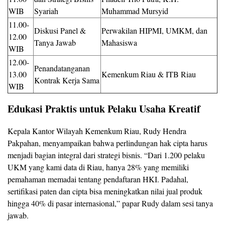
WIB
Syariah
Muhammad Mursyid
11.00-
Diskusi Panel &
Perwakilan HIPMI, UMKM, dan
12.00
Tanya Jawab
Mahasiswa
WIB
12.00-
Penandatanganan
13.00
Kemenkum Riau & ITB Riau
Kontrak Kerja Sama
WIB
Edukasi Praktis untuk Pelaku Usaha Kreatif
Kepala Kantor Wilayah Kemenkum Riau, Rudy Hendra
Pakpahan, menyampaikan bahwa perlindungan hak cipta harus
menjadi bagian integral dari strategi bisnis. “Dari 1.200 pelaku
UKM yang kami data di Riau, hanya 28% yang memiliki
pemahaman memadai tentang pendaftaran HKI. Padahal,
sertifikasi paten dan cipta bisa meningkatkan nilai jual produk
hingga 40% di pasar internasional,” papar Rudy dalam sesi tanya
jawab.