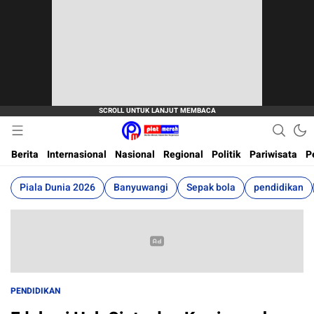
Berita Terkini, Akurat, Terpercaya Dan Cepat
Plat Merah
Berita
Internasional
Nasional
Regional
Politik
Pariwisata
P
Piala Dunia 2026
Banyuwangi
Sepak bola
pendidikan
PENDIDIKAN