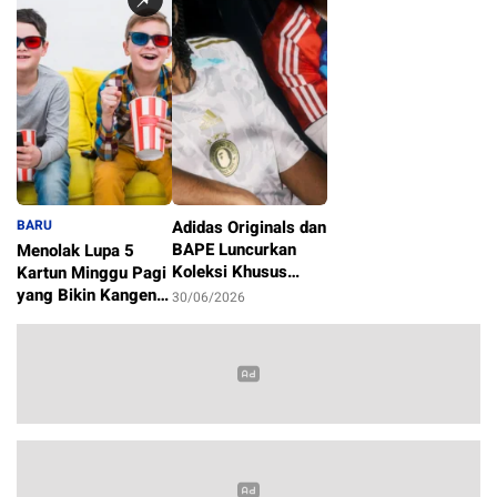
BARU
Adidas Originals dan
BAPE Luncurkan
Menolak Lupa 5
Koleksi Khusus
Kartun Minggu Pagi
Sambut Piala Dunia
yang Bikin Kangen
30/06/2026
2026
Masa Kecil
1/07/2026