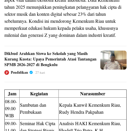
tahun 2025 menunjukkan peningkatan pelanggaran hak cipta di
sektor musik dan konten digital sebesar 23% dari tahun
sebelumnya. Kondisi ini mendorong Kemenkum Riau untuk
memperkuat edukasi hukum kepada pelaku usaha, khususnya
milenial dan generasi Z yang dominan dalam industri kreatif.
Dikbud Arahkan Siswa ke Sekolah yang Masih
Kurang Kuota: Upaya Pemerintah Atasi Tantangan
SPMB 2026-2027 di Bengkulu
Pendidikan
27 hari
P
Jam
Kegiatan
Narasumber
08.00-
Sambutan dan
Kepala Kanwil Kemenkum Riau,
09.00
Pembukaan
Rudy Hendra Pakpahan
WIB
09.00-
Seminar Hak Cipta
Analisis HAKI Kemenkum Riau,
11.00
dan Strategi Bisnis
Fhadell Trio Putra, K.H.