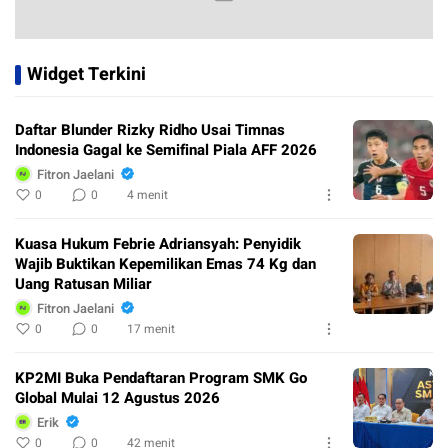
Widget Terkini
Daftar Blunder Rizky Ridho Usai Timnas
Indonesia Gagal ke Semifinal Piala AFF 2026
Fitron Jaelani
0
0
4 menit
Kuasa Hukum Febrie Adriansyah: Penyidik
Wajib Buktikan Kepemilikan Emas 74 Kg dan
Uang Ratusan Miliar
Fitron Jaelani
0
0
17 menit
KP2MI Buka Pendaftaran Program SMK Go
Global Mulai 12 Agustus 2026
Erik
0
0
42 menit