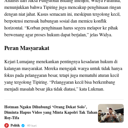
Analisis dari Jaksa Fungsional Bidang Intelijen, Widya Paramita,
menunjukkan bahwa Tipiring juga mencakup penghinaan ringan
dengan niat jahat. Kasus semacam ini, meskipun tergolong kecil,
berpotensi merusak hubungan sosial dan memicu konflik
horizontal. “Korban penghinaan harus segera melapor ke pihak
berwenang agar proses hukum dapat berjalan,” jelas Widya.
Peran Masyarakat
Kejari Lumajang menekankan pentingnya kesadaran hukum di
kalangan masyarakat. Mereka mengajak warga untuk tidak hanya
fokus pada pelanggaran besar, tetapi juga mematuhi aturan kecil
yang tergolong Tipiring. “Pelanggaran kecil bisa berkembang
menjadi masalah besar jika tidak diatasi,” kata Lukman.
Hotman Ngaku Dihubungi ‘Orang Dekat Solo’,
Diminta Hapus Video yang Minta Kapolri Tak Tahan
Roy-Tifa
Politik
40 hari
P