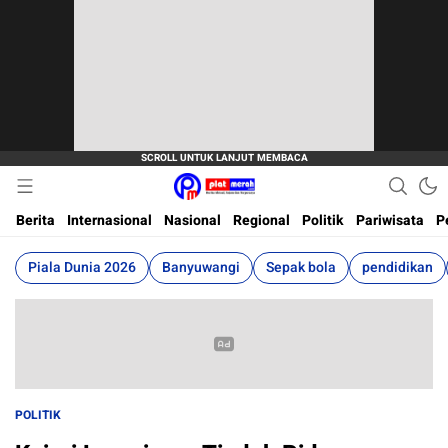
Berita Terkini, Akurat, Terpercaya Dan Cepat
Plat Merah
Berita
Internasional
Nasional
Regional
Politik
Pariwisata
P
Piala Dunia 2026
Banyuwangi
Sepak bola
pendidikan
POLITIK