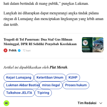
hati dalam bertindak di ruang publik,” pungkas Lukman.
Langkah ini diharapkan dapat mengurangi angka tindak pidana
ringan di Lumajang dan menciptakan lingkungan yang lebih aman
dan tertib.
Tragedi di Tol Pasuruan: Dua Staf Gus Hilman
Meninggal, DPR RI Selidiki Penyebab Kecelakaan
Politik
72 hari
P
Artikel ini dipublikasikan oleh
Plat Merah
.
Kejari Lumajang
Ketertiban Umum
KUHP
Lukman Akbar Bastiar
miras ilegal
Proses hukum
Talkshow JELITA
Tipiring
Tim Redaksi