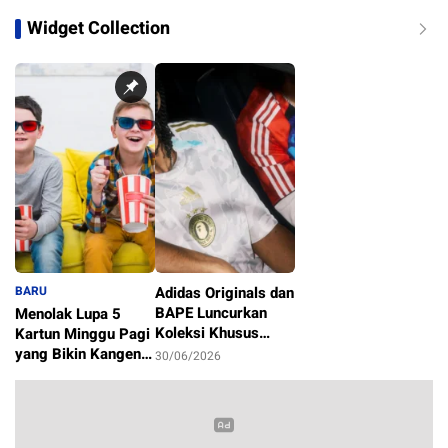
Widget Collection
BARU
Adidas Originals dan
BAPE Luncurkan
Menolak Lupa 5
Koleksi Khusus
Kartun Minggu Pagi
Sambut Piala Dunia
yang Bikin Kangen
30/06/2026
2026
Masa Kecil
1/07/2026