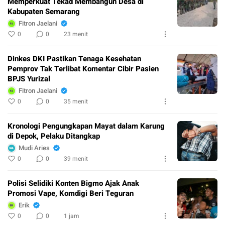
Memperkuat Tekad Membangun Desa di
Kabupaten Semarang
Fitron Jaelani
0
0
23 menit
Dinkes DKI Pastikan Tenaga Kesehatan
Pemprov Tak Terlibat Komentar Cibir Pasien
BPJS Yurizal
Fitron Jaelani
0
0
35 menit
Kronologi Pengungkapan Mayat dalam Karung
di Depok, Pelaku Ditangkap
Mudi Aries
0
0
39 menit
Polisi Selidiki Konten Bigmo Ajak Anak
Promosi Vape, Komdigi Beri Teguran
Erik
0
0
1 jam