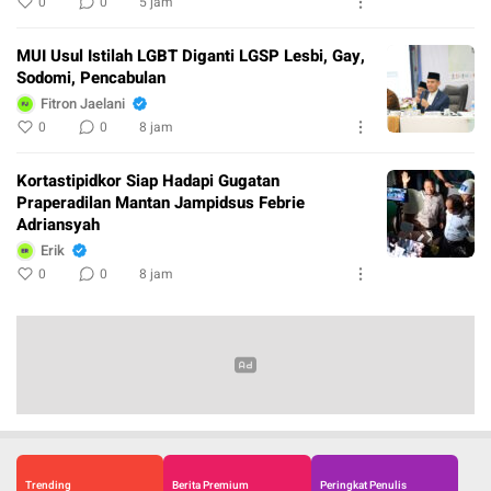
0
0
5 jam
MUI Usul Istilah LGBT Diganti LGSP Lesbi, Gay,
Sodomi, Pencabulan
Fitron Jaelani
0
0
8 jam
Kortastipidkor Siap Hadapi Gugatan
Praperadilan Mantan Jampidsus Febrie
Adriansyah
Erik
0
0
8 jam
Trending
Berita Premium
Peringkat Penulis