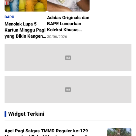
BARU
Adidas Originals dan
BAPE Luncurkan
Menolak Lupa 5
Koleksi Khusus
Kartun Minggu Pagi
Sambut Piala Dunia
yang Bikin Kangen
30/06/2026
2026
Masa Kecil
1/07/2026
Widget Terkini
Apel Pagi Satgas TMMD Reguler ke-129