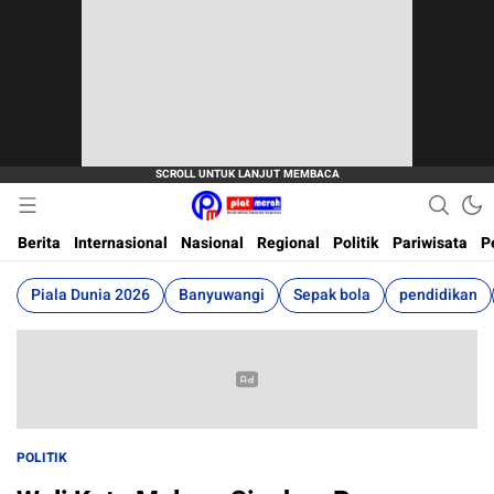
Berita Terkini, Akurat, Terpercaya Dan Cepat
Plat Merah
Berita
Internasional
Nasional
Regional
Politik
Pariwisata
P
Piala Dunia 2026
Banyuwangi
Sepak bola
pendidikan
POLITIK