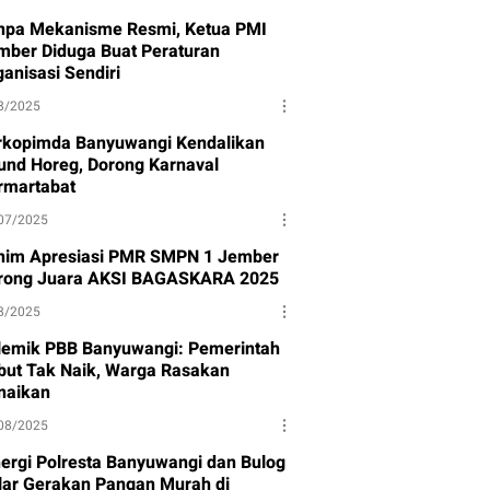
npa Mekanisme Resmi, Ketua PMI
mber Diduga Buat Peraturan
anisasi Sendiri
8/2025
rkopimda Banyuwangi Kendalikan
und Horeg, Dorong Karnaval
rmartabat
07/2025
nim Apresiasi PMR SMPN 1 Jember
rong Juara AKSI BAGASKARA 2025
8/2025
lemik PBB Banyuwangi: Pemerintah
but Tak Naik, Warga Rasakan
naikan
08/2025
nergi Polresta Banyuwangi dan Bulog
lar Gerakan Pangan Murah di