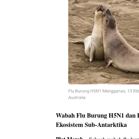
Flu Burung H5N1 Mengganas, 13 Ribu
Australia
Wabah Flu Burung H5N1 dan
Ekosistem Sub-Antarktika
Plat Merah
– Sebuah wabah flu bur