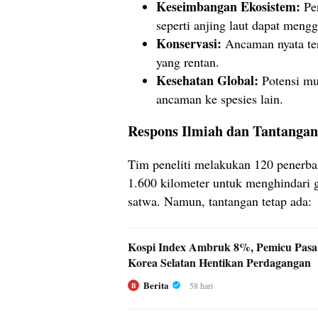
Keseimbangan Ekosistem:
Pen
seperti anjing laut dapat meng
Konservasi:
Ancaman nyata te
yang rentan.
Kesehatan Global:
Potensi mu
ancaman ke spesies lain.
Respons Ilmiah dan Tantanga
Tim peneliti melakukan 120 penerb
1.600 kilometer untuk menghindari 
satwa. Namun, tantangan tetap ada:
Kospi Index Ambruk 8%, Pemicu Pas
Korea Selatan Hentikan Perdagangan
Berita
58 hari
B