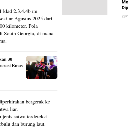
Me
Di
 klad 2.3.4.4b ini
28/
ekitar Agustus 2025 dari
00 kilometer. Pola
di South Georgia, di mana
ama.
kan 30
nerasi Emas
iperkirakan bergerak ke
twa liar.
jenis satwa terdeteksi
erbulu dan burung laut.