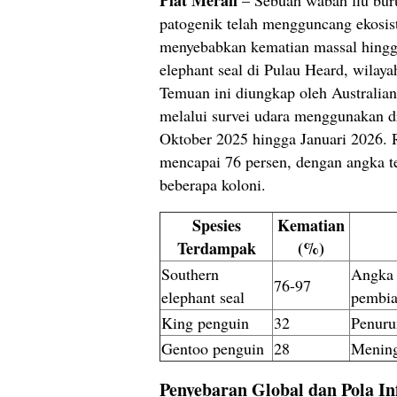
patogenik telah mengguncang ekosis
menyebabkan kematian massal hingg
elephant seal di Pulau Heard, wilayah
Temuan ini diungkap oleh Australia
melalui survei udara menggunakan d
Oktober 2025 hingga Januari 2026. R
mencapai 76 persen, dengan angka te
beberapa koloni.
Spesies
Kematian
Terdampak
(%)
Southern
Angka t
76-97
elephant seal
pembia
King penguin
32
Penuru
Gentoo penguin
28
Mening
Penyebaran Global dan Pola In