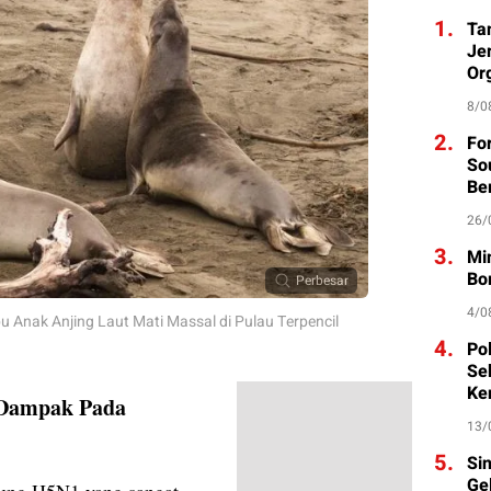
1.
Ta
Je
Org
8/0
2.
Fo
So
Be
26/
3.
Mi
Bo
Perbesar
4/0
 Anak Anjing Laut Mati Massal di Pulau Terpencil
4.
Po
Se
Ke
 Dampak Pada
13/
5.
Si
Ge
ung H5N1 yang sangat