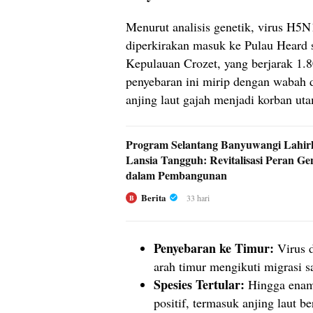
Menurut analisis genetik, virus H5N1
diperkirakan masuk ke Pulau Heard s
Kepulauan Crozet, yang berjarak 1.8
penyebaran ini mirip dengan wabah 
anjing laut gajah menjadi korban ut
Program Selantang Banyuwangi Lahir
Lansia Tangguh: Revitalisasi Peran Ge
dalam Pembangunan
Berita
33 hari
B
Penyebaran ke Timur:
Virus d
arah timur mengikuti migrasi sa
Spesies Tertular:
Hingga enam 
positif, termasuk anjing laut b