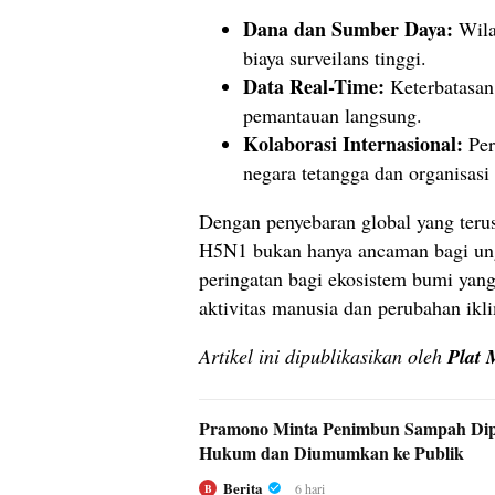
Dana dan Sumber Daya:
Wila
biaya surveilans tinggi.
Data Real-Time:
Keterbatasan
pemantauan langsung.
Kolaborasi Internasional:
Per
negara tetangga dan organisasi
Dengan penyebaran global yang teru
H5N1 bukan hanya ancaman bagi ung
peringatan bagi ekosistem bumi yang
aktivitas manusia dan perubahan ikl
Artikel ini dipublikasikan oleh
Plat 
Pramono Minta Penimbun Sampah Dip
Hukum dan Diumumkan ke Publik
Berita
6 hari
B