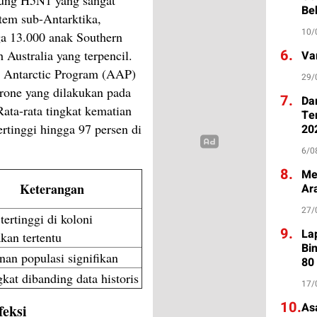
Be
tem sub-Antarktika,
10/
a 13.000 anak Southern
6.
 Australia yang terpencil.
Va
n Antarctic Program (AAP)
29/
rone yang dilakukan pada
7.
Da
ata-rata tingkat kematian
Te
rtinggi hingga 97 persen di
20
6/0
8.
Me
Keterangan
Ar
27/
ertinggi di koloni
9.
La
kan tertentu
Bi
nan populasi signifikan
80
kat dibanding data historis
17/
10.
As
feksi