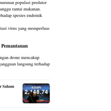
urunan populasi predator
ganggu rantai makanan.
rhadap spesies endemik
tasi virus yang memperluas
n Pemantauan
angan drone mencakup
gangguan langsung terhadap
ar Saham