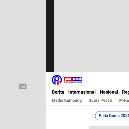
Plat Merah
Berita Terkini, Akurat, Terpercaya Dan Cepa
Berita
Internasional
Nasional
Reg
Media Kampung
Suara Pecari
M-Ra
Piala Dunia 202