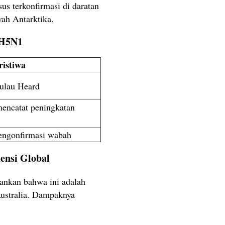
s terkonfirmasi di daratan
yah Antarktika.
 H5N1
ristiwa
Pulau Heard
mencatat peningkatan
ngonfirmasi wabah
ensi Global
kankan bahwa ini adalah
Australia. Dampaknya