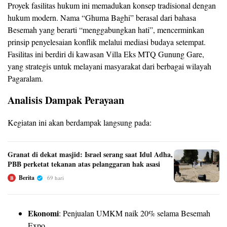
Proyek fasilitas hukum ini memadukan konsep tradisional dengan
hukum modern. Nama “Ghuma Baghi” berasal dari bahasa
Besemah yang berarti “menggabungkan hati”, mencerminkan
prinsip penyelesaian konflik melalui mediasi budaya setempat.
Fasilitas ini berdiri di kawasan Villa Eks MTQ Gunung Gare,
yang strategis untuk melayani masyarakat dari berbagai wilayah
Pagaralam.
Analisis Dampak Perayaan
Kegiatan ini akan berdampak langsung pada:
Granat di dekat masjid: Israel serang saat Idul Adha,
PBB perketat tekanan atas pelanggaran hak asasi
Berita
69 hari
B
Ekonomi
: Penjualan UMKM naik 20% selama Besemah
Expo.