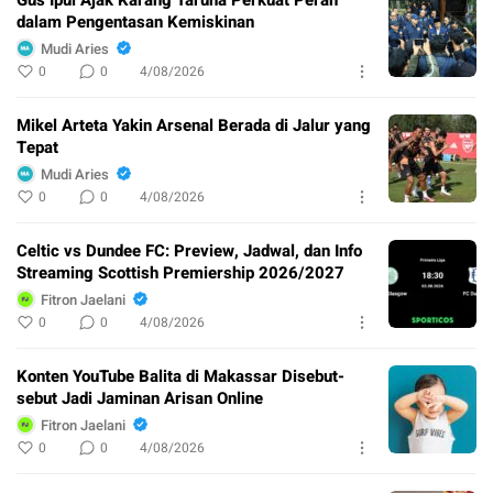
Gus Ipul Ajak Karang Taruna Perkuat Peran
dalam Pengentasan Kemiskinan
Mudi Aries
0
0
4/08/2026
Mikel Arteta Yakin Arsenal Berada di Jalur yang
Tepat
Mudi Aries
0
0
4/08/2026
Celtic vs Dundee FC: Preview, Jadwal, dan Info
Streaming Scottish Premiership 2026/2027
Fitron Jaelani
0
0
4/08/2026
Konten YouTube Balita di Makassar Disebut-
sebut Jadi Jaminan Arisan Online
Fitron Jaelani
0
0
4/08/2026