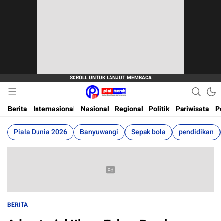
Berita Terkini, Akurat, Terpercaya Dan Cepat
Plat Merah
Berita
Internasional
Nasional
Regional
Politik
Pariwisata
P
Piala Dunia 2026
Banyuwangi
Sepak bola
pendidikan
BERITA