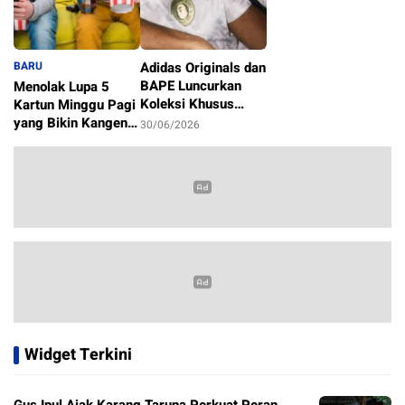
BARU
Adidas Originals dan
BAPE Luncurkan
Menolak Lupa 5
Koleksi Khusus
Kartun Minggu Pagi
Sambut Piala Dunia
yang Bikin Kangen
30/06/2026
2026
Masa Kecil
1/07/2026
Widget Terkini