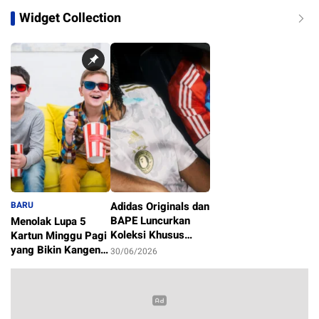
Widget Collection
BARU
Adidas Originals dan
BAPE Luncurkan
Menolak Lupa 5
Koleksi Khusus
Kartun Minggu Pagi
Sambut Piala Dunia
yang Bikin Kangen
30/06/2026
2026
Masa Kecil
1/07/2026