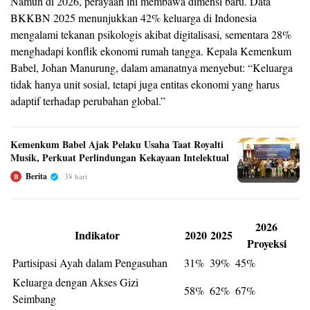
Namun di 2026, perayaan ini membawa dimensi baru. Data
BKKBN 2025 menunjukkan 42% keluarga di Indonesia
mengalami tekanan psikologis akibat digitalisasi, sementara 28%
menghadapi konflik ekonomi rumah tangga. Kepala Kemenkum
Babel, Johan Manurung, dalam amanatnya menyebut: “Keluarga
tidak hanya unit sosial, tetapi juga entitas ekonomi yang harus
adaptif terhadap perubahan global.”
Kemenkum Babel Ajak Pelaku Usaha Taat Royalti
Musik, Perkuat Perlindungan Kekayaan Intelektual
Berita
38 hari
B
2026
Indikator
2020
2025
Proyeksi
Partisipasi Ayah dalam Pengasuhan
31%
39%
45%
Keluarga dengan Akses Gizi
58%
62%
67%
Seimbang