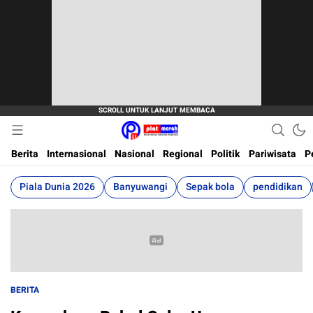
Berita Terkini, Akurat, Terpercaya Dan Cepat
Plat Merah
Berita
Internasional
Nasional
Regional
Politik
Pariwisata
P
Piala Dunia 2026
Banyuwangi
Sepak bola
pendidikan
BERITA