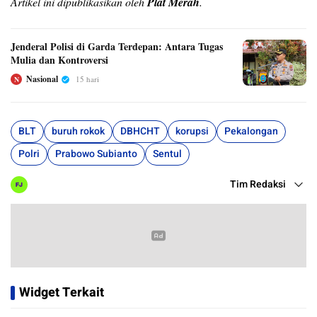
Artikel ini dipublikasikan oleh
Plat Merah
.
Jenderal Polisi di Garda Terdepan: Antara Tugas
Mulia dan Kontroversi
Nasional
15 hari
N
BLT
buruh rokok
DBHCHT
korupsi
Pekalongan
Polri
Prabowo Subianto
Sentul
Tim Redaksi
Widget Terkait