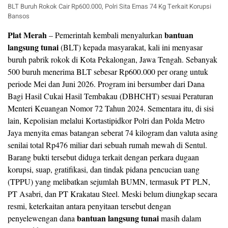
BLT Buruh Rokok Cair Rp600.000, Polri Sita Emas 74 Kg Terkait Korupsi
Bansos
Plat Merah
bantuan
– Pemerintah kembali menyalurkan
langsung tunai
(BLT) kepada masyarakat, kali ini menyasar
buruh pabrik rokok di Kota Pekalongan, Jawa Tengah. Sebanyak
500 buruh menerima BLT sebesar Rp600.000 per orang untuk
periode Mei dan Juni 2026. Program ini bersumber dari Dana
Bagi Hasil Cukai Hasil Tembakau (DBHCHT) sesuai Peraturan
Menteri Keuangan Nomor 72 Tahun 2024. Sementara itu, di sisi
lain, Kepolisian melalui Kortastipidkor Polri dan Polda Metro
Jaya menyita emas batangan seberat 74 kilogram dan valuta asing
senilai total Rp476 miliar dari sebuah rumah mewah di Sentul.
Barang bukti tersebut diduga terkait dengan perkara dugaan
korupsi, suap, gratifikasi, dan tindak pidana pencucian uang
(TPPU) yang melibatkan sejumlah BUMN, termasuk PT PLN,
PT Asabri, dan PT Krakatau Steel. Meski belum diungkap secara
resmi, keterkaitan antara penyitaan tersebut dengan
bantuan langsung tunai
penyelewengan dana
masih dalam