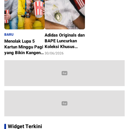
BARU
Adidas Originals dan
BAPE Luncurkan
Menolak Lupa 5
Koleksi Khusus
Kartun Minggu Pagi
Sambut Piala Dunia
yang Bikin Kangen
30/06/2026
2026
Masa Kecil
1/07/2026
Widget Terkini