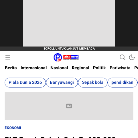
Berita Terkini, Akurat, Terpercaya Dan Cepat
Plat Merah
Berita
Internasional
Nasional
Regional
Politik
Pariwisata
P
Piala Dunia 2026
Banyuwangi
Sepak bola
pendidikan
EKONOMI