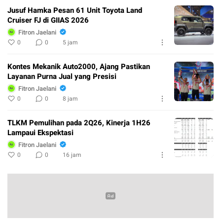
Jusuf Hamka Pesan 61 Unit Toyota Land
Cruiser FJ di GIIAS 2026
Fitron Jaelani
0
0
5 jam
Kontes Mekanik Auto2000, Ajang Pastikan
Layanan Purna Jual yang Presisi
Fitron Jaelani
0
0
8 jam
TLKM Pemulihan pada 2Q26, Kinerja 1H26
Lampaui Ekspektasi
Fitron Jaelani
0
0
16 jam