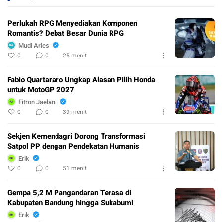
Perlukah RPG Menyediakan Komponen
Romantis? Debat Besar Dunia RPG
Mudi Aries
0
0
25 menit
Fabio Quartararo Ungkap Alasan Pilih Honda
untuk MotoGP 2027
Fitron Jaelani
0
0
39 menit
Sekjen Kemendagri Dorong Transformasi
Satpol PP dengan Pendekatan Humanis
Erik
0
0
51 menit
Gempa 5,2 M Pangandaran Terasa di
Kabupaten Bandung hingga Sukabumi
Erik