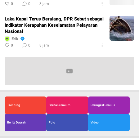
0
0
3 jam
Laka Kapal Terus Berulang, DPR Sebut sebagai
Indikator Kerapuhan Keselamatan Pelayaran
Nasional
Erik
0
0
8 jam
Trending
Berita Premium
Peringkat Penulis
Berita Daerah
Foto
Video