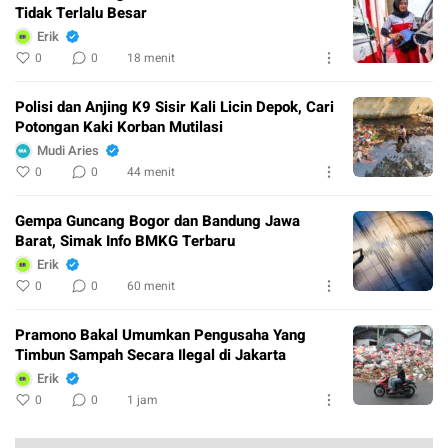
Tidak Terlalu Besar
Erik
0
0
18 menit
Polisi dan Anjing K9 Sisir Kali Licin Depok, Cari
Potongan Kaki Korban Mutilasi
Mudi Aries
0
0
44 menit
Gempa Guncang Bogor dan Bandung Jawa
Barat, Simak Info BMKG Terbaru
Erik
0
0
60 menit
Pramono Bakal Umumkan Pengusaha Yang
Timbun Sampah Secara Ilegal di Jakarta
Erik
0
0
1 jam