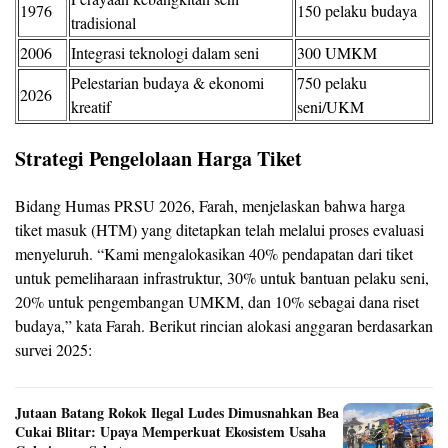
1976
150 pelaku budaya
tradisional
2006
Integrasi teknologi dalam seni
300 UMKM
Pelestarian budaya & ekonomi
750 pelaku
2026
kreatif
seni/UKM
Strategi Pengelolaan Harga Tiket
Bidang Humas PRSU 2026, Farah, menjelaskan bahwa harga
tiket masuk (HTM) yang ditetapkan telah melalui proses evaluasi
menyeluruh. “Kami mengalokasikan 40% pendapatan dari tiket
untuk pemeliharaan infrastruktur, 30% untuk bantuan pelaku seni,
20% untuk pengembangan UMKM, dan 10% sebagai dana riset
budaya,” kata Farah. Berikut rincian alokasi anggaran berdasarkan
survei 2025:
Jutaan Batang Rokok Ilegal Ludes Dimusnahkan Bea
Cukai Blitar: Upaya Memperkuat Ekosistem Usaha