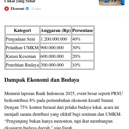
Cukai yang Sehat
Ekonomi
23 hari
E
Kategori
Anggaran (Rp)
Persentase
Pengadaan Seni
1.200.000.000
40%
Pelatihan UMKM
900.000.000
30%
Kurasi Kesenian
600.000.000
20%
Penelitian Budaya
300.000.000
10%
Dampak Ekonomi dan Budaya
Menurut laporan Bank Indonesia 2025, event besar seperti PRSU
berkontribusi 8% pada pertumbuhan ekonomi kreatif Sumut.
Dengan 75% konten berasal dari pelaku budaya lokal, acara ini
menjadi sarana distribusi yang efektif bagi seniman dan UMKM.
“Pengunjung bukan hanya menonton, tapi ikut membangun
ekosistem budaya daerah,” ujar Farah.