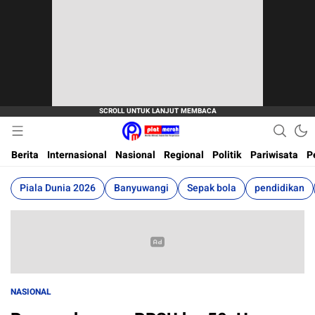
Berita Terkini, Akurat, Terpercaya Dan Cepat
Plat Merah
Berita
Internasional
Nasional
Regional
Politik
Pariwisata
P
Piala Dunia 2026
Banyuwangi
Sepak bola
pendidikan
NASIONAL