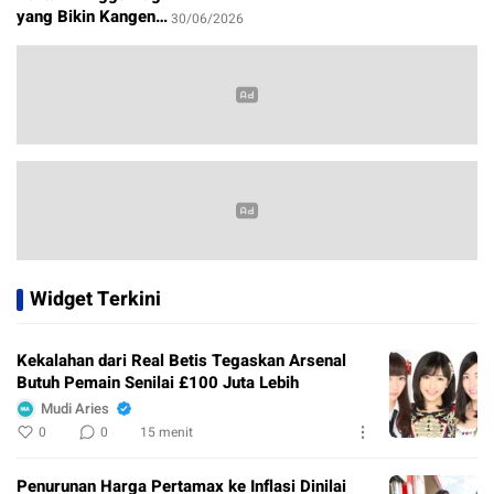
Sambut Piala Dunia
yang Bikin Kangen
30/06/2026
2026
Masa Kecil
1/07/2026
Widget Terkini
Kekalahan dari Real Betis Tegaskan Arsenal
Butuh Pemain Senilai £100 Juta Lebih
Mudi Aries
0
0
15 menit
Penurunan Harga Pertamax ke Inflasi Dinilai