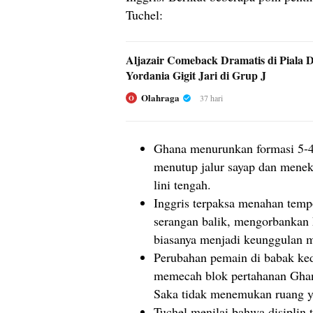
Tuchel:
Aljazair Comeback Dramatis di Piala D
Yordania Gigit Jari di Grup J
Olahraga
37 hari
O
Ghana menurunkan formasi 5-4
menutup jalur sayap dan menek
lini tengah.
Inggris terpaksa menahan tem
serangan balik, mengorbankan k
biasanya menjadi keunggulan 
Perubahan pemain di babak ked
memecah blok pertahanan Ghan
Saka tidak menemukan ruang y
Tuchel menilai bahwa disiplin 