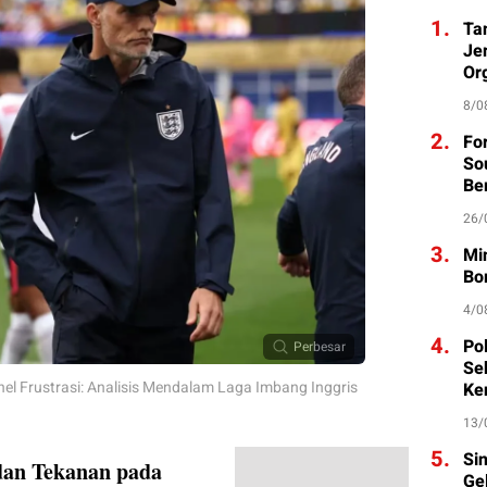
1.
Ta
Je
Org
8/0
2.
Fo
So
Be
26/
3.
Mi
Bo
4/0
4.
Po
Perbesar
Se
hel Frustrasi: Analisis Mendalam Laga Imbang Inggris
Ke
13/
5.
Si
dan Tekanan pada
Ge