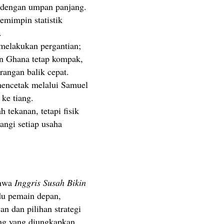
dengan umpan panjang.
emimpin statistik
.
elakukan pergantian;
n Ghana tetap kompak,
angan balik cepat.
encetak melalui Samuel
ke tiang.
tekanan, tetapi fisik
angi setiap usaha
ahwa
Inggris Susah Bikin
du pemain depan,
an dan pilihan strategi
ing yang diungkapkan