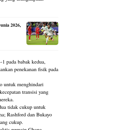
unia 2026,
-1 pada babak kedua,
ankan penekanan fisik pada
po untuk menghindari
ecepatan transisi yang
mereka.
ua tidak cukup untuk
a; Rashford dan Bukayo
ang cukup.
taktis pemain Ghana,