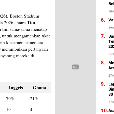
Be
10/
026), Boston Stadium
6.
Va
Tim
ia 2026 antara
29/
a tim sama-sama menatap
7.
g untuk mengamankan tiket
Da
Te
pin klasemen sementara
20
0 menimbulkan pertanyaan
6/0
yerang mereka di
8.
Me
Ar
27/
9.
La
Inggris
Ghana
Bi
80
79%
21%
17/
19
4
10.
As