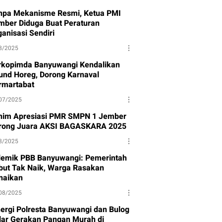
npa Mekanisme Resmi, Ketua PMI
mber Diduga Buat Peraturan
anisasi Sendiri
8/2025
rkopimda Banyuwangi Kendalikan
und Horeg, Dorong Karnaval
rmartabat
07/2025
nim Apresiasi PMR SMPN 1 Jember
rong Juara AKSI BAGASKARA 2025
8/2025
lemik PBB Banyuwangi: Pemerintah
but Tak Naik, Warga Rasakan
naikan
08/2025
nergi Polresta Banyuwangi dan Bulog
lar Gerakan Pangan Murah di