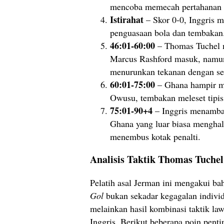
mencoba memecah pertahanan 
Istirahat
– Skor 0-0, Inggris m
penguasaan bola dan tembakan
46:01-60:00
– Thomas Tuchel m
Marcus Rashford masuk, namu
menurunkan tekanan dengan ser
60:01-75:00
– Ghana hampir m
Owusu, tembakan meleset tipis 
75:01-90+4
– Inggris menambah 
Ghana yang luar biasa menghal
menembus kotak penalti.
Analisis Taktik Thomas Tuchel
Pelatih asal Jerman ini mengakui b
Gol
bukan sekadar kegagalan indivi
melainkan hasil kombinasi taktik law
Inggris. Berikut beberapa poin pent