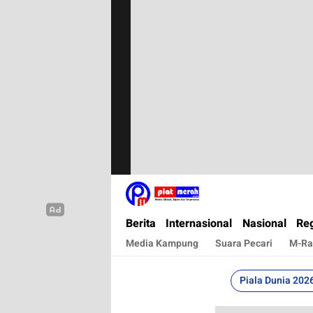
Plat Merah
Berita Terkini, Akurat, Terpercaya Dan Cepa
Berita
Internasional
Nasional
Reg
Media Kampung
Suara Pecari
M-Ra
Piala Dunia 202