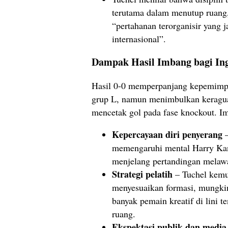
terutama dalam menutup ruang
“pertahanan terorganisir yang ja
internasional”.
Dampak Hasil Imbang bagi Ing
Hasil 0-0 memperpanjang kepemimpi
grup L, namun menimbulkan keragu
mencetak gol pada fase knockout. Im
Kepercayaan diri penyerang
–
memengaruhi mental Harry Kan
menjelang pertandingan mela
Strategi pelatih
– Tuchel kemu
menyesuaikan formasi, mungk
banyak pemain kreatif di lini
ruang.
Ekspektasi publik dan media