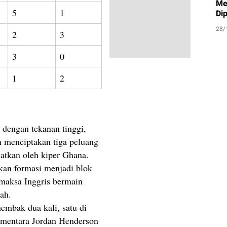
Me
5
1
Di
28/
2
3
3
0
1
2
 dengan tekanan tinggi,
 menciptakan tiga peluang
atkan oleh kiper Ghana.
an formasi menjadi blok
maksa Inggris bermain
ah.
mbak dua kali, satu di
 sementara Jordan Henderson