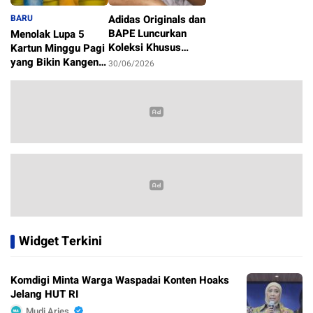
BARU
Adidas Originals dan
BAPE Luncurkan
Menolak Lupa 5
Koleksi Khusus
Kartun Minggu Pagi
Sambut Piala Dunia
yang Bikin Kangen
30/06/2026
2026
Masa Kecil
1/07/2026
Widget Terkini
Komdigi Minta Warga Waspadai Konten Hoaks
Jelang HUT RI
Mudi Aries