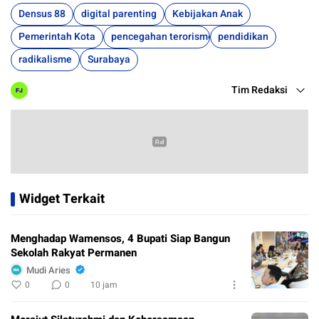
Densus 88
digital parenting
Kebijakan Anak
Pemerintah Kota
pencegahan terorisme
pendidikan
radikalisme
Surabaya
Tim Redaksi
Widget Terkait
Menghadap Wamensos, 4 Bupati Siap Bangun
Sekolah Rakyat Permanen
Mudi Aries
0
0
10 jam