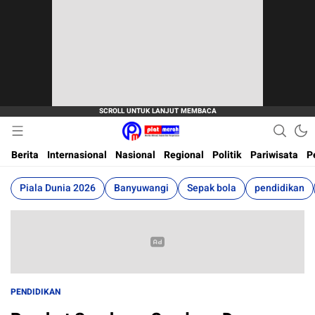
Berita Terkini, Akurat, Terpercaya Dan Cepat
Plat Merah
Berita
Internasional
Nasional
Regional
Politik
Pariwisata
P
Piala Dunia 2026
Banyuwangi
Sepak bola
pendidikan
PENDIDIKAN