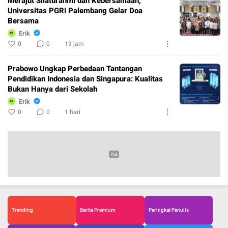
Merajut Silaturahmi dan Kebersamaan,
Universitas PGRI Palembang Gelar Doa
Bersama
Erik
0
0
19 jam
Prabowo Ungkap Perbedaan Tantangan
Pendidikan Indonesia dan Singapura: Kualitas
Bukan Hanya dari Sekolah
Erik
0
0
1 hari
Trending
Berita Premium
Peringkat Penulis