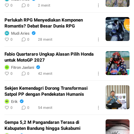
0
0
2 menit
Perlukah RPG Menyediakan Komponen
Romantis? Debat Besar Dunia RPG
Mudi Aries
0
0
28 menit
Fabio Quartararo Ungkap Alasan Pilih Honda
untuk MotoGP 2027
Fitron Jaelani
0
0
42 menit
Sekjen Kemendagri Dorong Transformasi
Satpol PP dengan Pendekatan Humanis
Erik
0
0
54 menit
Gempa 5,2 M Pangandaran Terasa di
Kabupaten Bandung hingga Sukabumi