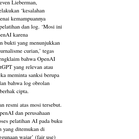
even Lieberman,
lakukan ‘kesalahan
ngenai kemampuannya
pelatihan dan log. ‘Mosi ini
enAI karena
n bukti yang menunjukkan
rnalisme curian,’ tegas
mengklaim bahwa OpenAI
tGPT yang relevan atau
eka meminta sanksi berupa
lan bahwa log obrolan
erhak cipta.
 resmi atas mosi tersebut.
penAI dan perusahaan
oses pelatihan AI pada buku
ain yang ditemukan di
ggunaan wajar’ (fair use)