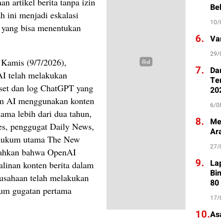
an artikel berita tanpa izin
Be
h ini menjadi eskalasi
10/
 yang bisa menentukan
6.
Va
29/
Kamis (9/7/2026),
7.
Da
I telah melakukan
Te
taset dan log ChatGPT yang
20
em AI menggunakan konten
6/0
lama lebih dari dua tahun,
8.
Me
s, penggugat Daily News,
Ar
a hukum utama The New
27/
bahkan bahwa OpenAI
9.
La
linan konten berita dalam
Bi
usahaan telah melakukan
80
lum gugatan pertama
17/
10.
As