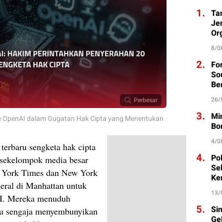
1.
Ta
Je
Org
8/0
2.
Fo
So
Be
26/
Perbesar
3.
Mi
ke OpenAI dalam Gugatan Hak Cipta yang Menentukan
Bo
4/0
erbaru sengketa hak cipta
4.
Po
 sekelompok media besar
Se
w York Times dan New York
Ke
eral di Manhattan untuk
13/
AI. Mereka menuduh
5.
Si
u sengaja menyembunyikan
Ge