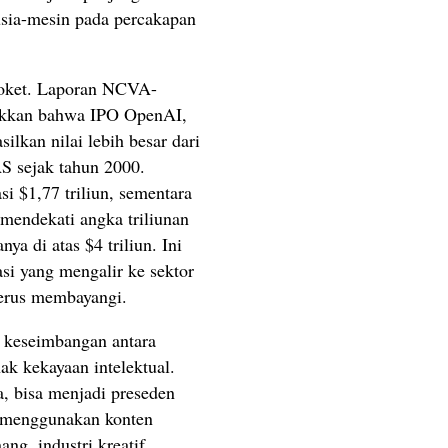
sia-mesin pada percakapan
eroket. Laporan NCVA-
ukkan bahwa IPO OpenAI,
lkan nilai lebih besar dari
S sejak tahun 2000.
i $1,77 triliun, sementara
mendekati angka triliunan
nya di atas $4 triliun. Ini
si yang mengalir ke sektor
terus membayangi.
i keseimbangan antara
ak kekayaan intelektual.
, bisa menjadi preseden
 menggunakan konten
ng, industri kreatif