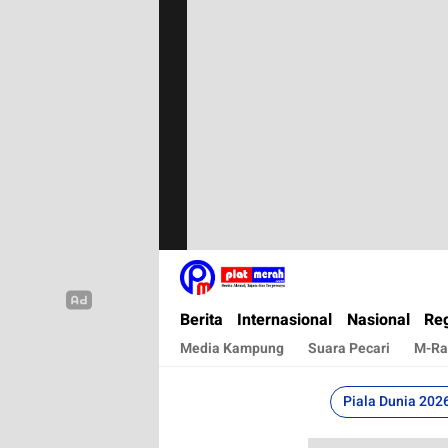
Plat Merah
Berita Terkini, Akurat, Terpercaya Dan Cepa
Berita
Internasional
Nasional
Reg
Media Kampung
Suara Pecari
M-Ra
Piala Dunia 202