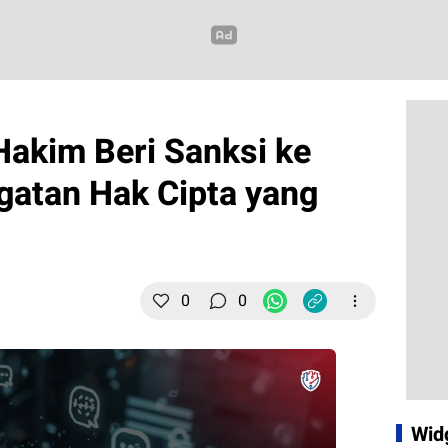
akim Beri Sanksi ke
atan Hak Cipta yang
0
0
Wid