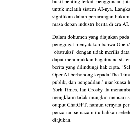
bukti penting terkait penggunaan juta
untuk melatih sistem AI-nya. Langka
signifikan dalam pertarungan hukum
masa depan industri berita di era AI.
Dalam dokumen yang diajukan pada 
penggugat menyatakan bahwa OpenA
‘obstruksi’ dengan tidak merilis da
dapat menunjukkan bagaimana sist
berita yang dilindungi hak cipta. ‘Se
OpenAI berbohong kepada The Time
publik, dan pengadilan,’ ujar kuas
York Times, Ian Crosby. Ia menam
mengklaim tidak mungkin mencari sa
output ChatGPT, namun ternyata per
pencarian semacam itu bahkan sebe
diajukan.