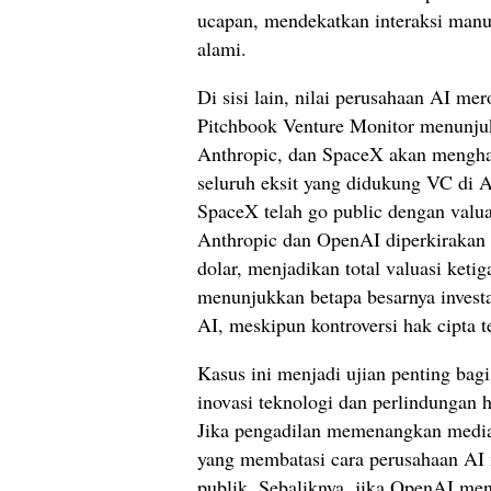
ucapan, mendekatkan interaksi manu
alami.
Di sisi lain, nilai perusahaan AI m
Pitchbook Venture Monitor menunj
Anthropic, dan SpaceX akan menghasi
seluruh eksit yang didukung VC di A
SpaceX telah go public dengan valuas
Anthropic dan OpenAI diperkirakan 
dolar, menjadikan total valuasi ketiga
menunjukkan betapa besarnya investa
AI, meskipun kontroversi hak cipta 
Kasus ini menjadi ujian penting bag
inovasi teknologi dan perlindungan h
Jika pengadilan memenangkan media
yang membatasi cara perusahaan AI
publik. Sebaliknya, jika OpenAI mena