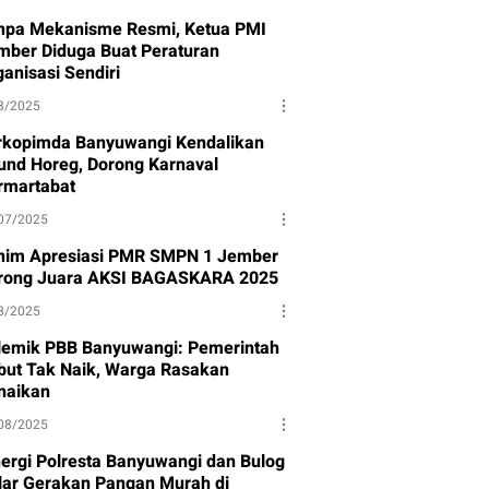
npa Mekanisme Resmi, Ketua PMI
mber Diduga Buat Peraturan
anisasi Sendiri
8/2025
rkopimda Banyuwangi Kendalikan
und Horeg, Dorong Karnaval
rmartabat
07/2025
nim Apresiasi PMR SMPN 1 Jember
rong Juara AKSI BAGASKARA 2025
8/2025
lemik PBB Banyuwangi: Pemerintah
but Tak Naik, Warga Rasakan
naikan
08/2025
nergi Polresta Banyuwangi dan Bulog
lar Gerakan Pangan Murah di