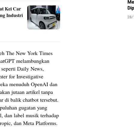
Me
Di
at Kei Car
ng Industri
28/
oleh The New York Times
 ChatGPT melambungkan
 seperti Daily News,
ter for Investigative
reka menuduh OpenAI dan
kan jutaan artikel tanpa
r di balik chatbot tersebut.
 puluhan gugatan yang
l, dan label musik terhadap
ropic, dan Meta Platforms.