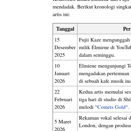
mendadak. Berikut kronologi singk
artis ini:
Tanggal
Per
15
Fujii Kaze mengunggah
Desember
milik Elmiene di YouTub
2025
dalam seminggu.
10
Elmiene mengunjungi To
Januari
mengadakan pertemuan 
2026
di sebuah kafe musik ind
22
Kedua artis memulai ses
Februari
tiga hari di studio di S
2026
melodi “
Comets Gold
“.
Rekaman vokal selesai d
5 Maret
London, dengan produs
2026