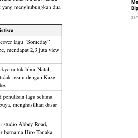
Me
at yang menghubungkan dua
Di
28/
istiwa
 cover lagu “Someday”
e, mendapat 2,3 juta view
kyo untuk libur Natal,
tidak resmi dengan Kaze
ie.
i penulisan lagu selama
hibuya, menghasilkan dasar
i studio Abbey Road,
er bernama Hiro Tanaka