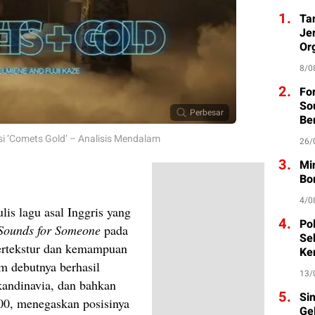
1.
Ta
Je
Org
8/0
2.
Fo
So
Perbesar
Be
asi ‘Comets Gold’ – Analisis Mendalam
26/
3.
Mi
Bo
4/0
lis lagu asal Inggris yang
4.
Po
Sounds for Someone
pada
Se
ertekstur dan kemampuan
Ke
um debutnya berhasil
13/
kandinavia, dan bahkan
5.
Si
200, menegaskan posisinya
Ge