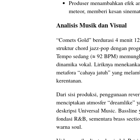
Produser menambahkan efek am
meteor, memberi kesan sinemati
Analisis Musik dan Visual
“Comets Gold” berdurasi 4 menit 1
struktur chord jazz‑pop dengan prog
Tempo sedang (≈ 92 BPM) memungk
dinamika vokal. Liriknya menekankan
metafora “cahaya jatuh” yang mela
kerentanan.
Dari sisi produksi, penggunaan rever
menciptakan atmosfer “dreamlike” y
deskripsi Universal Music. Bassline
fondasi R&B, sementara brass sect
warna soul.