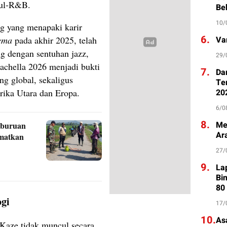
oul‑R&B.
Be
10/
ng yang menapaki karir
6.
ema
pada akhir 2025, telah
Va
g dengan sentuhan jazz,
29/
achella 2026 menjadi bukti
7.
Da
g global, sekaligus
Te
ika Utara dan Eropa.
20
6/0
8.
Me
rburuan
Ar
amatkan
27/
9.
La
Bi
80
ogi
17/
10.
As
 Kaze tidak muncul secara