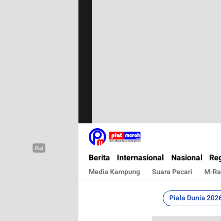
Plat Merah
Berita Terkini, Akurat, Terpercaya Dan Cepa
Berita
Internasional
Nasional
Reg
Media Kampung
Suara Pecari
M-Ra
Piala Dunia 202