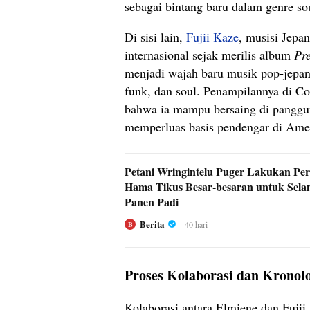
sebagai bintang baru dalam genre s
Di sisi lain,
Fujii Kaze
, musisi Jepa
internasional sejak merilis album
Pr
menjadi wajah baru musik pop‑jepan
funk, dan soul. Penampilannya di Co
bahwa ia mampu bersaing di panggun
memperluas basis pendengar di Amer
Petani Wringintelu Puger Lakukan Pe
Hama Tikus Besar-besaran untuk Sel
Panen Padi
Berita
40 hari
B
Proses Kolaborasi dan Kronol
Kolaborasi antara Elmiene dan Fujii