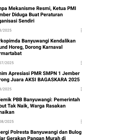
npa Mekanisme Resmi, Ketua PMI
mber Diduga Buat Peraturan
anisasi Sendiri
8/2025
rkopimda Banyuwangi Kendalikan
und Horeg, Dorong Karnaval
rmartabat
07/2025
nim Apresiasi PMR SMPN 1 Jember
rong Juara AKSI BAGASKARA 2025
8/2025
lemik PBB Banyuwangi: Pemerintah
but Tak Naik, Warga Rasakan
naikan
08/2025
nergi Polresta Banyuwangi dan Bulog
lar Gerakan Pangan Murah di