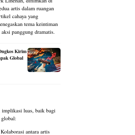
ck Linehan, difilmkan di
dua artis dalam ruangan
rtikel cahaya yang
menegaskan tema keintiman
 aksi panggung dramatis.
Ongkos Kirim
mpak Global
 implikasi luas, baik bagi
 global:
Kolaborasi antara artis