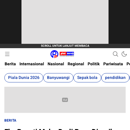
Berita Terkini, Akurat, Terpercaya Dan Cepat
Plat Merah
Berita
Internasional
Nasional
Regional
Politik
Pariwisata
P
Piala Dunia 2026
Banyuwangi
Sepak bola
pendidikan
BERITA