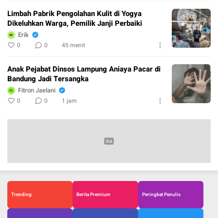
Limbah Pabrik Pengolahan Kulit di Yogya
Dikeluhkan Warga, Pemilik Janji Perbaiki
Erik
0
0
45 menit
Anak Pejabat Dinsos Lampung Aniaya Pacar di
Bandung Jadi Tersangka
Fitron Jaelani
0
0
1 jam
Trending
Berita Premium
Peringkat Penulis