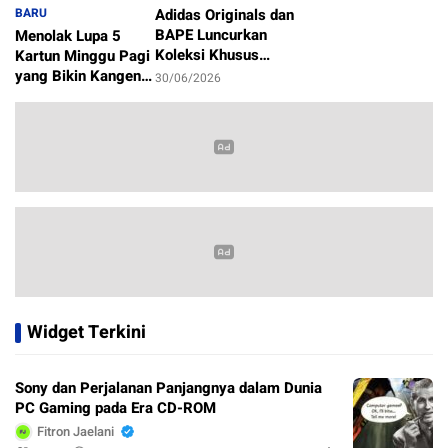
BARU
Adidas Originals dan
BAPE Luncurkan
Menolak Lupa 5
Koleksi Khusus
Kartun Minggu Pagi
Sambut Piala Dunia
yang Bikin Kangen
30/06/2026
2026
Masa Kecil
1/07/2026
Widget Terkini
Sony dan Perjalanan Panjangnya dalam Dunia
PC Gaming pada Era CD-ROM
Fitron Jaelani