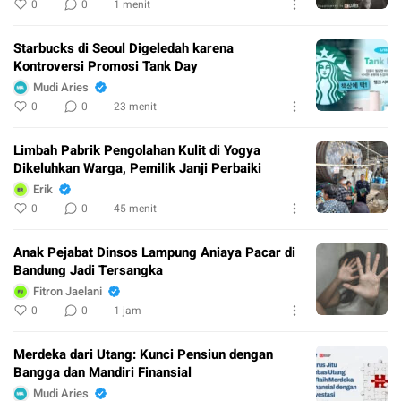
0
0
1 menit
Starbucks di Seoul Digeledah karena
Kontroversi Promosi Tank Day
Mudi Aries
0
0
23 menit
Limbah Pabrik Pengolahan Kulit di Yogya
Dikeluhkan Warga, Pemilik Janji Perbaiki
Erik
0
0
45 menit
Anak Pejabat Dinsos Lampung Aniaya Pacar di
Bandung Jadi Tersangka
Fitron Jaelani
0
0
1 jam
Merdeka dari Utang: Kunci Pensiun dengan
Bangga dan Mandiri Finansial
Mudi Aries