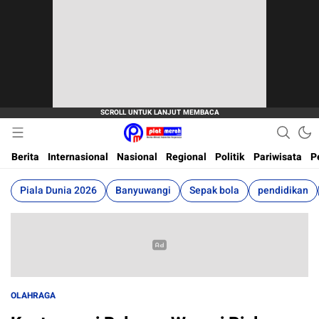
Berita Terkini, Akurat, Terpercaya Dan Cepat
Plat Merah
Berita
Internasional
Nasional
Regional
Politik
Pariwisata
P
Piala Dunia 2026
Banyuwangi
Sepak bola
pendidikan
OLAHRAGA