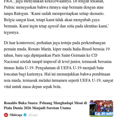
FIGC, juga menyatakan kekecewaannya. Di tengah tekanan,
Pulisic menegaskan bahwa timnya siap bermain dengan atau
tanpa Balogun. ‘Kami sudah mempersiapkan setiap skenario.
Belgia sangat kuat, tetapi kami tidak akan mengubah gaya
bermain. Kami ingin tetap agresif dan setia pada identitas kami,’
tegasnya.
Di luar kontroversi, perhatian juga tertuju pada perkembangan
pemain muda. Renato Marin, kiper muda Italia-Brasil berusia 19
tahun, baru saja dipinjamkan Paris Saint-Germain ke CD
Nacional setelah tampil impresif di level junior, termasuk bersama
timnas Italia U-19. Pengalaman di UEFA U-19 menjadi batu
loncatan bagi kariernya. Hal ini menunjukkan bahwa pembinaan
usia muda, termasuk melalui turnamen seperti UEFA U-19, sangat
vital untuk masa depan sepak bola.
Ronaldo Buka Suara: Peluang Menghadapi Messi di
Piala Dunia 2026 Menjadi Sorotan Utama
Olahraga
42 hari
O