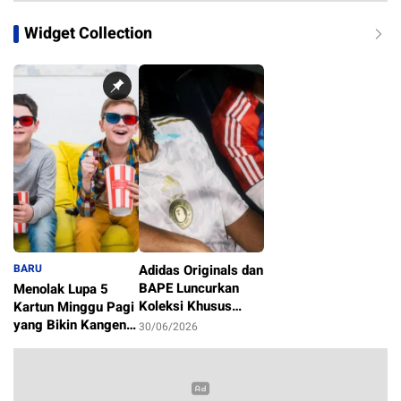
Widget Collection
BARU
Adidas Originals dan
BAPE Luncurkan
Menolak Lupa 5
Koleksi Khusus
Kartun Minggu Pagi
Sambut Piala Dunia
yang Bikin Kangen
30/06/2026
2026
Masa Kecil
1/07/2026