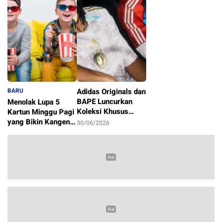
BARU
Adidas Originals dan
BAPE Luncurkan
Menolak Lupa 5
Koleksi Khusus
Kartun Minggu Pagi
Sambut Piala Dunia
yang Bikin Kangen
30/06/2026
2026
Masa Kecil
1/07/2026