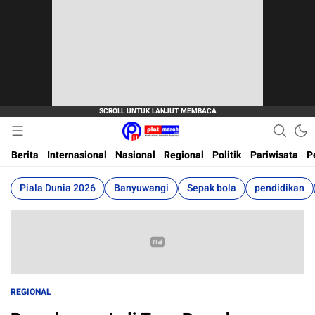
Berita Terkini, Akurat, Terpercaya Dan Cepat
Plat Merah
Berita
Internasional
Nasional
Regional
Politik
Pariwisata
P
Piala Dunia 2026
Banyuwangi
Sepak bola
pendidikan
REGIONAL