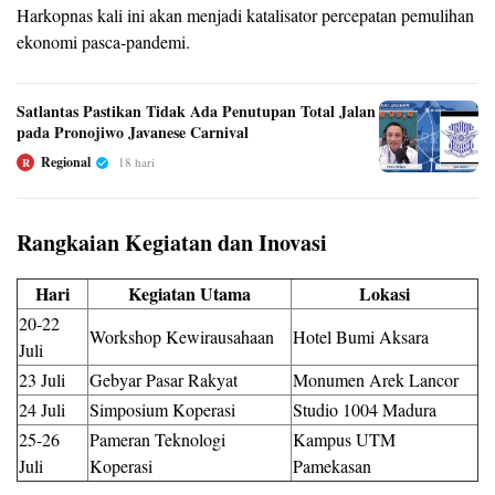
Harkopnas kali ini akan menjadi katalisator percepatan pemulihan
ekonomi pasca-pandemi.
Satlantas Pastikan Tidak Ada Penutupan Total Jalan
pada Pronojiwo Javanese Carnival
Regional
18 hari
R
Rangkaian Kegiatan dan Inovasi
Hari
Kegiatan Utama
Lokasi
20-22
Workshop Kewirausahaan
Hotel Bumi Aksara
Juli
23 Juli
Gebyar Pasar Rakyat
Monumen Arek Lancor
24 Juli
Simposium Koperasi
Studio 1004 Madura
25-26
Pameran Teknologi
Kampus UTM
Juli
Koperasi
Pamekasan