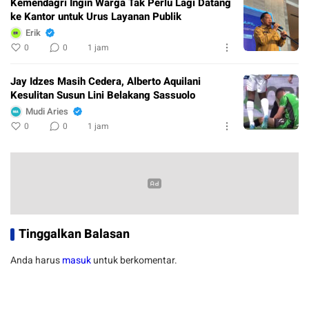
Kemendagri Ingin Warga Tak Perlu Lagi Datang
ke Kantor untuk Urus Layanan Publik
Erik
0
0
1 jam
Jay Idzes Masih Cedera, Alberto Aquilani
Kesulitan Susun Lini Belakang Sassuolo
Mudi Aries
0
0
1 jam
Tinggalkan Balasan
Anda harus
masuk
untuk berkomentar.