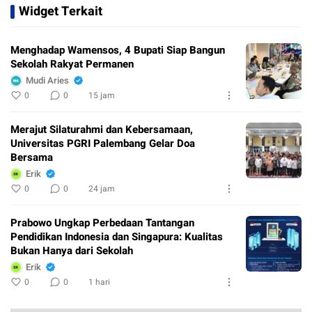
Widget Terkait
Menghadap Wamensos, 4 Bupati Siap Bangun
Sekolah Rakyat Permanen
Mudi Aries
0
0
15 jam
Merajut Silaturahmi dan Kebersamaan,
Universitas PGRI Palembang Gelar Doa
Bersama
Erik
0
0
24 jam
Prabowo Ungkap Perbedaan Tantangan
Pendidikan Indonesia dan Singapura: Kualitas
Bukan Hanya dari Sekolah
Erik
0
0
1 hari