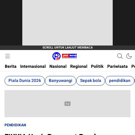
Berita Terkini, Akurat, Terpercaya Dan Cepat
Plat Merah
Berita
Internasional
Nasional
Regional
Politik
Pariwisata
P
Piala Dunia 2026
Banyuwangi
Sepak bola
pendidikan
PENDIDIKAN