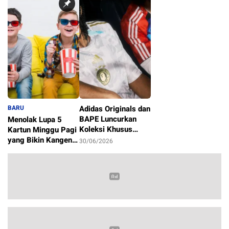
BARU
Adidas Originals dan
BAPE Luncurkan
Menolak Lupa 5
Koleksi Khusus
Kartun Minggu Pagi
Sambut Piala Dunia
yang Bikin Kangen
30/06/2026
2026
Masa Kecil
1/07/2026