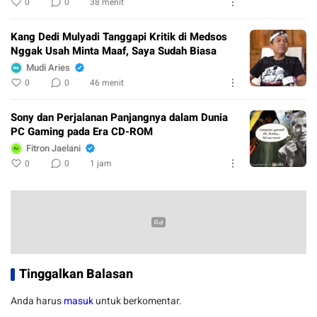
0
0
38 menit
Kang Dedi Mulyadi Tanggapi Kritik di Medsos
Nggak Usah Minta Maaf, Saya Sudah Biasa
Mudi Aries
0
0
46 menit
Sony dan Perjalanan Panjangnya dalam Dunia
PC Gaming pada Era CD-ROM
Fitron Jaelani
0
0
1 jam
Tinggalkan Balasan
Anda harus
masuk
untuk berkomentar.