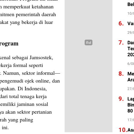
Be
am memperkuat ketahanan
omitmen pemerintah daerah
10/
kat yang bekerja di luar
6.
Va
29/
7.
Program
Da
Te
20
kenal sebagai Jamsostek,
6/0
kerja formal seperti
r. Namun, sektor informal—
8.
Me
Ar
 pengemudi ojek online, dan
upakan. Di Indonesia,
27/
ri total tenaga kerja
9.
La
emiliki jaminan sosial
Bi
80
a akan sektor pertanian
rah yang paling
17/
ini.
10.
As