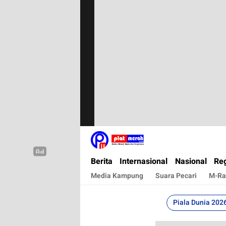
Plat Merah
Berita Terkini, Akurat, Terpercaya Dan Cepa
Berita
Internasional
Nasional
Reg
Media Kampung
Suara Pecari
M-Ra
Piala Dunia 202