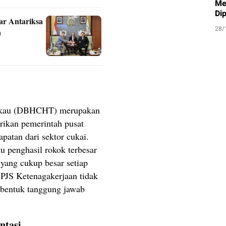
Me
Di
r Antariksa
28/
a
bakau (DBHCHT) merupakan
rikan pemerintah pusat
apatan dari sektor cukai.
u penghasil rokok terbesar
ang cukup besar setiap
BPJS Ketenagakerjaan tidak
ga bentuk tanggung jawab
ntasi