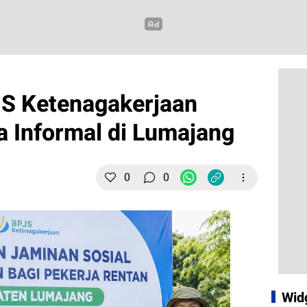
JS Ketenagakerjaan
a Informal di Lumajang
0
0
Wid