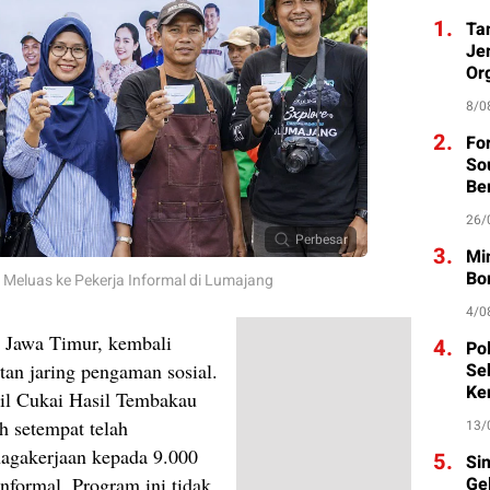
1.
Ta
Je
Org
8/0
2.
Fo
So
Be
26/
Perbesar
3.
Mi
Bo
Meluas ke Pekerja Informal di Lumajang
4/0
 Jawa Timur, kembali
4.
Po
an jaring pengaman sosial.
Se
Ke
il Cukai Hasil Tembakau
 setempat telah
13/
agakerjaan kepada 9.000
5.
Si
informal. Program ini tidak
Ge