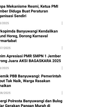
npa Mekanisme Resmi, Ketua PMI
mber Diduga Buat Peraturan
anisasi Sendiri
8/2025
rkopimda Banyuwangi Kendalikan
und Horeg, Dorong Karnaval
rmartabat
07/2025
nim Apresiasi PMR SMPN 1 Jember
rong Juara AKSI BAGASKARA 2025
8/2025
lemik PBB Banyuwangi: Pemerintah
but Tak Naik, Warga Rasakan
naikan
08/2025
nergi Polresta Banyuwangi dan Bulog
lar Gerakan Pangan Murah di